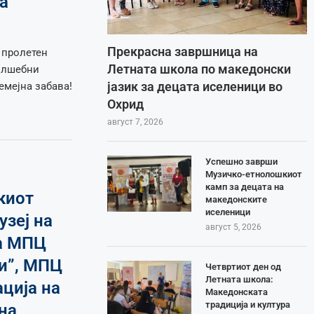
а
Прекрасна завршница на
 пролетен
Летната школа по македонски
волшебни
јазик за децата иселеници во
емејна забава!
Охрид
август 7, 2026
Успешно заврши
Музичко-етнолошкиот
камп за децата на
киот
македонските
иселеници
узеј на
август 5, 2026
на МПЦ
и”, МПЦ
Четвртиот ден од
Летната школа:
ација на
Македонската
традиција и култура
на