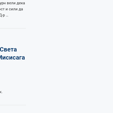
урн вели дека
ст и сили да
Д-р …
„Света
Мисисага
к.