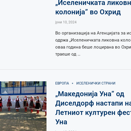
„Иселеничката ликов
колонија” во Охрид
јуни 10, 2024
Во организација на Агенцијата за 
одржа „Иселеничката ликовна колон
оваа година беше лоцирана во Охри
траеше од …
ЕВРОПА
ИСЕЛЕНИЧКИ СТРАНИ
„Македонија Уна” од
Диселдорф настапи н
Летниот културен фес
Уна