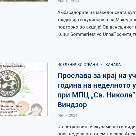
јуни 10, 2024
Амбасадорите на македонската култ
традиција и кулинарија од Македон
повторно во акција! Од денешниот 
Kultur Sommerfest vo UnnaПрочитајт
ИСЕЛЕНИЧКИ СТРАНИ
КАНАДА
Прослава за крај на у
година на неделното 
при МПЦ „Св. Никола”
Виндзор
јуни 7, 2024
Со нетрпение очекуваме да ги види
оваа недела во големата сала Але