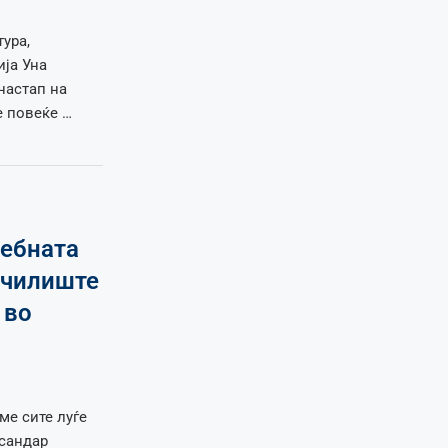
ура,
ија Уна
настап на
е повеќе …
чебната
училиште
 во
ме сите луѓе
ксандар