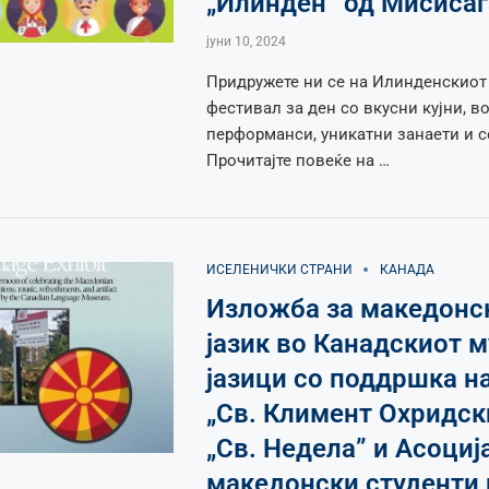
„Илинден” од Мисисаг
јуни 10, 2024
Придружете ни се на Илинденскиот
фестивал за ден со вкусни кујни, 
перформанси, уникатни занаети и с
Прочитајте повеќе на …
ИСЕЛЕНИЧКИ СТРАНИ
КАНАДА
Изложба за македонс
јазик во Канадскиот м
јазици со поддршка 
„Св. Климент Охридск
„Св. Недела” и Асоциј
македонски студенти 