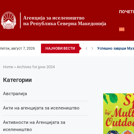
ПОЧЕТ
петок, август 7, 2026
НАЈНОВИ ВЕСТИ
Успешно заврши Музи
Четвртиот ден од Лет
Илинденски свеченост
52-ри црковно-народе
Илинден во фокусот н
Младите генерации г
Свечено и молитвен
Свечено одбележан И
Свечено одбележан И
Home
»
Archives for јуни 2024
Категории
Австралија
Акти на агенцијата за иселеништво
Активности на Агенцијата за
иселеништво