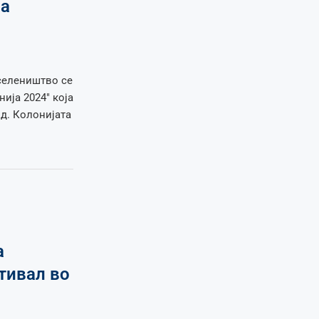
на
иселеништво се
ија 2024″ која
д. Колонијата
а
тивал во