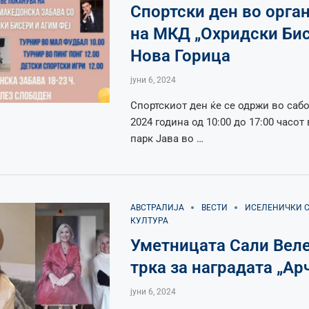
Спортски ден во орга
на МКД „Охридски Бис
Нова Горица
јуни 6, 2024
Спортскиот ден ќе се одржи во саб
2024 година од 10:00 до 17:00 часот
парк Јава во …
АВСТРАЛИЈА
ВЕСТИ
ИСЕЛЕНИЧКИ 
КУЛТУРА
Уметницата Сали Веле
трка за наградата „Ар
јуни 6, 2024