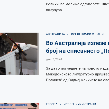
Велики, ве молиме одговорете. Влез
вклучува …
АВСТРАЛИЈА
ИСЕЛЕНИЧКИ СТРАНИ
Во Австралија излезе
број на списанието „П
јуни 7, 2024
За да го погледнете најновото изда
Македонското литературно друштво
Прличев” од Сиднеј кликнете на сл
ЕВРОПА
ИСЕЛЕНИЧКИ СТРАНИ