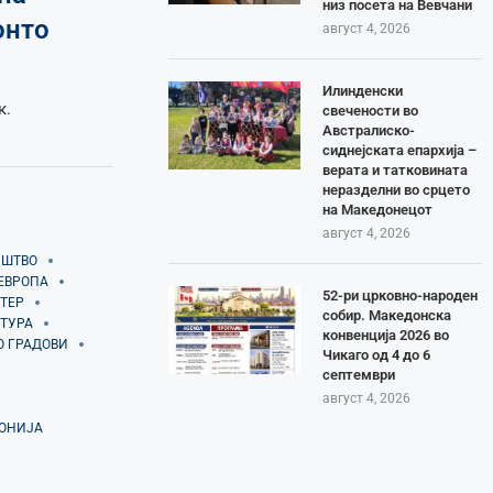
низ посета на Вевчани
онто
август 4, 2026
Илинденски
к.
свечености во
Австралиско-
сиднејската епархија –
верата и татковината
неразделни во срцето
на Македонецот
август 4, 2026
ИШТВО
ЕВРОПА
52-ри црковно-народен
ТЕР
собир. Македонска
ТУРА
конвенција 2026 во
О ГРАДОВИ
Чикаго од 4 до 6
септември
август 4, 2026
ДОНИЈА