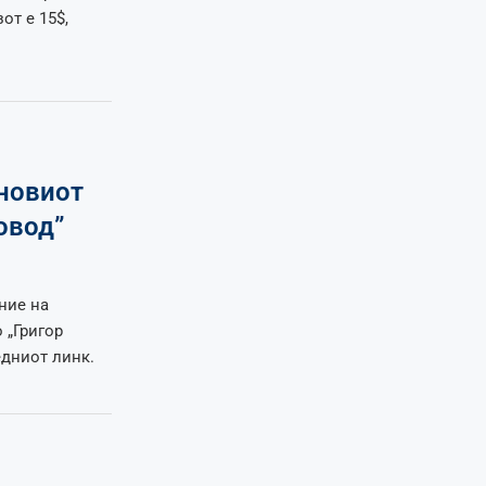
от е 15$,
 новиот
овод”
ние на
 „Григор
едниот линк.