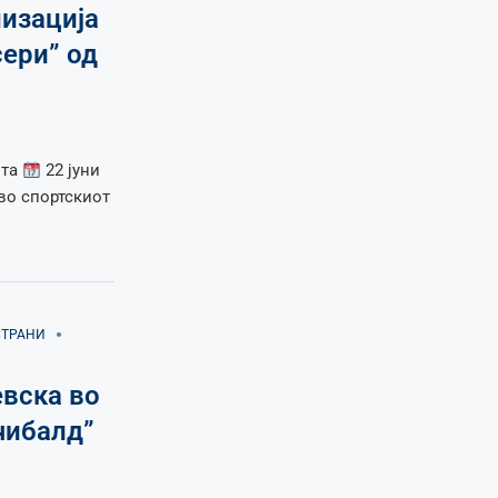
низација
ери” од
ота
22 јуни
 во спортскиот
СТРАНИ
вска во
чибалд”