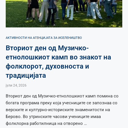
АКТИВНОСТИ НА АГЕНЦИЈАТА ЗА ИСЕЛЕНИШТВО
Вториот ден од Музичко-
етнолошкиот камп во знакот на
фолклорот, духовноста и
традицијата
јули 24, 2026
Вториот ден од Музичко-етнолошкиот камп помина со
богата програма преку која учесниците се запознаа со
верските и културно-историските знаменитости на
Берово. Во утринските часови учениците имаа
фолклорна работилница на отворено …