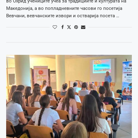
во Охрид учениците учеа за традициите и културата на
Македонија, а во попладневните часови го посетија
Вевчани, вевчанските извори и остварија посета …