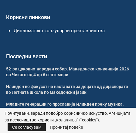
Корисни линкови
Дипломатско конзуларни преставништва
Последни вести
52-ри црковно-народен собир. Македонска конвенција 2026
во Чикаго од 4 до 6 септември
Илинден во фокусот на наставата за децата од дијаспората
во Летната школа по македонски јазик
Младите генерации го прославија Илинден преку музика,
оро и македонската традиција
Почитувани, заради подобро корисничко искуство, Агенцијата
за иселеништво користи „колачиња“ ("cookies").
Свечено и молитвено одбележан Илинден во Џилонг
Се согласувам
Прочитај повеќе