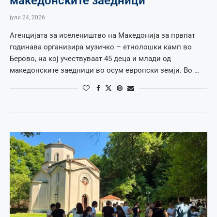
македонските заедници
јули 24, 2026
Агенцијата за иселеништво на Македонија за првпат
годинава организира музичко – етнолошки камп во
Берово, на кој учествуваат 45 деца и млади од
македонските заедници во осум европски земји. Во …