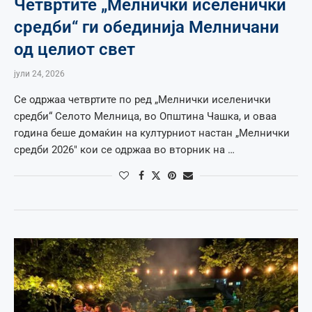
Четвртите „Мелнички иселенички
средби“ ги обединија Мелничани
од целиот свет
јули 24, 2026
Се одржаа четвртите по ред „Мелнички иселенички
средби“ Селото Мелница, во Општина Чашка, и оваа
година беше домаќин на културниот настан „Мелнички
средби 2026″ кои се одржаа во вторник на …