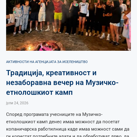
АКТИВНОСТИ НА АГЕНЦИЈАТА ЗА ИСЕЛЕНИШТВО
Традиција, креативност и
незаборавна вечер на Музичко-
етнолошкиот камп
јули 24, 2026
Според програмата учесниците на Музичко-
етнолошкиот камп денес имаа можност да посетат
копаничарска работилница каде имаа можност сами да
ги користат потребните алати и да обработуват дрво, да