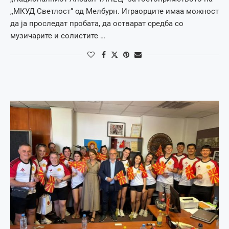
,,МКУД Светлост” од Мелбурн. Играорците имаа можност
да ја проследат пробата, да остварат средба со
музичарите и солистите …