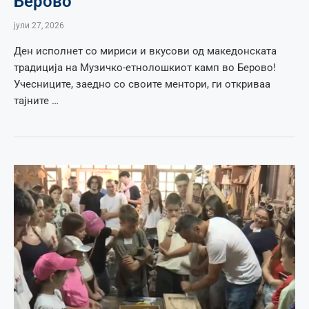
Берово
јули 27, 2026
Ден исполнет со мириси и вкусови од македонската
традиција на Музичко-етнолошкиот камп во Берово!
Учесниците, заедно со своите ментори, ги откриваа
тајните …