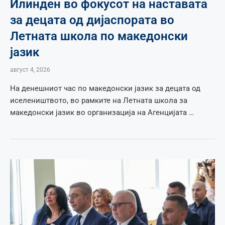
Илинден во фокусот на наставата
за децата од дијаспората во
Летната школа по македонски
јазик
август 4, 2026
На денешниот час по македонски јазик за децата од
иселеништвото, во рамките на Летната школа за
македонски јазик во организација на Агенцијата …