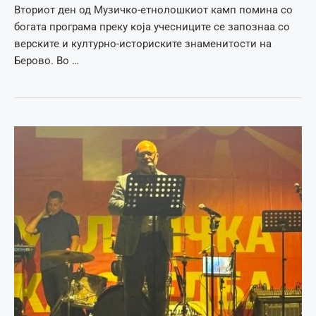
Вториот ден од Музичко-етнолошкиот камп помина со
богата програма преку која учесниците се запознаа со
верските и културно-историските знаменитости на
Берово. Во …