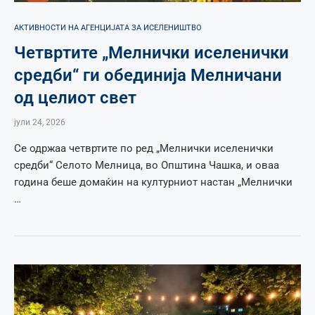
АКТИВНОСТИ НА АГЕНЦИЈАТА ЗА ИСЕЛЕНИШТВО
Четвртите „Мелнички иселенички
средби“ ги обединија Мелничани
од целиот свет
јули 24, 2026
Се одржаа четвртите по ред „Мелнички иселенички
средби“ Селото Мелница, во Општина Чашка, и оваа
година беше домаќин на културниот настан „Мелнички
…