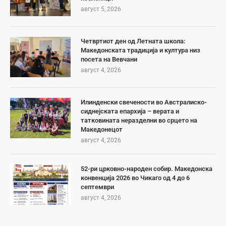
август 5, 2026
Четвртиот ден од Летната школа:
Македонската традиција и култура низ
посета на Вевчани
август 4, 2026
Илинденски свечености во Австралиско-
сиднејската епархија – верата и
татковината неразделни во срцето на
Македонецот
август 4, 2026
52-ри црковно-народен собир. Македонска
конвенција 2026 во Чикаго од 4 до 6
септември
август 4, 2026