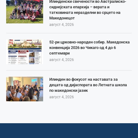
Илинденски свечености во Австралиско-
сиднејската епархија – верата и
татковината неразделни во срцето на
Македонецот
август 4, 2026
52-ри црковно-народен собир. Македонска
конвенција 2026 во Чикаго од 4 до 6
септември
август 4, 2026
Илинден во фокусот на наставата за
децата од дијаспората во Летната школа
по македонски јазик
август 4, 2026