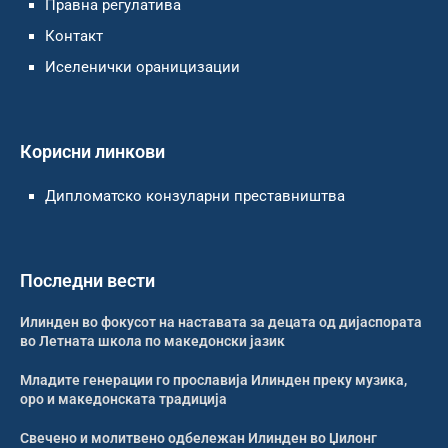
Правна регулатива
Контакт
Иселенички ораницизации
Корисни линкови
Дипломатско конзуларни преставништва
Последни вести
Илинден во фокусот на наставата за децата од дијаспората
во Летната школа по македонски јазик
Младите генерации го прославија Илинден преку музика,
оро и македонската традиција
Свечено и молитвено одбележан Илинден во Џилонг