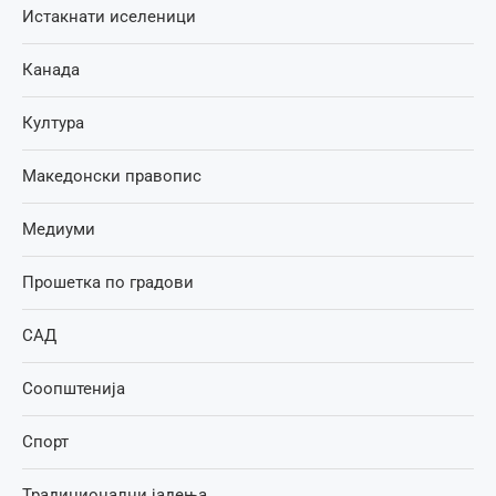
Истакнати иселеници
Канада
Култура
Македонски правопис
Медиуми
Прошетка по градови
САД
Соопштенија
Спорт
Традиционални јадења