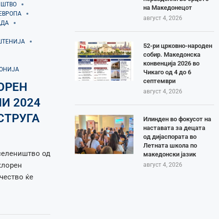
ИШТВО
на Македонецот
ЕВРОПА
август 4, 2026
АДА
ШТЕНИЈА
52-ри црковно-народен
собир. Македонска
конвенција 2026 во
ДОНИЈА
Чикаго од 4 до 6
септември
ОРЕН
август 4, 2026
ЛИ 2024
СТРУГА
Илинден во фокусот на
наставата за децата
од дијаспората во
Летната школа по
иселеништво од
македонски јазик
клорен
август 4, 2026
учество ќе