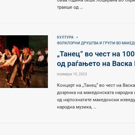
оваа година беше лоцирана во Охри
траеше од …
КУЛТУРА
ФОЛКЛОРНИ ДРУШТВА И ГРУПИ ВО МАКЕ
„Танец“ во чест на 10
од раѓањето на Васка
ноември 10, 2023
Концерт на „Танец“ во чест на Васк
доајенка на македонската народна 
од најпознатите македонски извед
народна музика, …