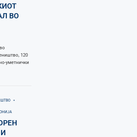
КИОТ
АЛ ВО
 во
еништво, 120
рно-уметнички
ИШТВО
ДОНИЈА
ОРЕН
 И