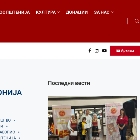
ООПШТЕНИЈА
КУЛТУРА
ДОНАЦИИ
ЗА НАС
Архива
...
Последни вести
ОНИЈА
ИШТВО
НИ
АВОПИС
ШТЕНИЈА