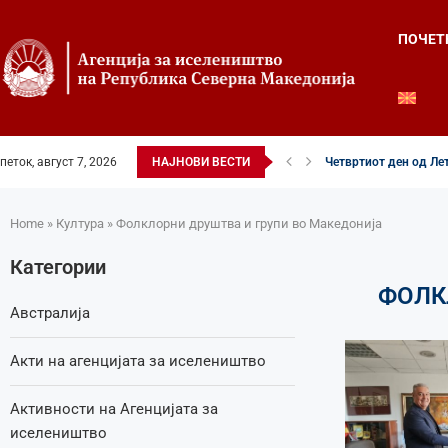
ПОЧЕТ
петок, август 7, 2026
НАЈНОВИ ВЕСТИ
Четвртиот ден од Лет
Илинденски свеченост
52-ри црковно-народе
Илинден во фокусот н
Младите генерации г
Свечено и молитвен
Свечено одбележан И
Свечено одбележан И
Во Охрид отворена Ле
Home
»
Култура
»
Фолклорни друштва и групи во Македонија
Категории
ФОЛК
Австралија
Акти на агенцијата за иселеништво
Активности на Агенцијата за
иселеништво