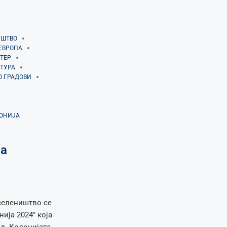
ИШТВО
ЕВРОПА
ТЕР
ТУРА
О ГРАДОВИ
ДОНИЈА
на
иселеништво се
ија 2024″ која