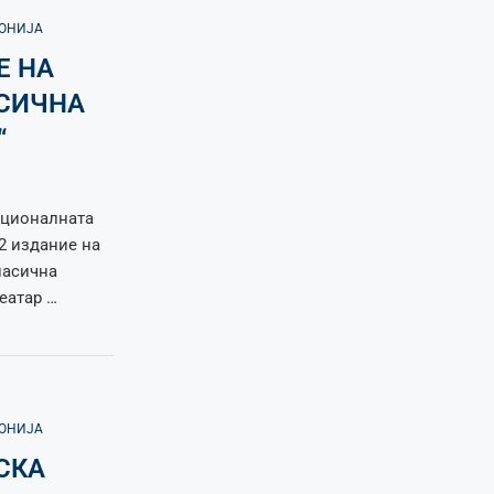
ДОНИЈА
Е НА
АСИЧНА
“
Националната
32 издание на
ласична
еатар …
ДОНИЈА
СКА