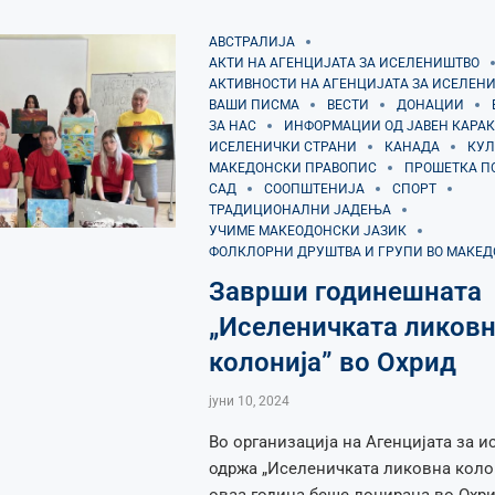
АВСТРАЛИЈА
АКТИ НА АГЕНЦИЈАТА ЗА ИСЕЛЕНИШТВО
АКТИВНОСТИ НА АГЕНЦИЈАТА ЗА ИСЕЛЕН
ВАШИ ПИСМА
ВЕСТИ
ДОНАЦИИ
ЗА НАС
ИНФОРМАЦИИ ОД ЈАВЕН КАРАК
ИСЕЛЕНИЧКИ СТРАНИ
КАНАДА
КУЛ
МАКЕДОНСКИ ПРАВОПИС
ПРОШЕТКА П
САД
СООПШТЕНИЈА
СПОРТ
ТРАДИЦИОНАЛНИ ЈАДЕЊА
УЧИМЕ МАКЕОДОНСКИ ЈАЗИК
ФОЛКЛОРНИ ДРУШТВА И ГРУПИ ВО МАКЕ
Заврши годинешната
„Иселеничката ликов
колонија” во Охрид
јуни 10, 2024
Во организација на Агенцијата за 
одржа „Иселеничката ликовна колон