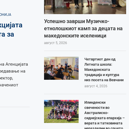
ДОНИЈА
Успешно заврши Музичко-
цијата
етнолошкиот камп за децата на
а за
македонските иселеници
август 5, 2026
Четвртиот ден од
на Агенцијата
Летната школа:
Македонската
редавање на
традиција и култура
ектор,
низ посета на Вевчани
начениот
август 4, 2026
Илинденски
свечености во
Австралиско-
сиднејската епархија –
верата и татковината
неразделни во срцето