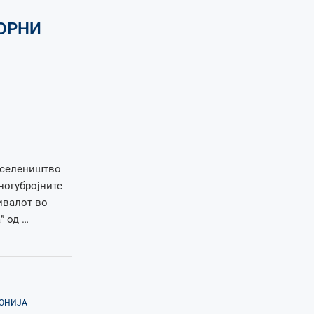
ОРНИ
иселеништво
ногубројните
ивалот во
” од …
ДОНИЈА