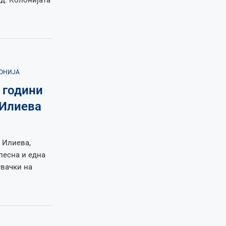
д. Колонијата
ДОНИЈА
0 години
 Илиева
а Илиева,
песна и една
увачки на