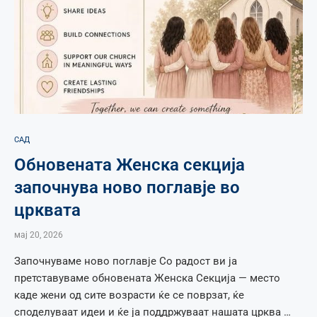
САД
Обновената Женска секција
започнува ново поглавје во
црквата
мај 20, 2026
Започнуваме ново поглавје Со радост ви ја
претставуваме обновената Женска Секција — место
каде жени од сите возрасти ќе се поврзат, ќе
споделуваат идеи и ќе ја поддржуваат нашата црква …