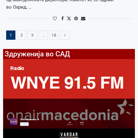
во Охрид, …
1
2
3
…
18
Здруженија во САД