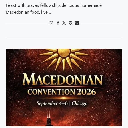
Feast with prayer, fellowship, delicious homemade
Macedonian food, live …