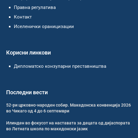
Правна регулатива
Контакт
Иселенички ораницизации
Корисни линкови
Дипломатско конзуларни преставништва
Последни вести
52-ри црковно-народен собир. Македонска конвенција 2026
во Чикаго од 4 до 6 септември
Илинден во фокусот на наставата за децата од дијаспората
во Летната школа по македонски јазик