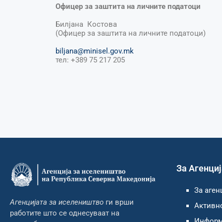
Офицер за заштита на личните податоци
Билјана Костова
(Офицер за заштита на личните податоци)
biljana@minisel.gov.mk
тел: +389 75 217 205
За Агенци
За аген
Агенцијата за иселеништво
ги врши
Активно
работите што се однесуваат на
Информа