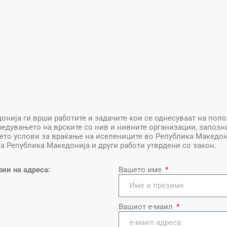
онија ги врши работите и задачите кои се однесуваат на поло
редувањето на врските со нив и нивните организации, запоз
ето услови за враќање на иселениците во Република Македон
а Република Македонија и други работи утврдени со закон.
рии на адреса:
Вашето име
Вашиот е-маил