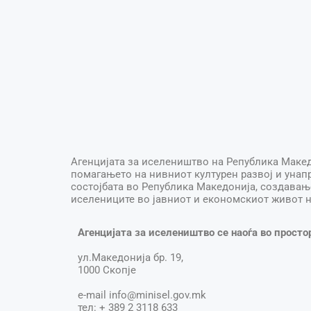
Aгенцијата за иселеништво на Република Макед
помагањето на нивниот културен развој и унап
состојбата во Република Македонија, создавањ
иселениците во јавниот и економскиот живот н
Агенцијата за иселеништво се наоѓа во просто
ул.Македонија бр. 19,
1000 Скопје
e-mail info@minisel.gov.mk
тел: + 389 2 3118 633