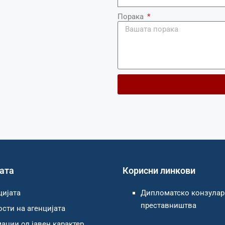
Порака
Alternative:
јата
Корисни линкови
цијата
Дипломатско конзула
преставништва
сти на агенцијата
ции од јавен карактер