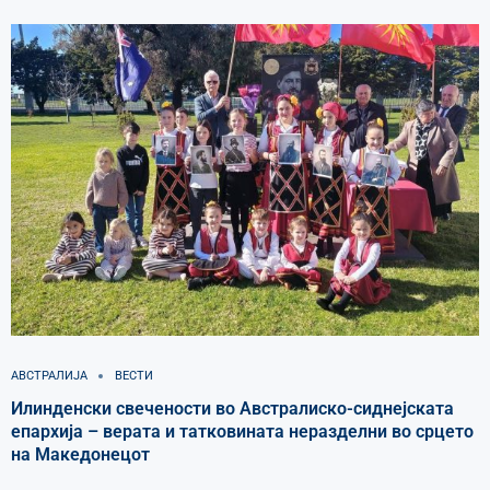
АВСТРАЛИЈА
ВЕСТИ
Илинденски свечености во Австралиско-сиднејската
епархија – верата и татковината неразделни во срцето
на Македонецот