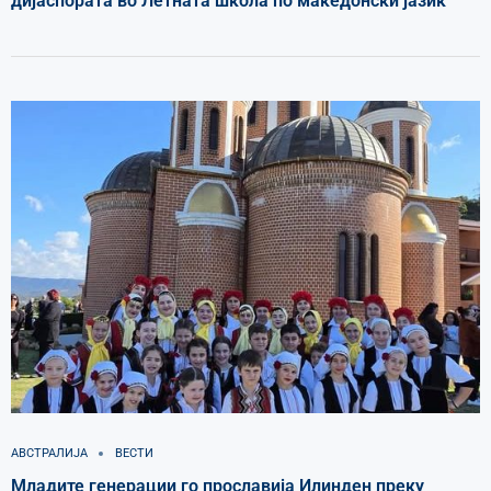
дијаспората во Летната школа по македонски јазик
АВСТРАЛИЈА
ВЕСТИ
Младите генерации го прославија Илинден преку