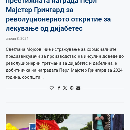
престижната награда Перл
Мајстер Грингард за
револуционерното откритие за
лекување од дијабетес
април 8, 2024
Светлана Мојсов, чие истражување за хормоналните
предизвикувачи за производство на инсулин доведе до
револуционерни третмани за дијабетес и дебелина, е
добитничка на наградата Перл Мајстер Грингард за 2024
година, соопшти …