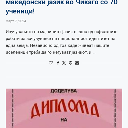
македонски јазик во Чикаго со 70
ученици!
март 7, 2024
Изучувањето на мајчиниот јазик е една од најважните
работи за зачувување на националниот идентитет на
една земја. Независно од тоа каде живеат нашите
иселеници треба да го негуваат јазикот, и …