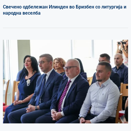
Свечено одбележан Илинден во Бризбен со литургија и
народна веселба