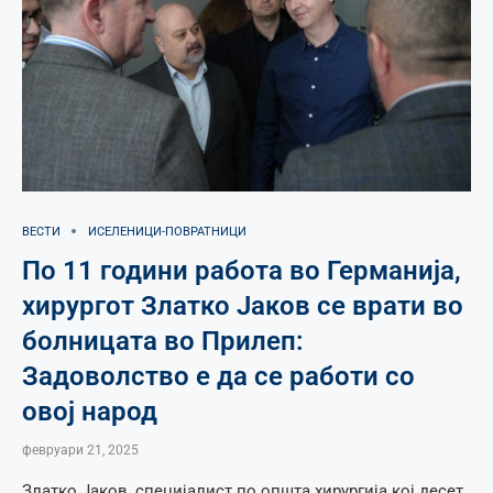
ВЕСТИ
ИСЕЛЕНИЦИ-ПОВРАТНИЦИ
По 11 години работа во Германија,
хирургот Златко Јаков се врати во
болницата во Прилеп:
Задоволство е да се работи со
овој народ
февруари 21, 2025
Златко Јаков, специјалист по општа хирургија кој десет