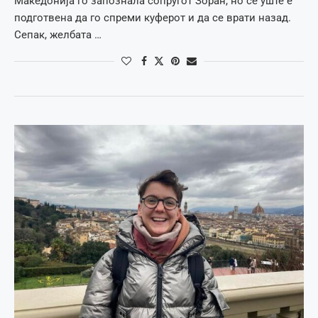
Македонија го запознала сопругот Зоран, но се уште е
подготвена да го спреми куферот и да се врати назад.
Сепак, желбата …