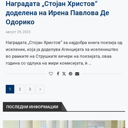
Наградата „Стојан Христов“
доделена на Ирена Павлова Де
Одорико
август 29, 2023
Наградата „Стојан Христов“ за најдобра книга поезија од
иселеник, која ја доделува Агенцијата за иселеништво
во рамките на Струшките вечери на поезијата, оваа
година со одлука на жири комисијата, ѝ …
1
2
3
ПОСЛЕДНИ ИНФОРМАЦИИ