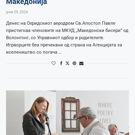
Македонија
јуни 29, 2026
Денес на Охридскиот аеродром Св.Апостол Павле
пристигнаа членовите на МКУД ,,Македонски бисери” од
Волонгонг, со Управниот одбор и родителите.
Играорците беа пречекани од страна на Агенцијата за
иселеништво со погача …