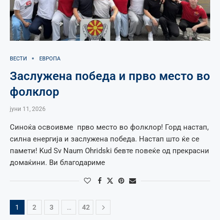
ВЕСТИ
ЕВРОПА
Заслужена победа и прво место во
фолклор
јуни 11, 2026
Синоќа освоивме прво место во фолклор! Горд настап,
силна енергија и заслужена победа. Настап што ќе се
памети! Kud Sv Naum Ohridski бевте повеќе од прекрасни
домаќини. Ви благодариме
1
2
3
…
42