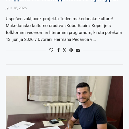
јуни 18, 2026
Uspešen zaključek projekta Teden makedonske kulture!
Makedonsko kulturno društvo »Kočo Racin« Koper je s
folklornim večerom in literarnim programom, ki sta potekala
13. junija 2026 v Dvorani Hermana Pečariča v …