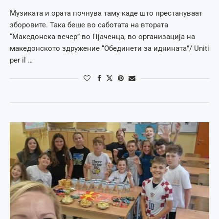
Музиката и ората почнува таму каде што престануваат
зборовите. Така беше во саботата на втората
“Македонска вечер” во Пјаченца, во организација на
македонското здружение “Обединети за иднината”/ Uniti
per il …