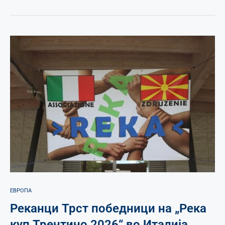
ЕВРОПА
Реканци Трст победници на „Река
куп Трентино 2026“ во Италија