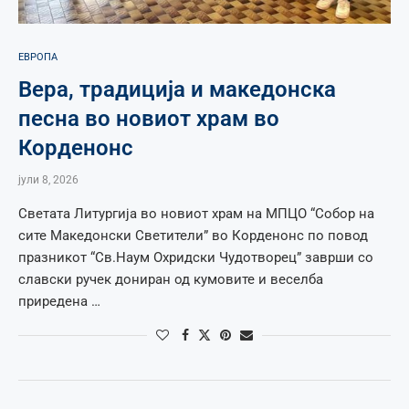
ЕВРОПА
Вера, традиција и македонска
песна во новиот храм во
Корденонс
јули 8, 2026
Светата Литургија во новиот храм на МПЦО “Собор на
сите Македонски Светители” во Корденонс по повод
празникот “Св.Наум Охридски Чудотворец” заврши со
славски ручек дониран од кумовите и веселба
приредена …