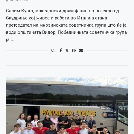
Салим Курто, македонски државјанин по потекло од
Скудриње кој живее и работи во Италија стана
претседател на мнозинската советничка група што ќе ја
води општината Видор. Победничката советничка група
ја …