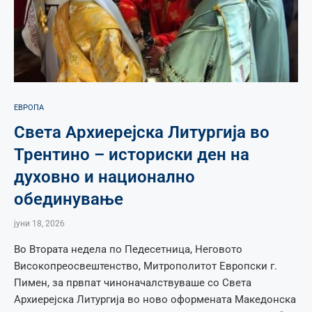
ЕВРОПА
Света Архиерејска Литургија во
Трентино – историски ден на
духовно и национално
обединување
јуни 18, 2026
Во Втората недела по Педесетница, Неговото
Високопреосвештенство, Митрополитот Европски г.
Пимен, за првпат чиноначалствуваше со Света
Архиерејска Литургија во ново оформената Македонска