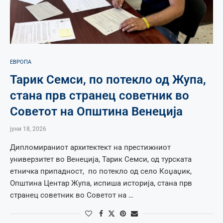
ЕВРОПА
Тарик Семси, по потекло од Жупа,
стана прв странец советник во
Советот на Општина Венеција
јуни 18, 2026
Дипломираниот архитектект на престижниот
универзитет во Венеција, Тарик Семси, од турската
етничка припадност, по потекло од село Коџаџик,
Општина Центар Жупа, испиша историја, стана прв
странец советник во Советот на …