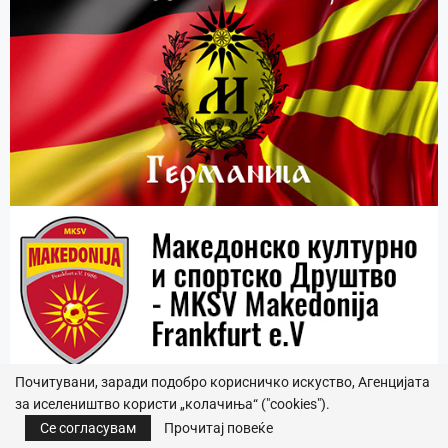
Почитувани, заради подобро корисничко искуство, Агенцијата
за иселеништво користи „колачиња“ ("cookies").
Се согласувам
Прочитај повеќе