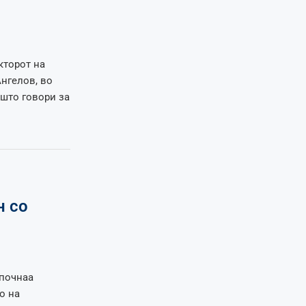
кторот на
Ангелов, во
што говори за
н со
апочнаа
о на