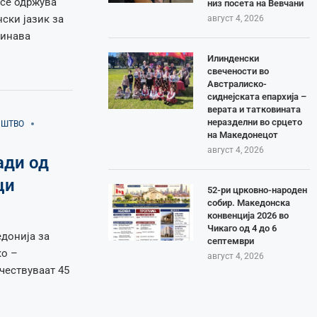
 се одржува
низ посета на Вевчани
ски јазик за
август 4, 2026
динава
Илинденски
свечености во
Австралиско-
сиднејската епархија –
верата и татковината
неразделни во срцето
ИШТВО
на Македонецот
август 4, 2026
ади од
ци
52-ри црковно-народен
собир. Македонска
конвенција 2026 во
Чикаго од 4 до 6
донија за
септември
ко –
август 4, 2026
чествуваат 45