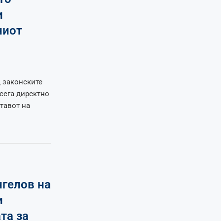
и
ниот
 законските
сега директно
тавот на
нгелов на
и
та за