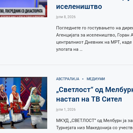
иселеништво
јули 8, 2026
Погледнете го гостувањето на дире
Агенцијата за иселеништво, Горан 
централниот Дневник на МРТ, каде 
улогата на …
АВСТРАЛИЈА
МЕДИУМИ
„Светлост“ од Мелбур
настап на ТВ Сител
јули 1, 2026
МКУД ,,СВЕТЛОСТ” од Мелбурн ја з
Турнејата низ Македонија со учеств