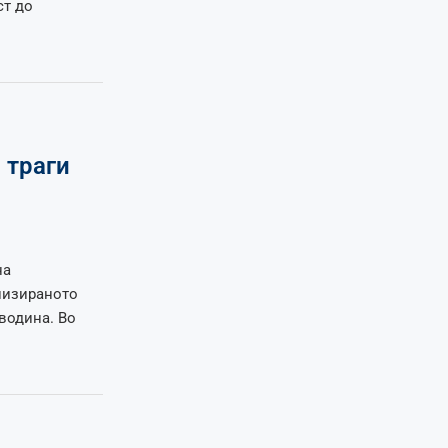
ст до
 траги
на
низираното
водина. Во