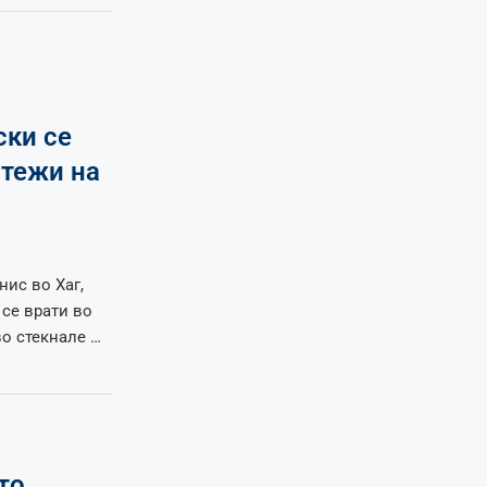
ски се
 тежи на
нис во Хаг,
се врати во
во стекнале …
то