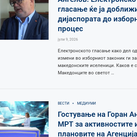
гласање ќе ја доближ
дијаспората до избор
процес
јули 9, 2026
Електронското гласање како дел од
измени во изборниот законик ги за
македонските иселеници. Каков е с
Mакедонците во светот …
ВЕСТИ
МЕДИУМИ
Гостување на Горан А
МРТ за активностите 
плановите на Агенција