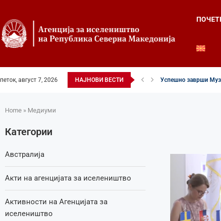
ПОЧЕТ
петок, август 7, 2026
НАЈНОВИ ВЕСТИ
Успешно заврши Музи
Четвртиот ден од Лет
Илинденски свеченост
52-ри црковно-народе
Илинден во фокусот н
Младите генерации г
Свечено и молитвен
Свечено одбележан И
Свечено одбележан И
Home
»
Медиуми
Категории
Австралија
Акти на агенцијата за иселеништво
Активности на Агенцијата за
иселеништво