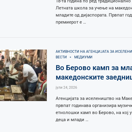
18-та година по ред традиционално
Летната школа за учење на македон
младите од дијаспората. Првпат го
премиерот е …
АКТИВНОСТИ НА АГЕНЦИЈАТА ЗА ИСЕЛЕН
ВЕСТИ
МЕДИУМИ
Во Берово камп за мл
македонските заедни
јули 24, 2026
Агенцијата за иселеништво на Маке
првпат годинава организира музич
етнолошки камп во Берово, на кој у
деца и млади …