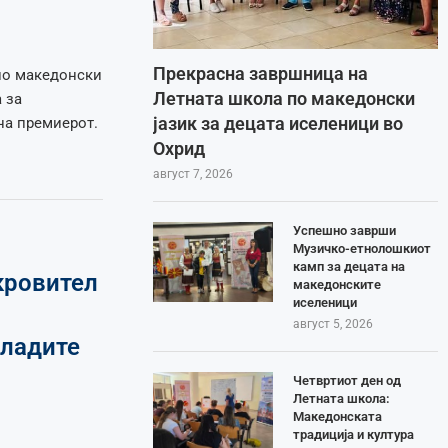
Прекрасна завршница на
по македонски
Летната школа по македонски
 за
јазик за децата иселеници во
на премиерот.
Охрид
август 7, 2026
Успешно заврши
Музичко-етнолошкиот
камп за децата на
кровител
македонските
иселеници
август 5, 2026
младите
Четвртиот ден од
Летната школа:
Македонската
традиција и култура