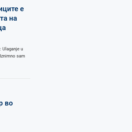
иците е
та на
ца
: Ulaganje u
! Iznimno sam
р во