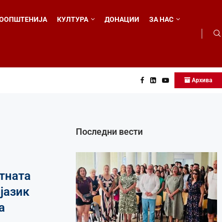
ООПШТЕНИЈА
КУЛТУРА
ДОНАЦИИ
ЗА НАС
Архива
...
Последни вести
тната
јазик
а