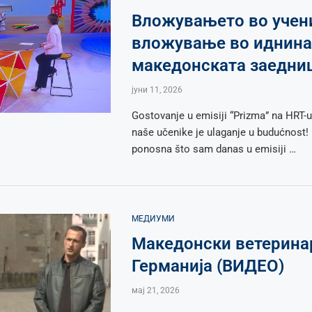
Вложувањето во учен
вложување во иднина
македонската заедни
јуни 11, 2026
Gostovanje u emisiji “Prizma” na HRT-u
naše učenike je ulaganje u budućnost
ponosna što sam danas u emisiji …
МЕДИУМИ
Македонски ветерина
Германија (ВИДЕО)
мај 21, 2026