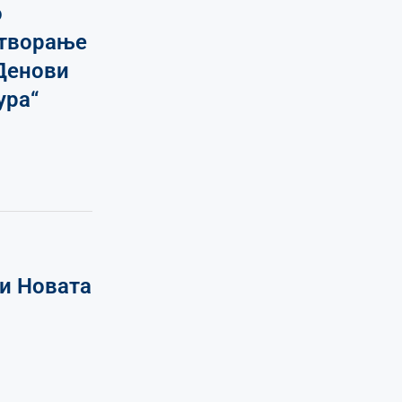
о
атворање
Денови
ура“
 и Новата