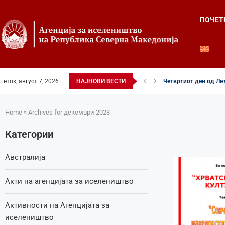
ПОЧЕТ
петок, август 7, 2026
НАЈНОВИ ВЕСТИ
Четвртиот ден од Лет
Илинденски свеченост
52-ри црковно-народе
Илинден во фокусот н
Младите генерации г
Свечено и молитвен
Свечено одбележан И
Свечено одбележан И
Home
»
Archives for декември 2023
Категории
Австралија
Акти на агенцијата за иселеништво
Активности на Агенцијата за
иселеништво