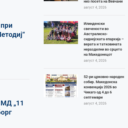
низ посета на Вевчани
август 4, 2026
Илинденски
 при
свечености во
етодиј“
Австралиско-
сиднејската епархија –
верата и татковината
неразделни во срцето
на Македонецот
август 4, 2026
52-ри црковно-народен
собир. Македонска
конвенција 2026 во
Чикаго од 4 до 6
септември
 МД „11
август 4, 2026
борг