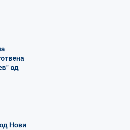
на
готвена
в“ од
 од Нови