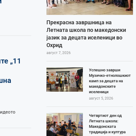
и
Прекрасна завршница на
Летната школа по македонски
јазик за децата иселеници во
Охрид
август 7, 2026
те „11
Успешно заврши
Музичко-етнолошкиот
шна
камп за децата на
македонските
иселеници
август 5, 2026
видеото
Четвртиот ден од
Летната школа:
Македонската
традиција и култура