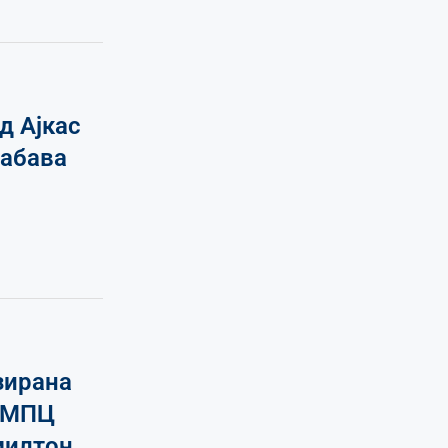
д Ајкас
забава
зирана
а МПЦ
милтон