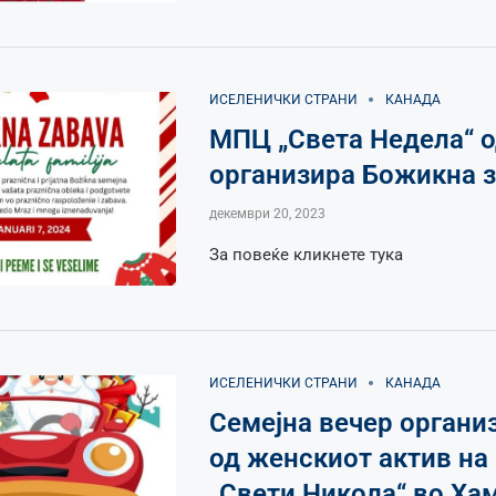
ИСЕЛЕНИЧКИ СТРАНИ
КАНАДА
МПЦ „Света Недела“ о
организира Божикна 
декември 20, 2023
За повеќе кликнете тука
ИСЕЛЕНИЧКИ СТРАНИ
КАНАДА
Семејна вечер органи
од женскиот актив н
„Свети Никола“ во Ха