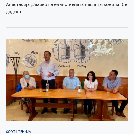
Анастасија „Јазикот е единствената наша татковина. Сѐ
додека …
СООПШТЕНИЈА