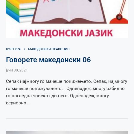
КУЛТУРА
МАКЕДОНСКИ ПРАВОПИС
Говорете македонски 06
јуни 30, 2021
Сепак најмногу го мачеше понижењето. Сепак, најмногу
го мачеше понижувањето. Одненадеж, многу озбилно
го погледна човекот до него. Одненадеж, многу
сериозно …