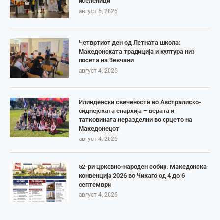
иселеници
август 5, 2026
Четвртиот ден од Летната школа:
Македонската традиција и култура низ
посета на Вевчани
август 4, 2026
Илинденски свечености во Австралиско-
сиднејската епархија – верата и
татковината неразделни во срцето на
Македонецот
август 4, 2026
52-ри црковно-народен собир. Македонска
конвенција 2026 во Чикаго од 4 до 6
септември
август 4, 2026