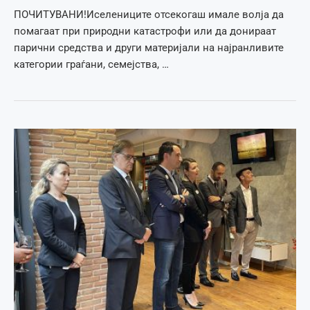
ПОЧИТУВАНИ!Иселениците отсекогаш имале волја да
помагаат при природни катастрофи или да донираат
парични средства и други материјали на најранливите
категории граѓани, семејства, …