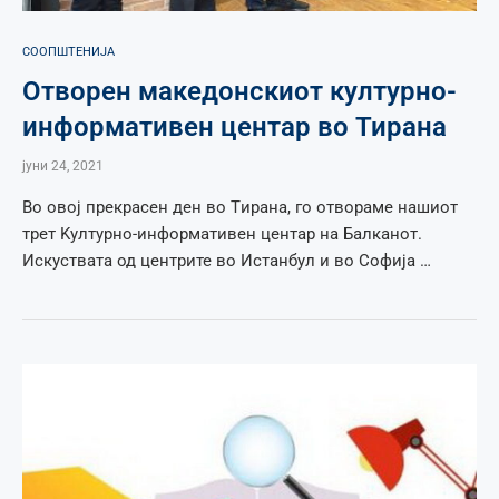
СООПШТЕНИЈА
Oтворeн македонскиот културно-
информативен центар во Тирана
јуни 24, 2021
Во овој прекрасен ден во Tирана, го отвораме нашиот
трет Kултурно-информативен центар на Балканот.
Искуствата од центрите во Истанбул и во Софија …