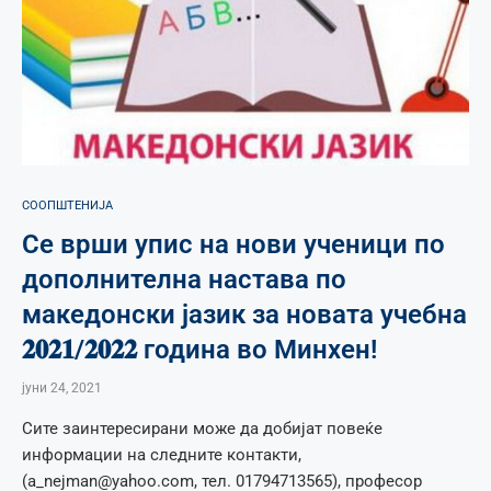
СООПШТЕНИЈА
Се врши упис на нови ученици по
дополнителна настава по
македонски јазик за новата учебна
𝟐𝟎𝟐𝟏/𝟐𝟎𝟐𝟐 година во Минхен!
јуни 24, 2021
Сите заинтересирани може да добијат повеќе
информации на следните контакти,
(a_nejman@yahoo.com, тел. 01794713565), професор