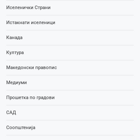
Иселенички Страни
Истакнати иселеници
Канада
Култура
Македонски правопис
Медиуми
Прошетка по градови
САД
Соопштенија