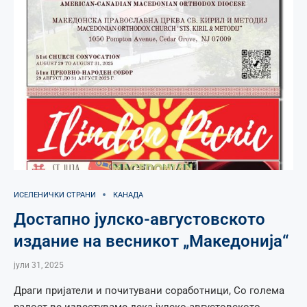
ИСЕЛЕНИЧКИ СТРАНИ
КАНАДА
Достапно јулско-августовското
издание на весникот „Македонија“
јули 31, 2025
Драги пријатели и почитувани соработници, Со голема
радост ве известуваме дека јулско-августовското