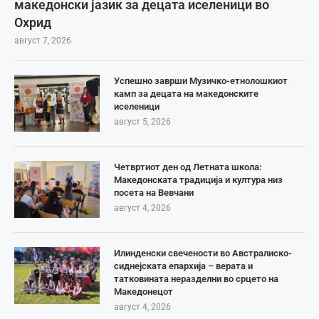
македонски јазик за децата иселеници во
Охрид
август 7, 2026
Успешно заврши Музичко-етнолошкиот
камп за децата на македонските
иселеници
август 5, 2026
Четвртиот ден од Летната школа:
Македонската традиција и култура низ
посета на Вевчани
август 4, 2026
Илинденски свечености во Австралиско-
сиднејската епархија – верата и
татковината неразделни во срцето на
Македонецот
август 4, 2026