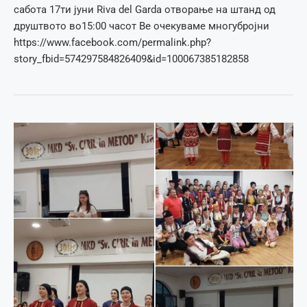
сабота 17ти јуни Riva del Garda отворање на штанд од
друштвото во15:00 часот Ве очекуваме многубројни
https://www.facebook.com/permalink.php?
story_fbid=574297584826409&id=100067385182858