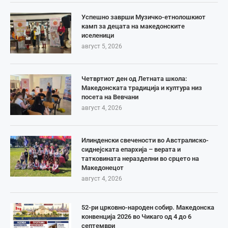
Успешно заврши Музичко-етнолошкиот
камп за децата на македонските
иселеници
август 5, 2026
Четвртиот ден од Летната школа:
Македонската традиција и култура низ
посета на Вевчани
август 4, 2026
Илинденски свечености во Австралиско-
сиднејската епархија – верата и
татковината неразделни во срцето на
Македонецот
август 4, 2026
52-ри црковно-народен собир. Македонска
конвенција 2026 во Чикаго од 4 до 6
септември