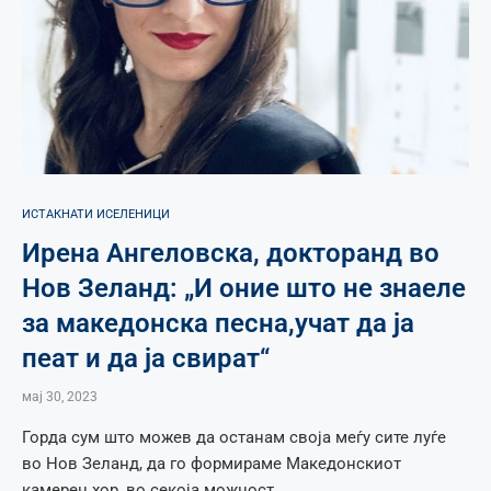
ИСТАКНАТИ ИСЕЛЕНИЦИ
Ирена Ангеловска, докторанд во
Нов Зеланд: „И оние што не знаеле
за македонска песна,учат да ја
пеат и да ја свират“
мај 30, 2023
Горда сум што можев да останам своја меѓу сите луѓе
во Нов Зеланд, да го формираме Македонскиот
камерен хор, во секоја можност …