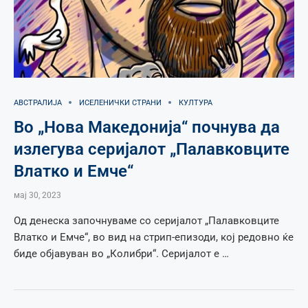
АВСТРАЛИЈА
ИСЕЛЕНИЧКИ СТРАНИ
КУЛТУРА
Во „Нова Македонија“ почнува да
излегува серијалот „Палавкoвците
Влатко и Емче“
мај 30, 2023
Од денеска започнуваме со серијалот „Палавковците
Влатко и Емче“, во вид на стрип-епизоди, кој редовно ќе
биде објавуван во „Колибри“. Серијалот е …