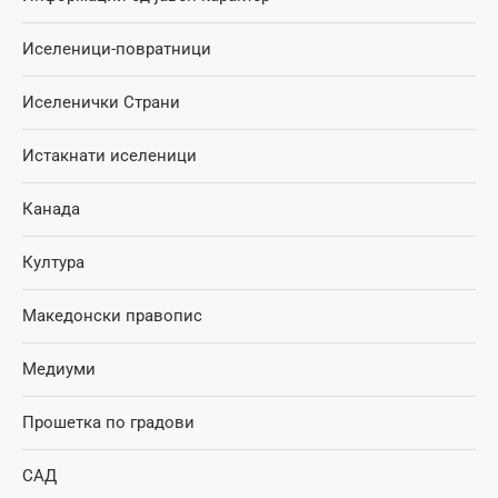
Иселеници-повратници
Иселенички Страни
Истакнати иселеници
Канада
Култура
Македонски правопис
Медиуми
Прошетка по градови
САД