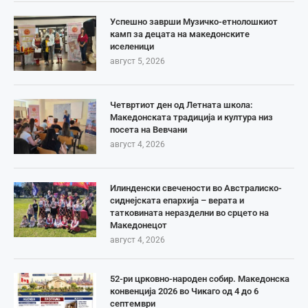
Успешно заврши Музичко-етнолошкиот
камп за децата на македонските
иселеници
август 5, 2026
Четвртиот ден од Летната школа:
Македонската традиција и култура низ
посета на Вевчани
август 4, 2026
Илинденски свечености во Австралиско-
сиднејската епархија – верата и
татковината неразделни во срцето на
Македонецот
август 4, 2026
52-ри црковно-народен собир. Македонска
конвенција 2026 во Чикаго од 4 до 6
септември