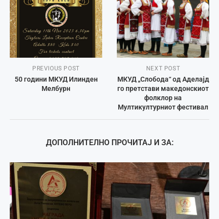
PREVIOUS POST
NEXT POST
50 години МКУД Илинден
МКУД „Слобода“ од Аделајд
Мелбурн
го претстави македонскиот
фолклор на
Мултикултурниот фестивал
ДОПОЛНИТЕЛНО ПРОЧИТАЈ И ЗА: