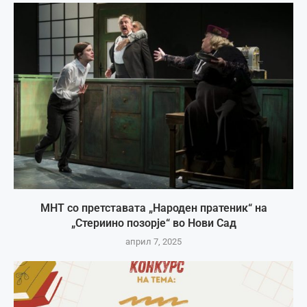
МНТ со претставата „Народен пратеник“ на
„Стериино позорје“ во Нови Сад
април 7, 2025