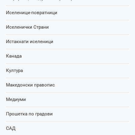
Иселеници-повратници
Иселенички Страни
Истакнати иселеници
Канада
Култура
Македонски правопис
Медиуми
Прошетка по градови
САД