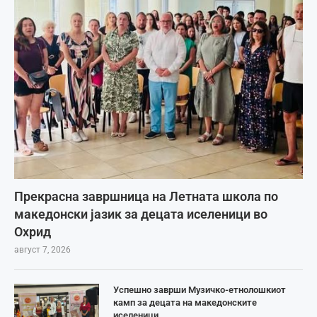
Прекрасна завршница на Летната школа по
македонски јазик за децата иселеници во
Охрид
август 7, 2026
Успешно заврши Музичко-етнолошкиот
камп за децата на македонските
иселеници