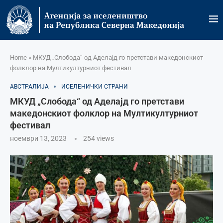
Home
»
МКУД „Слобода“ од Аделајд го претстави македонскиот
фолклор на Мултикултурниот фестивал
АВСТРАЛИЈА
ИСЕЛЕНИЧКИ СТРАНИ
МКУД „Слобода“ од Аделајд го претстави
македонскиот фолклор на Мултикултурниот
фестивал
ноември 13, 2023
254
views