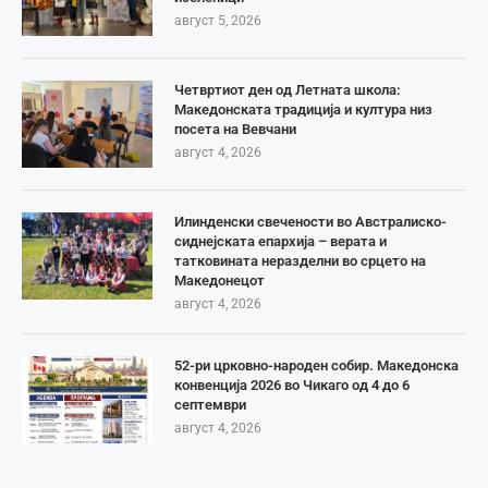
август 5, 2026
Четвртиот ден од Летната школа:
Македонската традиција и култура низ
посета на Вевчани
август 4, 2026
Илинденски свечености во Австралиско-
сиднејската епархија – верата и
татковината неразделни во срцето на
Македонецот
август 4, 2026
52-ри црковно-народен собир. Македонска
конвенција 2026 во Чикаго од 4 до 6
септември
август 4, 2026