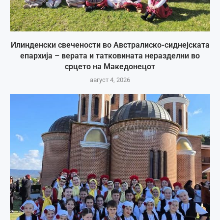
Илинденски свечености во Австралиско-сиднејската
епархија – верата и татковината неразделни во
срцето на Македонецот
август 4, 2026