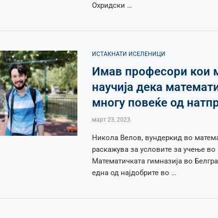
Охридски …
ИСТАКНАТИ ИСЕЛЕНИЦИ
Имав професори кои 
научија дека математи
многу повеќе од натп
март 23, 2023
Никола Велов, вундеркид во матем
раскажува за условите за учење во
Математичката гимназија во Белгра
една од најдобрите во …