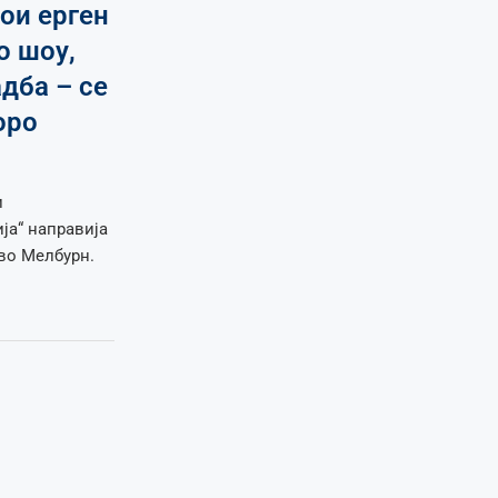
ои ерген
о шоу,
дба – се
оро
и
ја“ направија
 во Мелбурн.