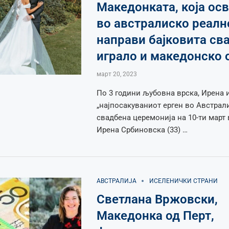
Македонката, која осв
во австралиско реалн
направи бајковита сва
играло и македонско 
март 20, 2023
По 3 години љубовна врска, Ирена 
„најпосакуваниот ерген во Австрали
свадбена церемонија на 10-ти март
Ирена Србиновска (33) …
АВСТРАЛИЈА
ИСЕЛЕНИЧКИ СТРАНИ
Светлана Вржовски,
Македонка од Перт,