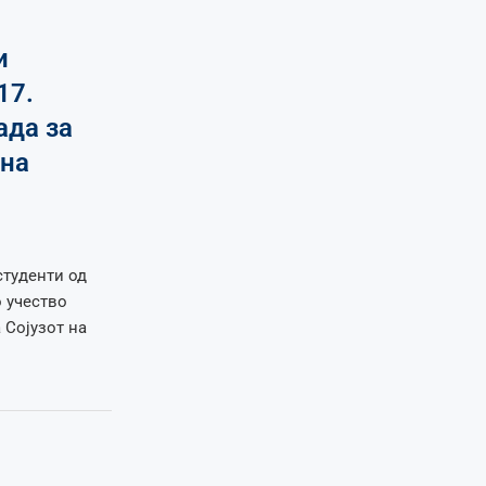
и
17.
ада за
чна
студенти од
 учество
 Сојузот на