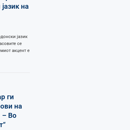
јазик на
едонски јазик
асовите се
миот акцент е
р ги
нови на
 – Во
т“