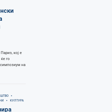
онски
а
и
Париз, кој е
 ќе го
 симпозиум на
ИШТВО
НИ
КУЛТУРА
зира