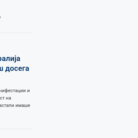
а
ралија
ш досега
анифестации и
ст на
астапи имаше