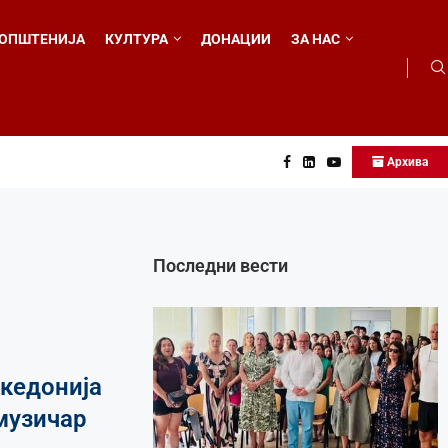
ОПШТЕНИЈА
КУЛТУРА
ДОНАЦИИ
ЗА НАС
Архива
о...
Последни вести
кедонија
музичар