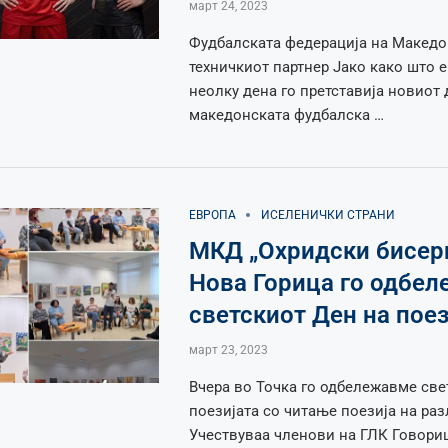
март 24, 2023
Фудбалската федерација на Македо
техничкиот партнер Јако како што 
неолку дена го претставија новиот 
македонската фудбалска …
ЕВРОПА
ИСЕЛЕНИЧКИ СТРАНИ
МКД „Охридски бисер
Нова Горица го одбел
светскиот Ден на поез
март 23, 2023
Вчера во Точка го одбележавме све
поезијата со читање поезија на раз
Учествуваа членови на ГЛК Говори