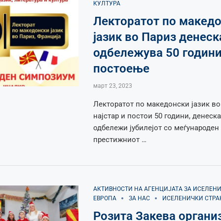
КУЛТУРА
Лекторатот по макед
јазик во Париз денеск
одбележува 50 годин
постоење
март 23, 2023
Лекторатот по македонски јазик во 
најстар и постои 50 години, денеска
одбележи јубилејот со меѓународен
престижниот …
АКТИВНОСТИ НА АГЕНЦИЈАТА ЗА ИСЕЛЕН
ЕВРОПА
ЗА НАС
ИСЕЛЕНИЧКИ СТРА
Розита Закева органи