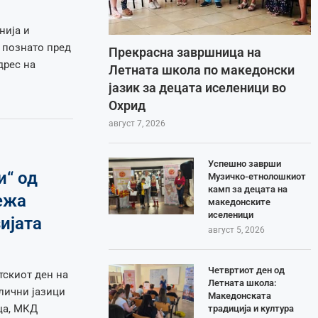
нија и
е познато пред
Прекрасна завршница на
дрес на
Летната школа по македонски
јазик за децата иселеници во
Охрид
август 7, 2026
Успешно заврши
и“ од
Музичко-етнолошкиот
камп за децата на
ежа
македонските
иселеници
ијата
август 5, 2026
Четвртиот ден од
тскиот ден на
Летната школа:
лични јазици
Македонската
ца, МКД
традиција и култура