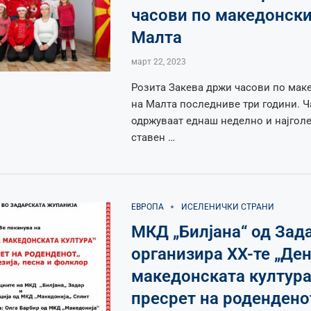
часови по македонски 
Малта
март 22, 2023
Розита Закева држи часови по мак
на Малта последниве три години. Ч
одржуваат еднаш неделно и најголе
ставен …
ЕВРОПА
ИСЕЛЕНИЧКИ СТРАНИ
МКД „Билјана“ од Зада
организира XX-те „Де
македонската култура
пресрет на родендено