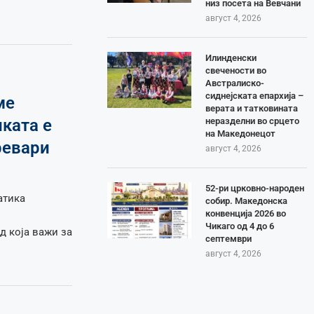
низ посета на Вевчани
август 4, 2026
Илинденски
свечености во
Австралиско-
сиднејската епархија –
ме
верата и татковината
неразделни во срцето
ката е
на Македонецот
ревари
август 4, 2026
52-ри црковно-народен
атика
собир. Македонска
конвенција 2026 во
Чикаго од 4 до 6
д која важи за
септември
август 4, 2026