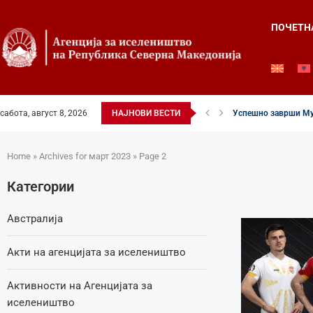
ПОЧЕТН
сабота, август 8, 2026
НАЈНОВИ ВЕСТИ
Успешно заврши Му
Четвртиот ден од Ле
Илинденски свеченос
52-ри црковно-наро
Илинден во фокусот 
Младите генерации 
Свечено и молитве
Свечено одбележан 
Свечено одбележан 
Home
»
Archives for март 2023
»
Page 2
Категории
Австралија
Акти на агенцијата за иселеништво
Активности на Агенцијата за
иселеништво