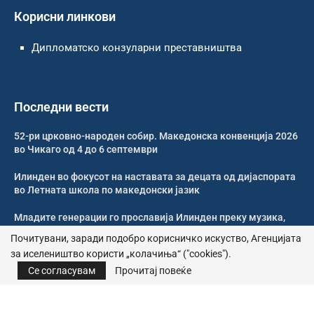
Корисни линкови
Дипломатско конзуларни преставништва
Последни вести
52-ри црковно-народен собир. Македонска конвенција 2026
во Чикаго од 4 до 6 септември
Илинден во фокусот на наставата за децата од дијаспората
во Летната школа по македонски јазик
Младите генерации го прославија Илинден преку музика,
оро и македонската традиција
Почитувани, заради подобро корисничко искуство, Агенцијата
за иселеништво користи „колачиња“ ("cookies").
Свечено и молитвено одбележан Илинден во Џилонг
Се согласувам
Прочитај повеќе
© 2026 – Сите права се задржани | Агенција за иселеништво