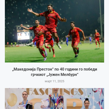
„Македонија Престон“ по 40 години го победи
грчкиот „Јужен Мелбурн“
март 11, 2025