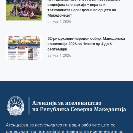
сиднејската епархија – верата и
татковината неразделни во срцето на
Македонецот
август 4, 2026
52-ри црковно-народен собир. Македонска
конвенција 2026 во Чикаго од 4 до 6
септември
август 4, 2026
Агенцијата за иселеништво
ги врши работите што се
однесуваат на положбата и правата на иселениците од