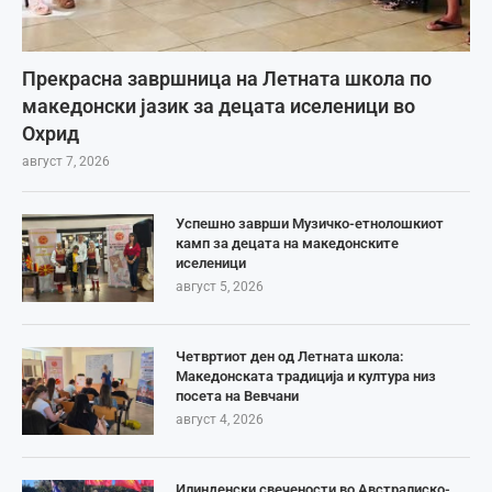
Прекрасна завршница на Летната школа по
македонски јазик за децата иселеници во
Охрид
август 7, 2026
Успешно заврши Музичко-етнолошкиот
камп за децата на македонските
иселеници
август 5, 2026
Четвртиот ден од Летната школа:
Македонската традиција и култура низ
посета на Вевчани
август 4, 2026
Илинденски свечености во Австралиско-