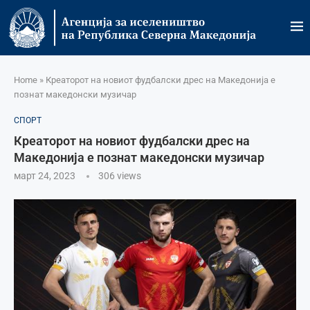
Home
»
Креаторот на новиот фудбалски дрес на Македонија е
познат македонски музичар
СПОРТ
Креаторот на новиот фудбалски дрес на
Македонија е познат македонски музичар
март 24, 2023
306
views