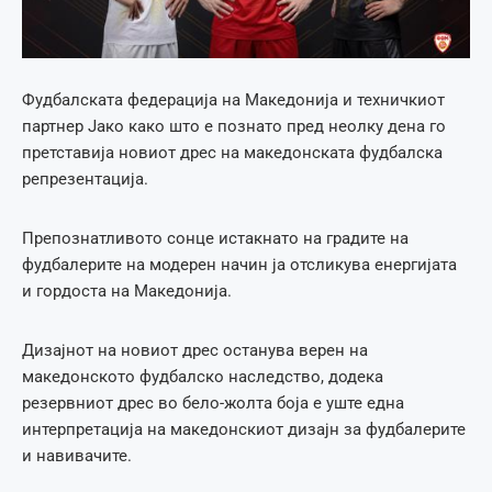
Фудбалската федерација на Македонија и техничкиот
партнер Јако како што е познато пред неолку дена го
претставија новиот дрес на македонската фудбалска
репрезентација.
Препознатливото сонце истакнато на градите на
фудбалерите на модерен начин ја отсликува енергијата
и гордоста на Македонија.
Дизајнот на новиот дрес останува верен на
македонското фудбалско наследство, додека
резервниот дрес во бело-жолта боја е уште една
интерпретација на македонскиот дизајн за фудбалерите
и навивачите.