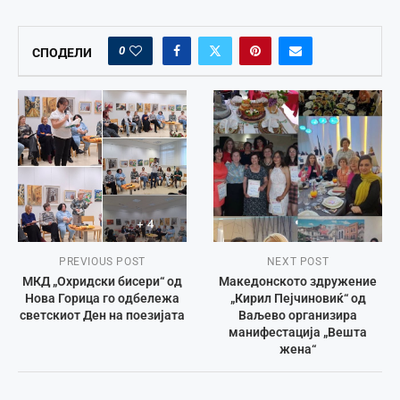
0
СПОДЕЛИ
PREVIOUS POST
NEXT POST
МКД „Охридски бисери“ од
Македонското здружение
Нова Горица го одбележа
„Кирил Пејчиновиќ“ од
светскиот Ден на поезијата
Ваљево организира
манифестација „Вешта
жена“