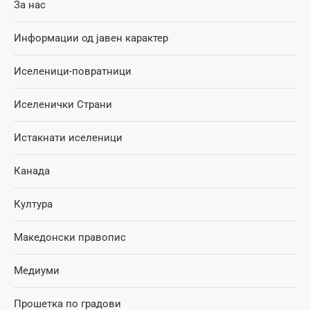
За нас
Информации од јавен карактер
Иселеници-повратници
Иселенички Страни
Истакнати иселеници
Канада
Култура
Македонски правопис
Медиуми
Прошетка по градови