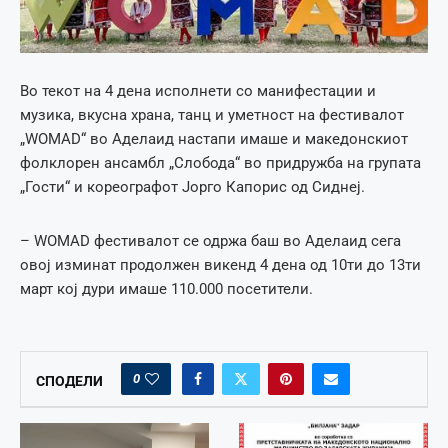
Во текот на 4 дена исполнети со манифестации и
музика, вкусна храна, танц и уметност на фестивалот
„WOMAD“ во Аделаид настапи имаше и македонскиот
фолклорен ансамбл „Слобода“ во придружба на групата
„Гости“ и кореографот Јорго Капорис од Сиднеј.
– WOMAD фестивалот се одржа баш во Аделаид сега
овој изминат продолжен викенд 4 дена од 10ти до 13ти
март кој дури имаше 110.000 посетители.
0
СПОДЕЛИ