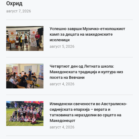
Охрид
август 7, 2026
Успешно заврши Музичко-етнолошкиот
камп за децата на македонските
иселеници
август 5, 2026
Четвртиот ден од Летната школа:
Македонската традиција и култура низ
посета на Вевчани
август 4, 2026
Илинденски свечености во Австралиско-
сиднејската епархија – верата и
татковината неразделни во срцето на
Македонецот
август 4, 2026