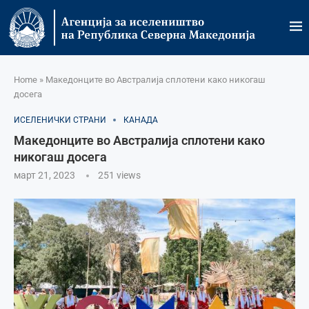
Home
»
Македонците во Австралија сплотени како никогаш
досега
ИСЕЛЕНИЧКИ СТРАНИ
КАНАДА
Македонците во Австралија сплотени како
никогаш досега
март 21, 2023
251
views