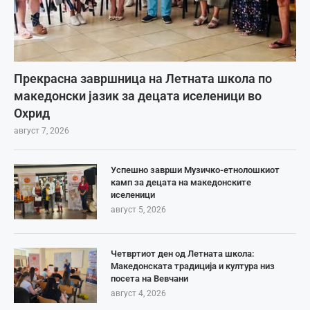
Прекрасна завршница на Летната школа по
македонски јазик за децата иселеници во
Охрид
август 7, 2026
Успешно заврши Музичко-етнолошкиот
камп за децата на македонските
иселеници
август 5, 2026
Четвртиот ден од Летната школа:
Македонската традиција и култура низ
посета на Вевчани
август 4, 2026