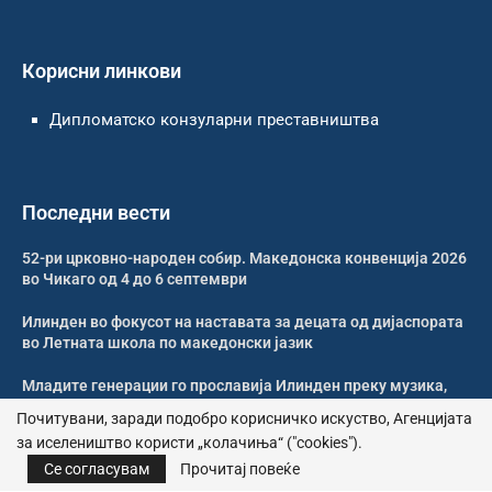
Корисни линкови
Дипломатско конзуларни преставништва
Последни вести
52-ри црковно-народен собир. Македонска конвенција 2026
во Чикаго од 4 до 6 септември
Илинден во фокусот на наставата за децата од дијаспората
во Летната школа по македонски јазик
Младите генерации го прославија Илинден преку музика,
оро и македонската традиција
Почитувани, заради подобро корисничко искуство, Агенцијата
за иселеништво користи „колачиња“ ("cookies").
Свечено и молитвено одбележан Илинден во Џилонг
Се согласувам
Прочитај повеќе