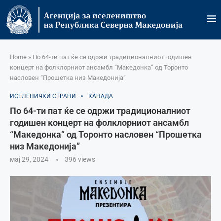
Home
»
По 64-ти пат ќе се одржи традиционалниот годишен
концерт на фолклорниот ансамбл “Македонка” од Торонто
насловен “Прошетка низ Македонија”
ИСЕЛЕНИЧКИ СТРАНИ
КАНАДА
По 64-ти пат ќе се одржи традиционалниот
годишен концерт на фолклорниот ансамбл
“Македонка” од Торонто насловен “Прошетка
низ Македонија”
мај 29, 2024
396
views