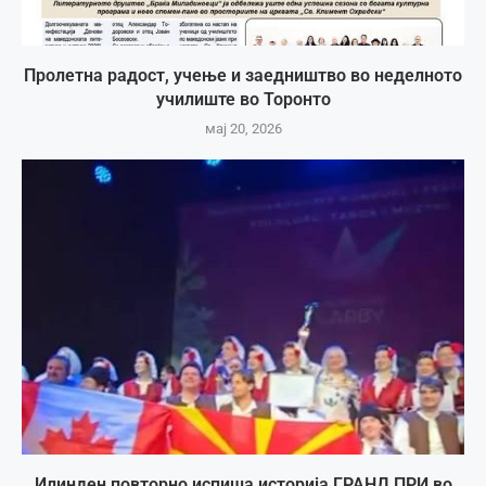
Пролетна радост, учење и заедништво во неделното
училиште во Торонто
мај 20, 2026
Илинден повторно испиша историја ГРАНД ПРИ во