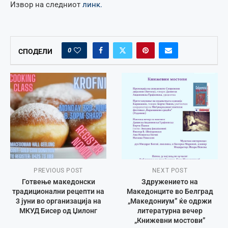
Извор на следниот
линк.
0
СПОДЕЛИ
PREVIOUS POST
NEXT POST
Готвење македонски
Здружението на
традиционални рецепти на
Македонците во Белград
3 јуни во организација на
„Македониум” ќе одржи
МКУД Бисер од Џилонг
литературна вечер
„Книжевни мостови”