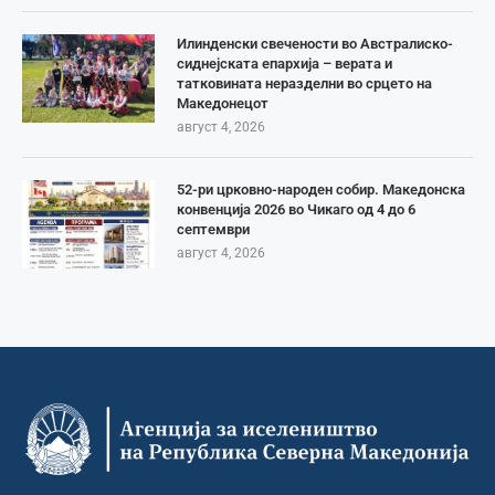
Илинденски свечености во Австралиско-
сиднејската епархија – верата и
татковината неразделни во срцето на
Македонецот
август 4, 2026
52-ри црковно-народен собир. Македонска
конвенција 2026 во Чикаго од 4 до 6
септември
август 4, 2026