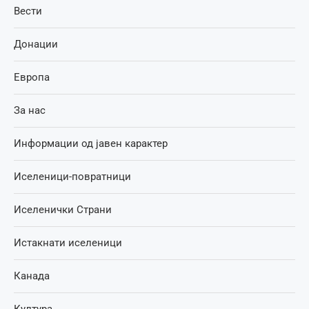
Вести
Донации
Европа
За нас
Информации од јавен карактер
Иселеници-повратници
Иселенички Страни
Истакнати иселеници
Канада
Култура