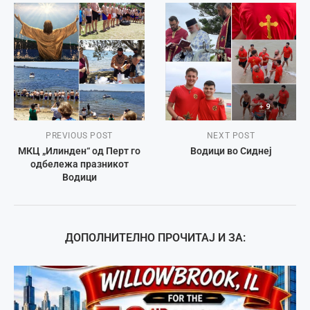
PREVIOUS POST
NEXT POST
МКЦ „Илинден“ од Перт го
Водици во Сиднеј
одбележа празникот
Водици
ДОПОЛНИТЕЛНО ПРОЧИТАЈ И ЗА: