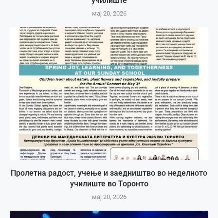
училиште
мај 20, 2026
Пролетна радост, учење и заедништво во неделното
училиште во Торонто
мај 20, 2026