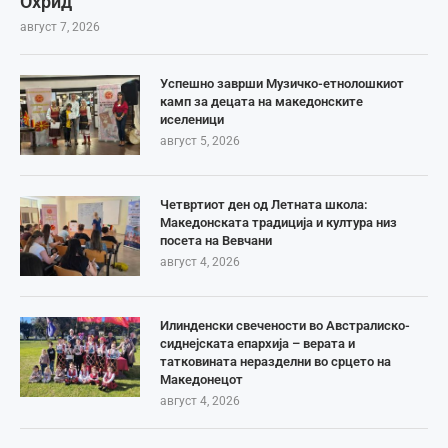
Охрид
август 7, 2026
Успешно заврши Музичко-етнолошкиот
камп за децата на македонските
иселеници
август 5, 2026
Четвртиот ден од Летната школа:
Македонската традиција и култура низ
посета на Вевчани
август 4, 2026
Илинденски свечености во Австралиско-
сиднејската епархија – верата и
татковината неразделни во срцето на
Македонецот
август 4, 2026