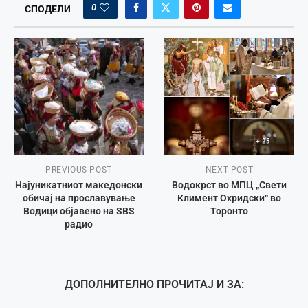
0
СПОДЕЛИ
PREVIOUS POST
NEXT POST
Најуникатниот македонски
Водокрст во МПЦ „Свети
обичај на прославување
Климент Охридски“ во
Водици објавено на SBS
Торонто
радио
ДОПОЛНИТЕЛНО ПРОЧИТАЈ И ЗА: