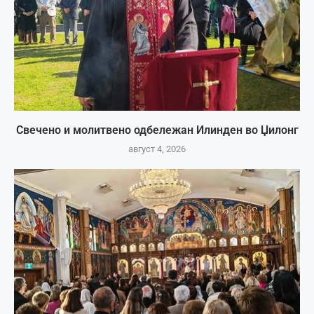
Свечено и молитвено одбележан Илинден во Џилонг
август 4, 2026