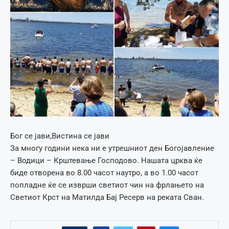
Бог се јави,Вистина се јави
За многу години нека ни е утрешниот ден Богојавление
– Водици – Крштевање Господово. Нашата црква ќе
биде отворена во 8.00 часот наутро, а во 1.00 часот
попладне ќе се изврши светиот чин на фрлањето на
Светиот Крст на Матилда Бај Ресерв на реката Сван.