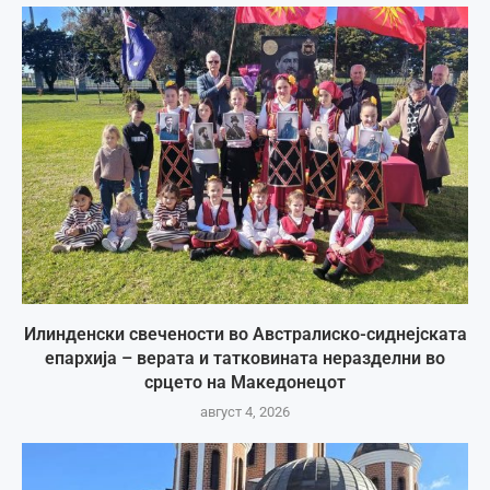
Илинденски свечености во Австралиско-сиднејската
епархија – верата и татковината неразделни во
срцето на Македонецот
август 4, 2026