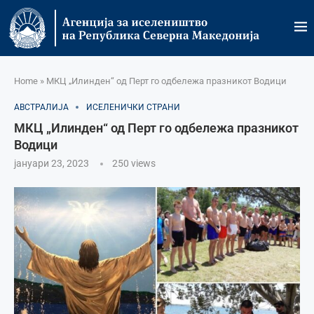
Home
»
МКЦ „Илинден“ од Перт го одбележа празникот Водици
АВСТРАЛИЈА
ИСЕЛЕНИЧКИ СТРАНИ
МКЦ „Илинден“ од Перт го одбележа празникот
Водици
јануари 23, 2023
250
views