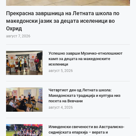
Прекрасна завршница на Летната школа по
македонски јазик за децата иселеници во
Охрид
август 7, 2026
Успешно заврши Музичко-етнолошкиот
камп за децата на македонските
иселеници
август 5, 2026
Четвртиот ден од Летната школа:
Македонската традиција и култура низ
посета на Вевчани
август 4, 2026
Илинденски свечености во Австралиско-
сиднејската епархија – верата и