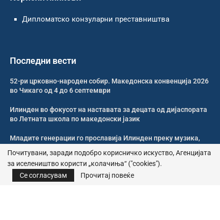
Дипломатско конзуларни преставништва
Последни вести
52-ри црковно-народен собир. Македонска конвенција 2026
во Чикаго од 4 до 6 септември
Илинден во фокусот на наставата за децата од дијаспората
во Летната школа по македонски јазик
Младите генерации го прославија Илинден преку музика,
оро и македонската традиција
Почитувани, заради подобро корисничко искуство, Агенцијата
за иселеништво користи „колачиња“ ("cookies").
Свечено и молитвено одбележан Илинден во Џилонг
Се согласувам
Прочитај повеќе
© 2026 – Сите права се задржани | Агенција за иселеништво
Почитика за приватност
|
Политика за колачиња