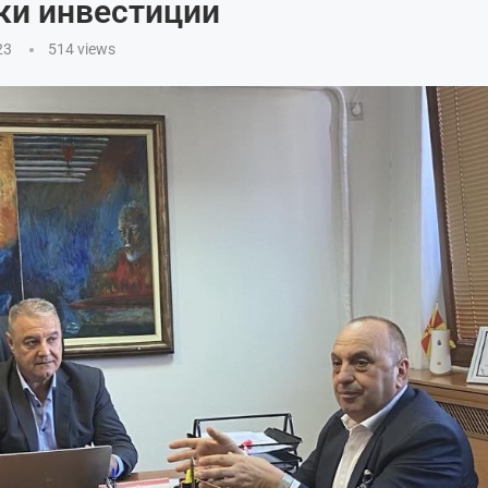
ки инвестиции
23
514
views