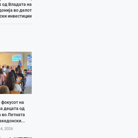
 од Владата на
онија во делот
нски инвестиции
 фокусот на
за децата од
а во Летната
акедонски...
 4, 2026