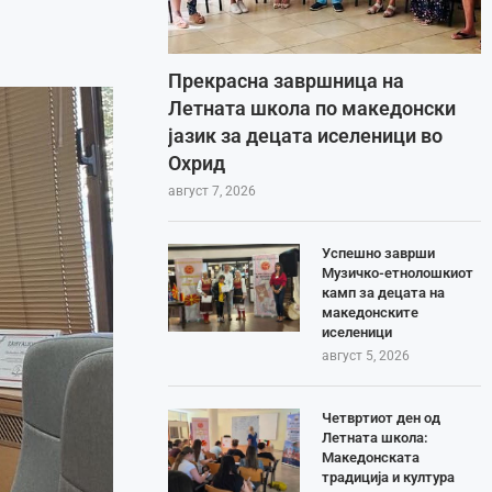
Прекрасна завршница на
Летната школа по македонски
јазик за децата иселеници во
Охрид
август 7, 2026
Успешно заврши
Музичко-етнолошкиот
камп за децата на
македонските
иселеници
август 5, 2026
Четвртиот ден од
Летната школа:
Македонската
традиција и култура