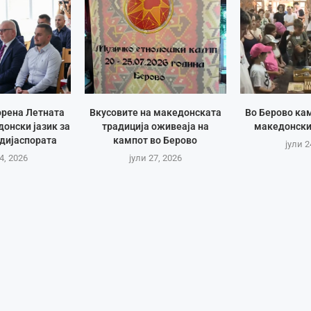
орена Летната
Вкусовите на македонската
Во Берово ка
онски јазик за
традиција оживеаја на
македонски
дијаспората
кампот во Берово
јули 2
4, 2026
јули 27, 2026