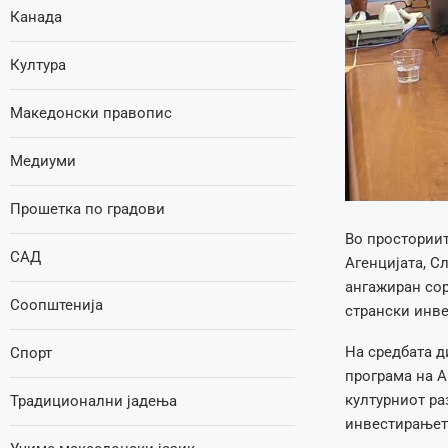
Канада
Култура
Македонски правопис
Медиуми
Прошетка по градови
Во просториит
САД
Агенцијата, С
ангажиран сор
Соопштенија
странски инв
На средбата 
Спорт
програма на А
културниот ра
Традиционални јадења
инвестирањет