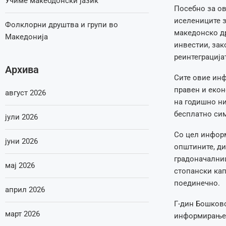
Учиме макеодонски јазик
Посебно за ов
иселениците з
Фолклорни друштва и групи во
македонско др
Македонија
инвестии, зак
реинтеграција
Архива
Сите овие инф
правен и екон
август 2026
на годишно ни
бесплатно си
јули 2026
Со цел инфор
јуни 2026
општините, ди
градоначалниц
мај 2026
стопански кап
поединечно.
април 2026
Г-дин Бошковс
март 2026
информирањето