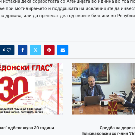
 истакна дека соработката со Агенцијата во иднина во тоа по
ње при мотивирањето и поддршката на иселениците да инвес
на држава, или да пренесат дел од своите бизниси во Републ
0
лас“ одбележува 30 години
Средба на дирек
Близнаковски со г-дин ‘