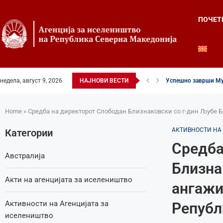
ПОЧЕТ
недела, август 9, 2026
НАЈНОВИ ВЕСТИ
Успешно заврши Му
Четвртиот ден од Ле
Илинденски свеченос
52-ри црковно-наро
Илинден во фокусот 
Младите генерации 
Свечено и молитве
Свечено одбележан 
Свечено одбележан 
Home
»
Средба на директорот Слободан Близнаковски со г-дин Љубе Б
АКТИВНОСТИ НА
Категории
Средба
Австралија
Близна
Акти на агенцијата за иселеништво
ангажи
Активности на Агенцијата за
Републ
иселеништво