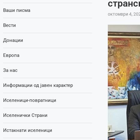
странс
Ваши писма
октомври 4, 20
Вести
Донации
Европа
За нас
Информации од јавен карактер
Иселеници-повратници
Иселенички Страни
Истакнати иселеници