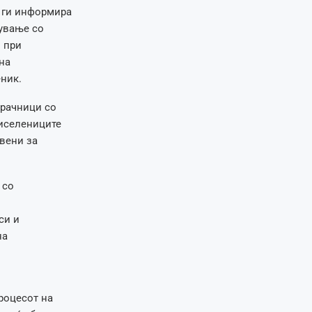
, ги информира
ување со
 при
на
ник.
ирачници со
 иселениците
твени за
 со
си и
на
роцесот на