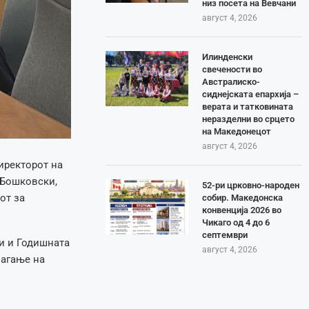
низ посета на Вевчани
август 4, 2026
Илинденски
свечености во
Австралиско-
сиднејската епархија –
верата и татковината
неразделни во срцето
на Македонецот
август 4, 2026
иректорот на
 Бошковски,
52-ри црковно-народен
от за
собир. Македонска
конвенција 2026 во
Чикаго од 4 до 6
септември
и и Годишната
август 4, 2026
магање на