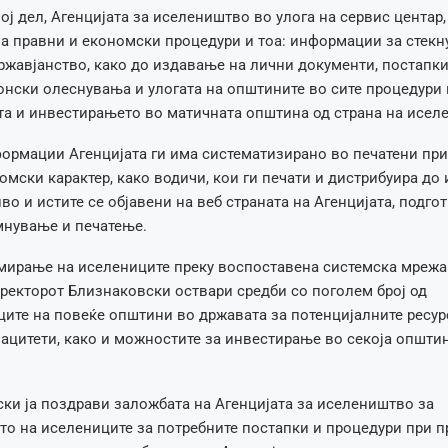
ој дел, Агенцијата за иселеништво во улога на сервис центар
а правни и економски процедури и тоа: информации за стекн
жавјанство, како до издавање на лични документи, постапки
онски олеснувања и улогата на општините во сите процедури 
та и инвестирањето во матичната општина од страна на иселе
ормации Агенцијата ги има систематизирано во печатени пр
омски карактер, како водичи, кои ги печати и дистрибуира до
во и истите се објавени на веб страната на Агенцијата, подго
мнување и печатење.
мирање на иселениците преку воспоставена системска мрежа
ректорот Близнаковски оствари средби со поголем број од
ите на повеќе општини во државата за потенцијалните ресур
ацитети, како и можностите за инвестирање во секоја општи
ки ја поздрави заложбата на Агенцијата за иселеништво за
 на иселениците за потребните постапки и процедури при п