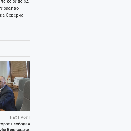
ле ќе биде од
тираат во
ика Северна
NEXT POST
торот Слободан
Љубе Бошковски,