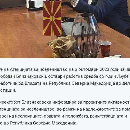
е на Агенцијата за иселеништво на 3 октомври 2023 година, д
лободан Близнаковски, оствари работна средба со г-дин Љубе
аботник од Владата на Република Северна Македонија во дел
естиции.
директорот Близнаковски информира за проектните активност
генцијата за иселеништво, во рамки на надлежностите за по
звој на иселениците, правата и положбата, реинтеграцијата и
о во Република Северна Македонија.