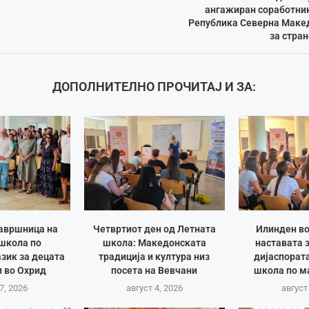
ангажиран соработник
Република Северна Макед
за стра
ДОПОЛНИТЕЛНО ПРОЧИТАЈ И ЗА:
авршница на
Четвртиот ден од Летната
Илинден во
школа по
школа: Македонската
наставата 
зик за децата
традиција и култура низ
дијаспорат
 во Охрид
посета на Вевчани
школа по м
7, 2026
август 4, 2026
август