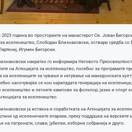
 2023 година во просториите на манастирот Св. Јован Бигорс
 за иселеништво, Слободан Близнаковски, оствари средба со
Партениј, Игумен Бигорски.
изнаковски накратко го информира Неговото Преосвештенств
ите на Агенцијата за иселеништво, посебно за програмите пр
 на иселениците за чување и негување на македонската култу
себно насочувајќи се кон најмладата генерација на иселеници,
 иселеништво и летните кампови за фолклор, јазик и спорт к
генцијата за иселеништво.
изнаковски ја истакна и соработката на Агенцијата за иселе
тини од иселеничките епархии, преку поддршка на верските
е на патронати, слави, јубилеи, изборни собранија и друго.