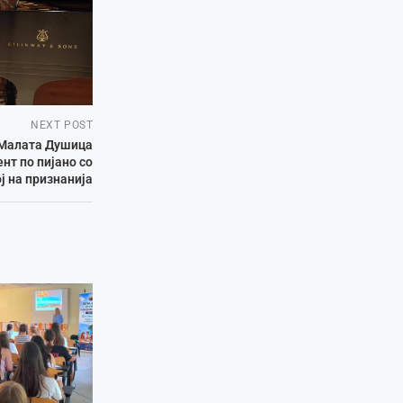
NEXT POST
 Малата Душица
нт по пијано со
ј на признанија