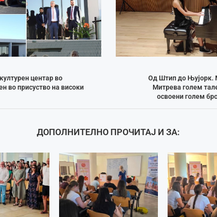
културен центар во
Од Штип до Њујорк.
н во присуство на високи
Митрева голем тале
освоени голем бро
ДОПОЛНИТЕЛНО ПРОЧИТАЈ И ЗА: