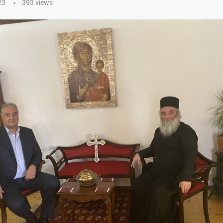
23
393
views