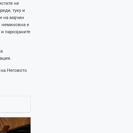
истите не
еди, туку и
и на мајчин
л неминовна е
 и парохјаните
за
ации.
 на Неговото