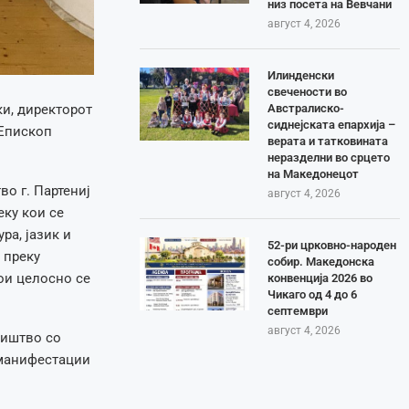
низ посета на Вевчани
август 4, 2026
Илинденски
свечености во
Австралиско-
ки, директорот
сиднејската епархија –
 Епископ
верата и татковината
неразделни во срцето
на Македонецот
о г. Партениј
август 4, 2026
еку кои се
ра, јазик и
52-ри црковно-народен
 преку
собир. Македонска
ои целосно се
конвенција 2026 во
Чикаго од 4 до 6
септември
август 4, 2026
ништво со
 манифестации