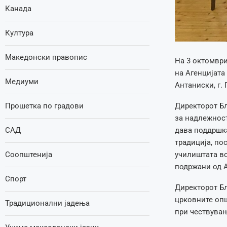
Канада
Култура
Македонски правопис
На 3 октомври
на Агенцијата
Медиуми
Антаниски, г. 
Прошетка по градови
Директорот Бл
за надлежност
САД
дава поддршка
традиција, по
Соопштенија
училиштата во
подржани од А
Спорт
Директорот Бл
црковните опш
Традиционални јадења
при чествувањ