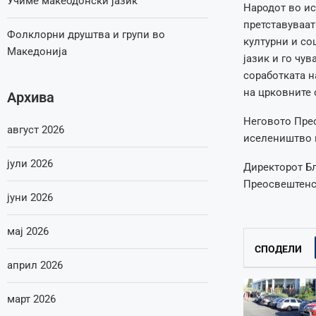
Учиме макеодонски јазик
Народот во ис
претставуваат
Фолклорни друштва и групи во
културни и со
Македонија
јазик и го чу
соработката н
на црковните 
Архива
Неговото Прео
август 2026
иселеништво и
јули 2026
Директорот Бл
Преосвештенс
јуни 2026
мај 2026
СПОДЕЛИ
април 2026
март 2026