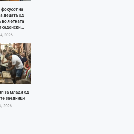
 фокусот на
за децата од
а во Летната
акедонски...
 4, 2026
мп за млади од
те заедници
4, 2026