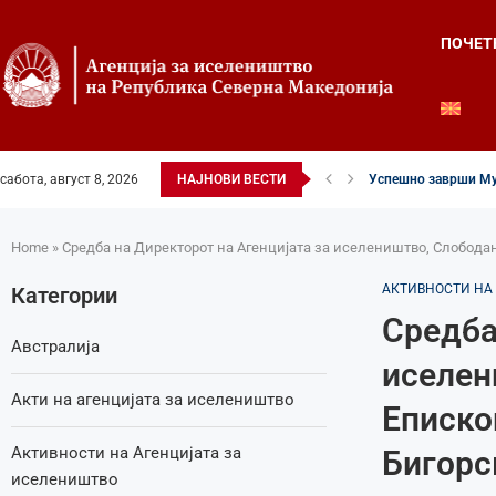
ПОЧЕТ
сабота, август 8, 2026
НАЈНОВИ ВЕСТИ
Успешно заврши Му
Четвртиот ден од Ле
Илинденски свеченос
52-ри црковно-наро
Илинден во фокусот 
Младите генерации 
Свечено и молитве
Свечено одбележан 
Свечено одбележан 
Home
»
Средба на Директорот на Агенцијата за иселеништво, Слободан
АКТИВНОСТИ НА
Категории
Средба
Австралија
иселен
Акти на агенцијата за иселеништво
Еписко
Активности на Агенцијата за
Бигорс
иселеништво