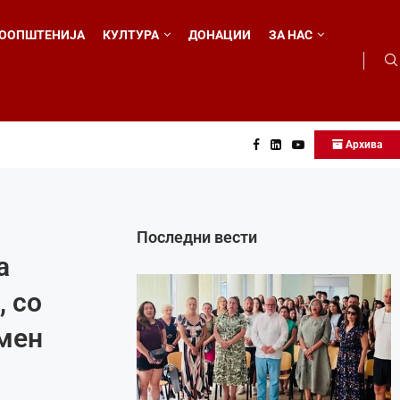
ООПШТЕНИЈА
КУЛТУРА
ДОНАЦИИ
ЗА НАС
Архива
о...
Последни вести
а
 со
умен