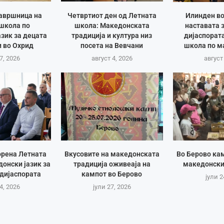
авршница на
Четвртиот ден од Летната
Илинден во
школа по
школа: Македонската
наставата 
зик за децата
традиција и култура низ
дијаспорат
 во Охрид
посета на Вевчани
школа по м
7, 2026
август 4, 2026
август
орена Летната
Вкусовите на македонската
Во Берово ка
онски јазик за
традиција оживеаја на
македонски
дијаспората
кампот во Берово
јули 2
4, 2026
јули 27, 2026