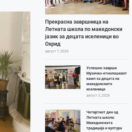
Прекрасна завршница на
Летната школа по македонски
јазик за децата иселеници во
Охрид
август 7, 2026
Успешно заврши
Музичко-етнолошкиот
камп за децата на
македонските
иселеници
август 5, 2026
Четвртиот ден од
Летната школа:
Македонската
традиција и култура