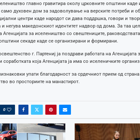
елеништво главно гравитира околу црковните општини каде 
 само духовен дом за задоволување на верските потреби и обр
цијални центри каде народот си дава поддршка, говори и твор
ва и негува македонскиот идентитет надвор од дома. За таа це
а Агенцијата за иселеништво со свештениците, раководствата
општини секаде каде се организирани и формирани.
свештенство г. Партениј ја поздрави работата на Агенцијата 
 соработката која Агенцијата ја има со иселеничките организ
изнаковки упати благодарност за срдечниот прием од страна
тво во просториите на манастирот.
0