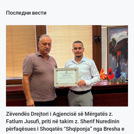
Последни вести
Zëvendës Drejtori i Agjencisë së Mërgatës z.
Fatlum Jusufi, priti në takim z. Sherif Nuredinin
përfaqësues i Shoqatës “Shqiponja” nga Bresha e