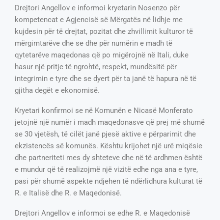
Drejtori Angellov e informoi kryetarin Nosenzo për
kompetencat e Agjencisë së Mërgatës në lidhje me
kujdesin për të drejtat, pozitat dhe zhvillimit kulturor të
mërgimtarëve dhe se dhe për numërin e madh të
qytetarëve maqedonas që po migërojnë në Itali, duke
hasur një pritje të ngrohtë, respekt, mundësitë për
integrimin e tyre dhe se dyert për ta janë të hapura në të
gjitha degët e ekonomisë.
Kryetari konfirmoi se në Komunën e Nicasë Monferato
jetojnë një numër i madh maqedonasve që prej më shumë
se 30 vjetësh, të cilët janë pjesë aktive e përparimit dhe
ekzistencës së komunës. Kështu krijohet një urë miqësie
dhe partneriteti mes dy shteteve dhe në të ardhmen është
e mundur që të realizojmë një vizitë edhe nga ana e tyre,
pasi për shumë aspekte ndjehen të ndërlidhura kulturat të
R. e Italisë dhe R. e Maqedonisë.
Drejtori Angellov e informoi se edhe R. e Maqedonisë