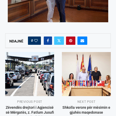
0
NDAJNË
PREVIOUS POST
NEXT POST
Zëvendës drejtori i Agjencisë
Shkolla verore për mësimin e
së Mërgatës, z. Fatlum Jusufi
gjuhës maqedonase