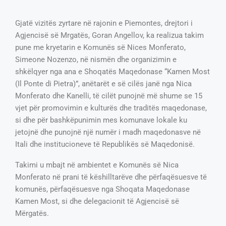
Gjatë vizitës zyrtare në rajonin e Piemontes, drejtori i
Agjencisë së Mrgatës, Goran Angellov, ka realizua takim
pune me kryetarin e Komunës së Nices Monferato,
Simeone Nozenzo, në nismën dhe organizimin e
shkëlqyer nga ana e Shoqatës Maqedonase “Kamen Most
(Il Ponte di Pietra)”, anëtarët e së cilës janë nga Nica
Monferato dhe Kanelli, të cilët punojnë më shume se 15
vjet për promovimin e kulturës dhe traditës maqedonase,
si dhe për bashkëpunimin mes komunave lokale ku
jetojnë dhe punojnë një numër i madh maqedonasve në
Itali dhe institucioneve të Republikës së Maqedonisë.
Takimi u mbajt në ambientet e Komunës së Nica
Monferato në prani të këshilltarëve dhe përfaqësuesve të
komunës, përfaqësuesve nga Shoqata Maqedonase
Kamen Most, si dhe delegacionit të Agjencisë së
Mërgatës.