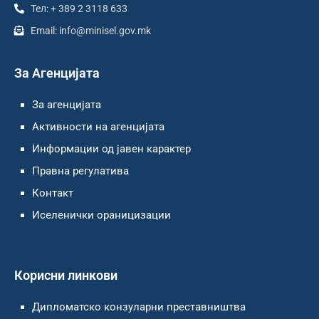
Тел: + 389 2 3118 633
Email: info@minisel.gov.mk
За Агенцијата
За агенцијата
Активности на агенцијата
Информации од јавен карактер
Правна регулатива
Контакт
Иселенички ораницизации
Корисни линкови
Дипломатско конзуларни преставништва