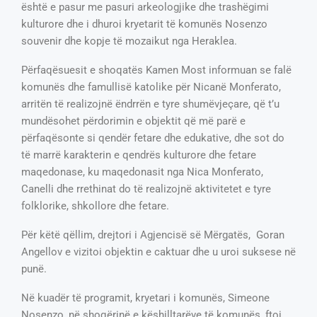
është e pasur me pasuri arkeologjike dhe trashëgimi
kulturore dhe i dhuroi kryetarit të komunës Nosenzo
souvenir dhe kopje të mozaikut nga Heraklea.
Përfaqësuesit e shoqatës Kamen Most informuan se falë
komunës dhe famullisë katolike për Nicanë Monferato,
arritën të realizojnë ëndrrën e tyre shumëvjeçare, që t’u
mundësohet përdorimin e objektit që më parë e
përfaqësonte si qendër fetare dhe edukative, dhe sot do
të marrë karakterin e qendrës kulturore dhe fetare
maqedonase, ku maqedonasit nga Nica Monferato,
Canelli dhe rrethinat do të realizojnë aktivitetet e tyre
folklorike, shkollore dhe fetare.
Për këtë qëllim, drejtori i Agjencisë së Mërgatës, Goran
Angellov e vizitoi objektin e caktuar dhe u uroi suksese në
punë.
Në kuadër të programit, kryetari i komunës, Simeone
Nosenzo, në shoqërinë e këshilltarëve të komunës, ftoi