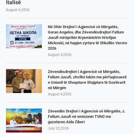
Italisë
August 6,2026
Në Ohër Drejtori i Agjencisë së Mërgatës,
Goran Angelov, dhe Zëvendësdrejtori Fatlum
Jusufi mirëpritën Kryeministrin Hristijan
Mickoski, në hapjen zyrtare të Shkollës Verore
2026
August 4,2026
Zëvendësdrejtori i Agjencisë së Mërgatës,
Fatlum Jusufi, zhvilloi takim me përfaqësuesit
e Unionit të Shoqatave Shqiptare të Gostivarit
në Mërgim
August 4,2026
Zëvendës Drejtori i Agjencisë së Mërgatës, z.
Fatlum Jusufi në emisionin TVM2 me
gazetaren Aida Ziberi
July 22,2026