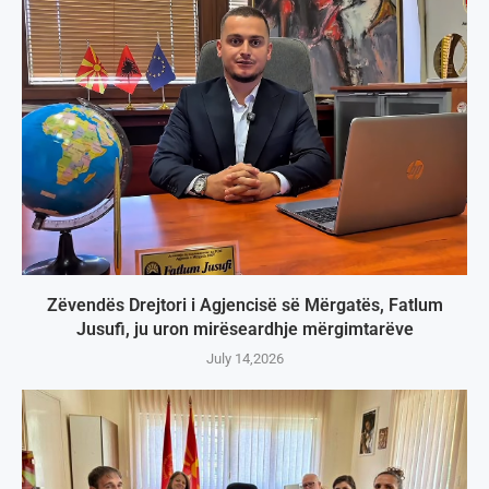
Zëvendës Drejtori i Agjencisë së Mërgatës, Fatlum
Jusufi, ju uron mirëseardhje mërgimtarëve
July 14,2026