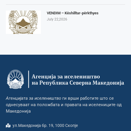
VENDIM – Këshilltar-përkthyes
July 22,2026
Агенцијата за иселеништво
ги врши работите што се
однесуваат на положбата и правата на иселениците од
Македонија
ул.Македонија бр. 19, 1000 Скопје