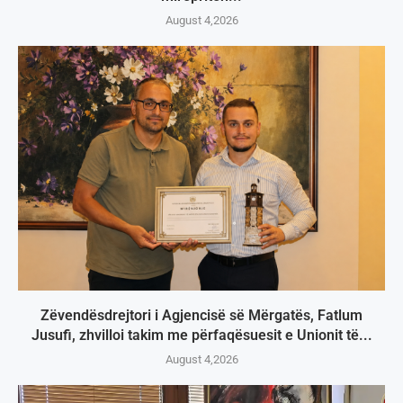
August 4,2026
Zëvendësdrejtori i Agjencisë së Mërgatës, Fatlum
Jusufi, zhvilloi takim me përfaqësuesit e Unionit të...
August 4,2026