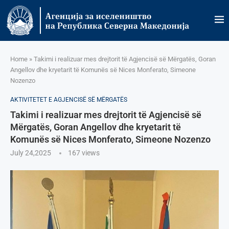
Home
»
Takimi i realizuar mes drejtorit të Agjencisë së Mërgatës, Goran
Angellov dhe kryetarit të Komunës së Nices Monferato, Simeone
Nozenzo
AKTIVITETET E AGJENCISË SË МËRGATËS
Takimi i realizuar mes drejtorit të Agjencisë së
Mërgatës, Goran Angellov dhe kryetarit të
Komunës së Nices Monferato, Simeone Nozenzo
July 24,2025
167
views