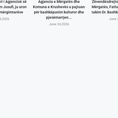
i i Agjencisë së
Agjencia e Mërgatës dhe
Zëvendësdrejtor
 Jusufi, ju uron
Komuna e Krushevës u pajtuan
Mërgatës, Fatlu
 mërgimtarëve
për bashkëpunim kulturor dhe
takim Dr. Bashki
pjesëmarrjen...
4,2026
June 
June 24,2026