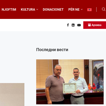
NJOFTIM
KULTURA
DONACIONET
PËR NE
Архива
Последни вести