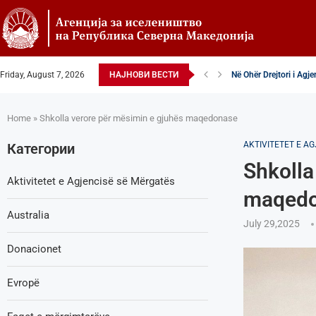
Friday, August 7, 2026
НАЈНОВИ ВЕСТИ
Në Ohër Drejtori i Agj
Zëvendësdrejtori i Agj
Zëvendës Drejtori i Ag
VENDIM – Këshilltar-p
Nga Gostivari në elitën
Zëvendës Drejtori i Ag
Shoqata Humanitare Tu
Donacion për spitalet 
Shpallje e brendshme 
Home
»
Shkolla verore për mësimin e gjuhës maqedonase
AKTIVITETET E A
Категории
Shkolla
Aktivitetet e Agjencisë së Мërgatës
maqed
Australia
July 29,2025
Donacionet
Evropë