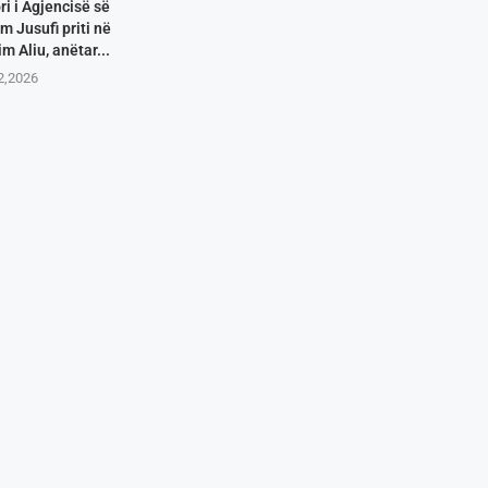
i i Agjencisë së
m Jusufi priti në
m Aliu, anëtar...
2,2026