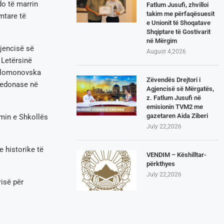
o të marrin
Fatlum Jusufi, zhvilloi
takim me përfaqësuesit
mtare të
e Unionit të Shoqatave
Shqiptare të Gostivarit
në Mërgim
gjencisë së
August 4,2026
 Letërsinë
Solomonovska
Zëvendës Drejtori i
qedonase në
Agjencisë së Mërgatës,
z. Fatlum Jusufi në
emisionin TVM2 me
gazetaren Aida Ziberi
imin e Shkollës
July 22,2026
 historike të
VENDIM – Këshilltar-
përkthyes
July 22,2026
isë për