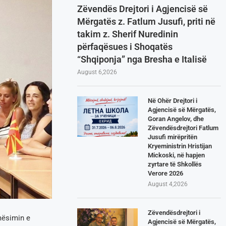
Zëvendës Drejtori i Agjencisë së
Mërgatës z. Fatlum Jusufi, priti në
takim z. Sherif Nuredinin
përfaqësues i Shoqatës
“Shqiponja” nga Bresha e Italisë
August 6,2026
Në Ohër Drejtori i
Agjencisë së Mërgatës,
Goran Angelov, dhe
Zëvendësdrejtori Fatlum
Jusufi mirëpritën
Kryeministrin Hristijan
Mickoski, në hapjen
zyrtare të Shkollës
Verore 2026
August 4,2026
Zëvendësdrejtori i
mësimin e
Agjencisë së Mërgatës,