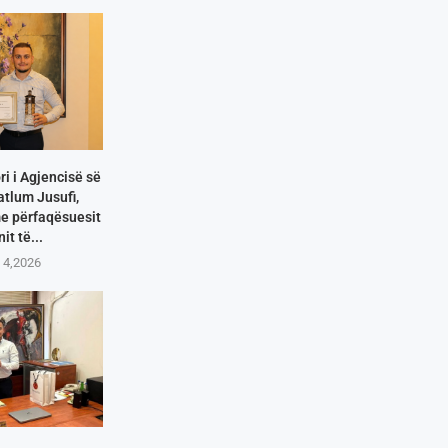
i i Agjencisë së
atlum Jusufi,
me përfaqësuesit
it të...
 4,2026