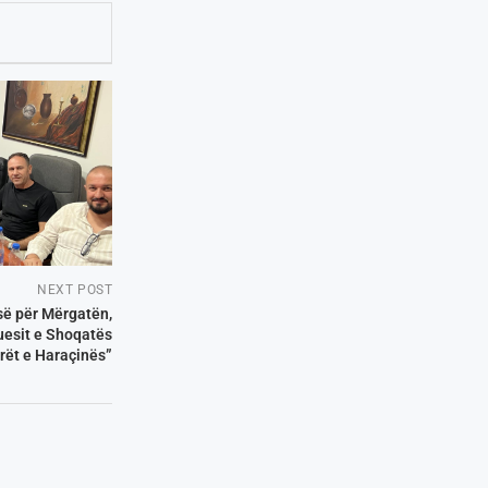
NEXT POST
së për Mërgatën,
suesit e Shoqatës
rët e Haraçinës”