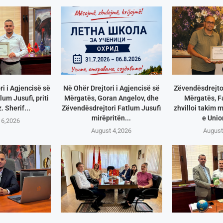
i i Agjencisë së
Në Ohër Drejtori i Agjencisë së
Zëvendësdrejtor
um Jusufi, priti
Mërgatës, Goran Angelov, dhe
Mërgatës, F
. Sherif...
Zëvendësdrejtori Fatlum Jusufi
zhvilloi takim 
mirëpritën...
e Union
 6,2026
August 4,2026
August