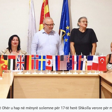
ë Ohër u hap në mënyrë solemne për 17-të herë Shkolla verore për 