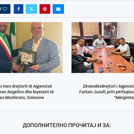
0
ar mes drejtorit të Agjencisë
Zëvendësdrejtori i Agjenci
an Angellov dhe kryetarit të
Fatlum Jusufi, priti përfaqë
es Monferato, Simeone
“Mërgimta
ДОПОЛНИТЕЛНО ПРОЧИТАЈ И ЗА: