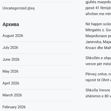
gjuhës maqedon
pjesë 41 fëmij
Uncategorized @sq
afrohen me rrën
Архива
Në hapjen solem
Mërgatës z. Go
August 2026
Maqedonase pro
Janevska, Maja
July 2026
Kroaci dhe Malt
Shkollën e shpa
June 2026
verore për mës
May 2026
Përveç orëve, n
rajonit të Ohrit
April 2026
Shkolla Verore 
March 2026
shënimin e 80 v
February 2026