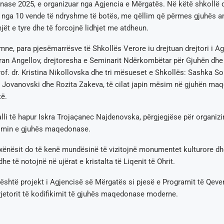
ase 2025, e organizuar nga Agjencia e Mërgatës. Në këtë shkollë d
ë nga 10 vende të ndryshme të botës, me qëllim që përmes gjuhës a
jët e tyre dhe të forcojnë lidhjet me atdheun.
ne, para pjesëmarrësve të Shkollës Verore iu drejtuan drejtori i A
ran Angellov, drejtoresha e Seminarit Ndërkombëtar për Gjuhën dhe
f. dr. Kristina Nikollovska dhe tri mësueset e Shkollës: Sashka 
 Jovanovski dhe Rozita Zakeva, të cilat japin mësim në gjuhën ma
ë.
lli të hapur Iskra Trojaçanec Najdenovska, përgjegjëse për organiz
imin e gjuhës maqedonase.
xënësit do të kenë mundësinë të vizitojnë monumentet kulturore dhe
 dhe të notojnë në ujërat e kristalta të Liqenit të Ohrit.
është projekt i Agjencisë së Mërgatës si pjesë e Programit të Qever
jetorit të kodifikimit të gjuhës maqedonase moderne.