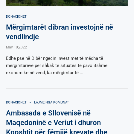
DONACIONET
Mërgimtarët dibran investojnë në
vendlindje
May 10,2022
Edhe pse në Dibër ngecin investimet të mëdha të
mërgimtarëve për shkak të situatës të pavolitshme
ekonomike në vend, ka mërgimtar të …
DONACIONET
LAJME NGA KOMUNAT
Ambasada e Sllovenisë në
Maqedoninë e Veriut i dhuron
Kopshtit për fëmijë krevate dhe