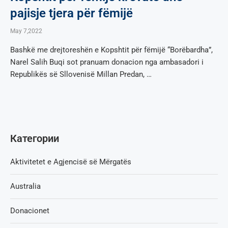
pajisje tjera për fëmijë
May 7,2022
Bashkë me drejtoreshën e Kopshtit për fëmijë “Borëbardha”,
Narel Salih Buqi sot pranuam donacion nga ambasadori i
Republikës së Sllovenisë Millan Predan, …
Категории
Aktivitetet e Agjencisë së Мërgatës
Australia
Donacionet