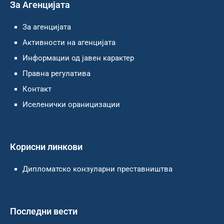
За Агенцијата
За агенцијата
Активности на агенцијата
Информации од јавен карактер
Правна регулатива
Контакт
Иселенички ораницизации
Корисни линкови
Дипломатско конзуларни преставништва
Последни вести