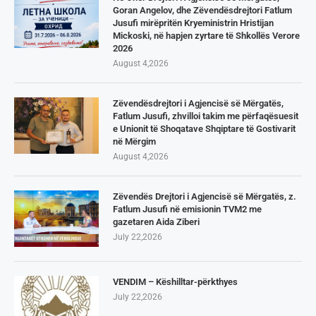
Goran Angelov, dhe Zëvendësdrejtori Fatlum
Jusufi mirëpritën Kryeministrin Hristijan
Mickoski, në hapjen zyrtare të Shkollës Verore
2026
August 4,2026
Zëvendësdrejtori i Agjencisë së Mërgatës,
Fatlum Jusufi, zhvilloi takim me përfaqësuesit
e Unionit të Shoqatave Shqiptare të Gostivarit
në Mërgim
August 4,2026
Zëvendës Drejtori i Agjencisë së Mërgatës, z.
Fatlum Jusufi në emisionin TVM2 me
gazetaren Aida Ziberi
July 22,2026
VENDIM – Këshilltar-përkthyes
July 22,2026