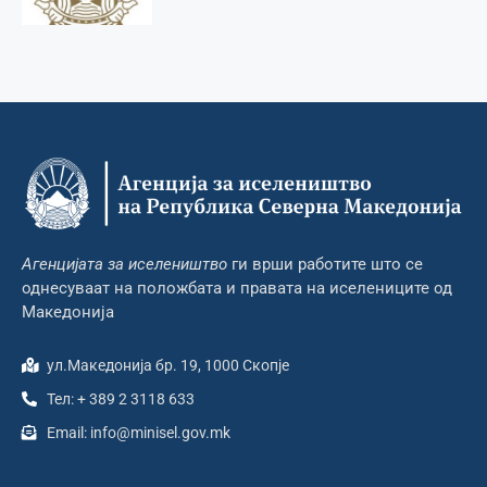
Агенцијата за иселеништво
ги врши работите што се
однесуваат на положбата и правата на иселениците од
Македонија
ул.Македонија бр. 19, 1000 Скопје
Тел: + 389 2 3118 633
Email: info@minisel.gov.mk