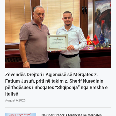
Zëvendës Drejtori i Agjencisë së Mërgatës z.
Fatlum Jusufi, priti në takim z. Sherif Nuredinin
përfaqësues i Shoqatës “Shqiponja” nga Bresha e
Italisë
August 6,2026
Në Ohër Drejtori i Agjencisë së Mërgatës,