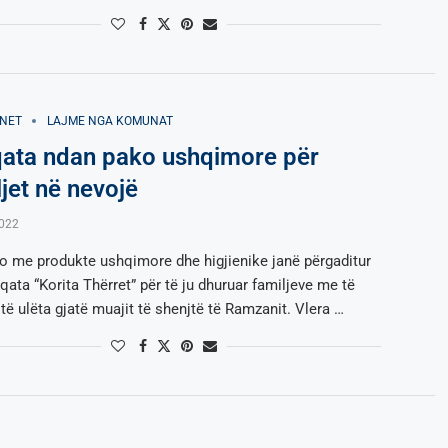
NET
LAJME NGA KOMUNAT
ata ndan pako ushqimore për
ljet në nevojë
2022
o me produkte ushqimore dhe higjienike janë përgaditur
ata “Korita Thërret” për të ju dhuruar familjeve me të
të ulëta gjatë muajit të shenjtë të Ramzanit. Vlera …