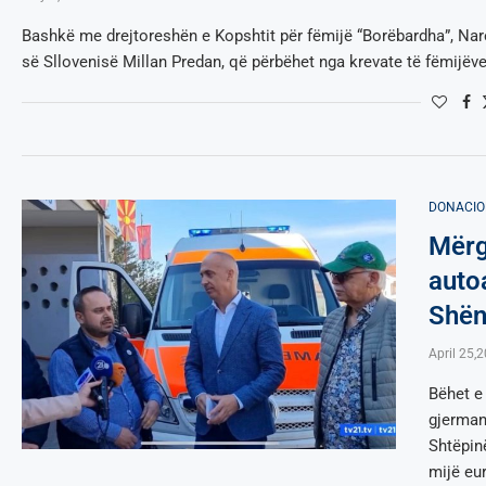
Bashkë me drejtoreshën e Kopshtit për fëmijë “Borëbardha”, Na
së Sllovenisë Millan Predan, që përbëhet nga krevate të fëmijëve
DONACIO
Mërg
auto
Shën
April 25,
Bëhet e
gjerman
Shtëpin
mijë eu