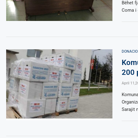
Bëhet fj
Coma i 
DONACIO
Komu
200 
April 11,
Komuna 
Organiz
Sarajit