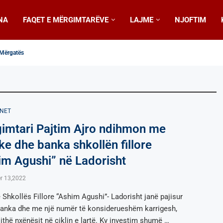
NA
FAQET E MËRGIMTARËVE
LAJME
NJOFTIM
e Mërgatës
 Drejtorit të Agjencisë së Mërgatës
 familjet
për mësim plotësues në gjuhën shqipe
igjeratë që do të mbahet mend gjatë
hje në shkollat e mesme në Toronto
së Mërgatës z. Fatlum Jusufi zhvilloi takim pune...
qedonia shprehin ngushëllimet e tyre të sinqerta...
n e Kurban Bajramit
NET
imtari Pajtim Ajro ndihmon me
ke dhe banka shkollën fillore
im Agushi” në Ladorisht
r 13,2022
 Shkollës Fillore “Ashim Agushi”- Ladorisht janë pajisur
anka dhe me një numër të konsiderueshëm karrigesh,
jithë nxënësit në ciklin e lartë. Ky investim shumë …