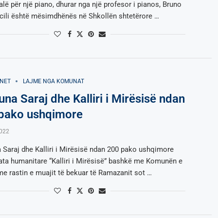
alë për një piano, dhurar nga një profesor i pianos, Bruno
cili është mësimdhënës në Shkollën shtetërore …
NET
LAJME NGA KOMUNAT
na Saraj dhe Kalliri i Mirësisë ndan
pako ushqimore
2022
Saraj dhe Kalliri i Mirësisë ndan 200 pako ushqimore
ata humanitare “Kalliri i Mirësisë” bashkë me Komunën e
 me rastin e muajit të bekuar të Ramazanit sot …