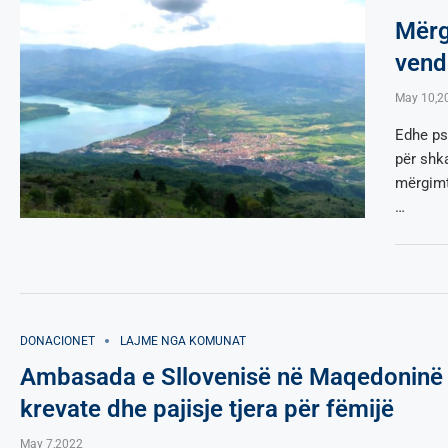
Mërg
vend
May 10,2
Edhe ps
për shk
mërgimt
…
DONACIONET
LAJME NGA KOMUNAT
Ambasada e Sllovenisë në Maqedoninë e 
krevate dhe pajisje tjera për fëmijë
May 7,2022