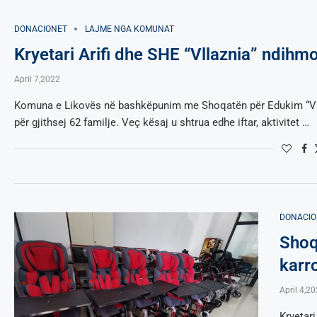
DONACIONET
LAJME NGA KOMUNAT
Kryetari Arifi dhe SHE “Vllaznia” ndih
April 7,2022
Komuna e Likovës në bashkëpunim me Shoqatën për Edukim “Vlla
për gjithsej 62 familje. Veç kësaj u shtrua edhe iftar, aktivitet …
DONACIO
Shoq
karr
April 4,2
Kryetar