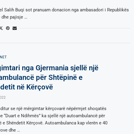
rel Salih Buqi sot pranuam donacion nga ambasadori i Republikës
 dhe pajisje …
NET
imtari nga Gjermania sjellë një
ambulancë për Shtëpinë e
detit në Kërçovë
2022
 ditur se një mërgimtar kërçovarë nëpërmjet shoqatës
e “Duart e Ndihmës” ka sjellë një autoambulancë për
ë e Shëndetit Kërçovë. Autoambulanca kap vlerën e 40
rove dhe …