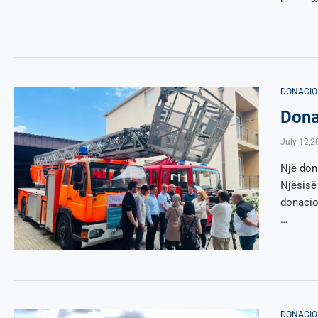
DONACIO
Donac
July 12,2
Një dona
Njësisë 
donacio
…
DONACIO