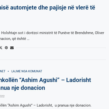
së automjete dhe pajisje në vlerë të
olshtajn sot i dorëzoi ministrit të Punëve të Brendshme, Oliver
nacion, që është …
NET
LAJME NGA KOMUNAT
hkollën “Ashim Agushi” – Ladorisht
anua nje donacion
2022
llën “Ashim Agushi” – Ladorisht, u pranua nje donacion.