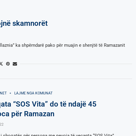
mojnë skamnorët
znia” ka shpërndarë pako për muajin e shenjtë të Ramazanit
NET
LAJME NGA KOMUNAT
ata “SOS Vita” do të ndajë 45
oca për Ramazan
022
i i shoqatës për persona me nevoja të veçanta “SOS Vita”,