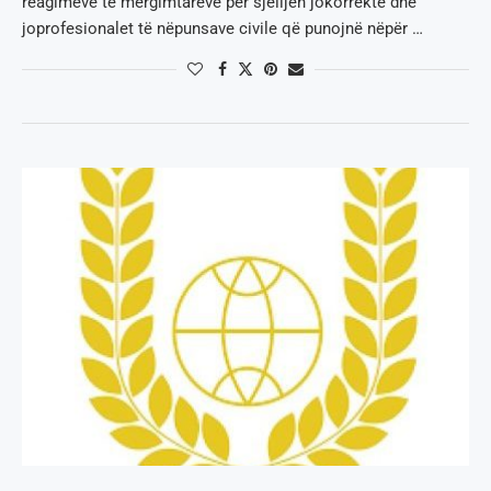
reagimeve të mërgimtarëve për sjelljen jokorrekte dhe
joprofesionalet të nëpunsave civile që punojnë nëpër …