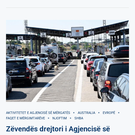
AKTIVITETET E AGJENCISË SË МËRGATËS
AUSTRALIA
EVROPË
FAQET E MËRGIMTARËVE
NJOFTIM
SHBA
Zëvendës drejtori i Agjencisë së