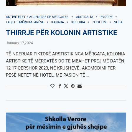
AKTIVITETET E AGJENCISË SË МËRGATËS
AUSTRALIA
EVROPË
FAQET E MËRGIMTARËVE
KANADA
KULTURA
NJOFTIM
SHBA
THIRRJE PËR KOLONIN ARTISTIKE
January 17,2024
TË NDERUAR PIKTORË ARSTISTIK NGA MËRGATA, KOLONIA
ARTISTIKE TË MËRGATËS DO TË MBAHET PREJ MË DATËN
12-17 QERSHOR 2023, NË KRUSHEVË. AKOMODIMI PËR
PESË NETËT NË HOTEL, ME PASION TË …