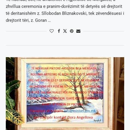
zhvillua ceremonia e pranim-dorëzimit të detyrës së drejtorit
të deritanishëm z. Sllobodan Bliznakovski, tek zëvendësuesi i
drejtorit tëri, z. Goran …