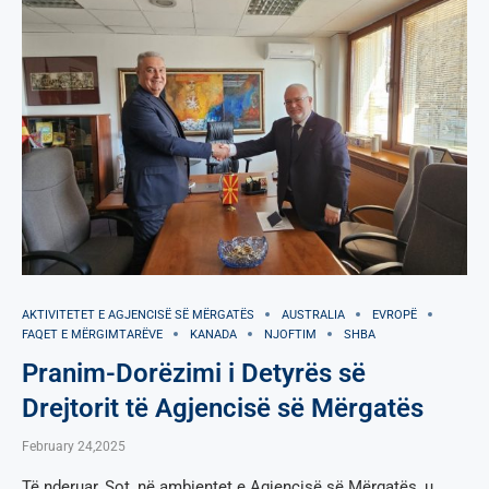
AKTIVITETET E AGJENCISË SË МËRGATËS
AUSTRALIA
EVROPË
FAQET E MËRGIMTARËVE
KANADA
NJOFTIM
SHBA
Pranim-Dorëzimi i Detyrës së
Drejtorit të Agjencisë së Mërgatës
February 24,2025
Të nderuar, Sot, në ambientet e Agjencisë së Mërgatës, u