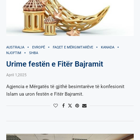
AUSTRALIA
EVROPË
FAQET E MËRGIMTARËVE
KANADA
NJOFTIM
SHBA
Urime festën e Fitër Bajramit
April 1,2025
Agjencia e Mërgatës të gjithë besimtarëve të konfesionit
Islam ua uron festën e Fitër Bajramit.