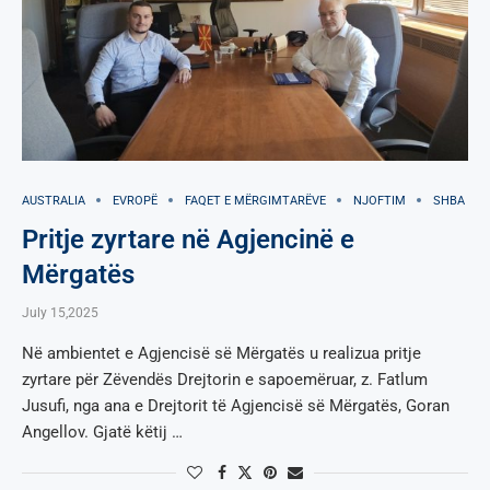
AUSTRALIA
EVROPË
FAQET E MËRGIMTARËVE
NJOFTIM
SHBA
Pritje zyrtare në Agjencinë e
Mërgatës
July 15,2025
Në ambientet e Agjencisë së Mërgatës u realizua pritje
zyrtare për Zëvendës Drejtorin e sapoemëruar, z. Fatlum
Jusufi, nga ana e Drejtorit të Agjencisë së Mërgatës, Goran
Angellov. Gjatë këtij …