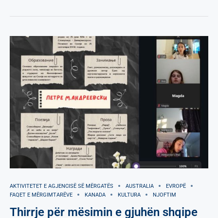
AKTIVITETET E AGJENCISË SË МËRGATËS
AUSTRALIA
EVROPË
FAQET E MËRGIMTARËVE
KANADA
KULTURA
NJOFTIM
Thirrje për mësimin e gjuhën shqipe