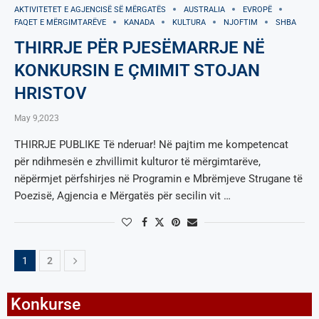
AKTIVITETET E AGJENCISË SË МËRGATËS
AUSTRALIA
EVROPË
FAQET E MËRGIMTARËVE
KANADA
KULTURA
NJOFTIM
SHBA
THIRRJE PËR PJESËMARRJE NË
KONKURSIN E ÇMIMIT STOJAN
HRISTOV
May 9,2023
THIRRJE PUBLIKE Të nderuar! Në pajtim me kompetencat
për ndihmesën e zhvillimit kulturor të mërgimtarëve,
nëpërmjet përfshirjes në Programin e Mbrëmjeve Strugane të
Poezisë, Agjencia e Mërgatës për secilin vit …
1
2
Konkurse