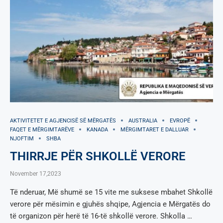
AKTIVITETET E AGJENCISË SË МËRGATËS
AUSTRALIA
EVROPË
FAQET E MËRGIMTARËVE
KANADA
MËRGIMTARET E DALLUAR
NJOFTIM
SHBA
THIRRJE PËR SHKOLLË VERORE
November 17,2023
Të nderuar, Më shumë se 15 vite me suksese mbahet Shkollë
verore për mësimin e gjuhës shqipe, Agjencia e Mërgatës do
të organizon për herë të 16-të shkollë verore. Shkolla …