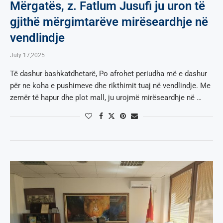
Mërgatës, z. Fatlum Jusufi ju uron të
gjithë mërgimtarëve mirëseardhje në
vendlindje
July 17,2025
Të dashur bashkatdhetarë, Po afrohet periudha më e dashur
për ne koha e pushimeve dhe rikthimit tuaj në vendlindje. Me
zemër të hapur dhe plot mall, ju urojmë mirëseardhje në …