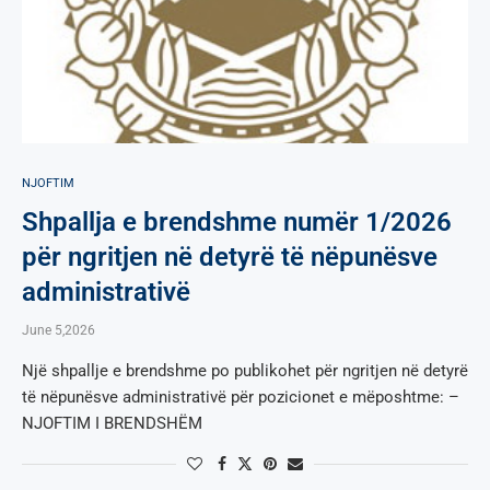
NJOFTIM
Shpallja e brendshme numër 1/2026
për ngritjen në detyrë të nëpunësve
administrativë
June 5,2026
Një shpallje e brendshme po publikohet për ngritjen në detyrë
të nëpunësve administrativë për pozicionet e mëposhtme: –
NJOFTIM I BRENDSHËM