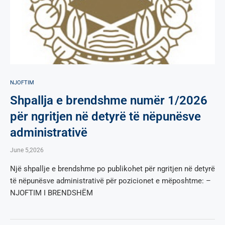
NJOFTIM
Shpallja e brendshme numër 1/2026
për ngritjen në detyrë të nëpunësve
administrativë
June 5,2026
Një shpallje e brendshme po publikohet për ngritjen në detyrë
të nëpunësve administrativë për pozicionet e mëposhtme: –
NJOFTIM I BRENDSHËM