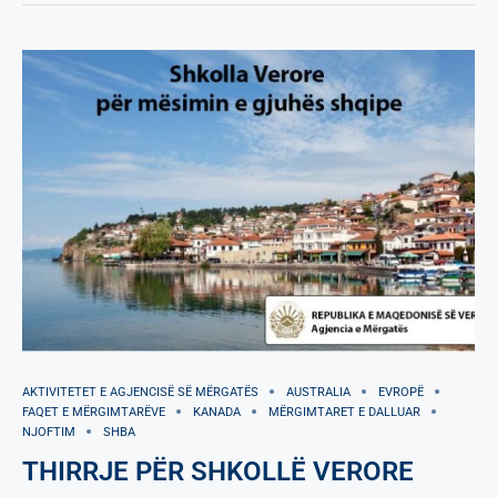
AKTIVITETET E AGJENCISË SË МËRGATËS
AUSTRALIA
EVROPË
FAQET E MËRGIMTARËVE
KANADA
MËRGIMTARET E DALLUAR
NJOFTIM
SHBA
THIRRJE PËR SHKOLLË VERORE