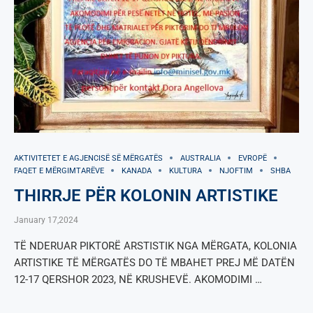
AKTIVITETET E AGJENCISË SË МËRGATËS
AUSTRALIA
EVROPË
FAQET E MËRGIMTARËVE
KANADA
KULTURA
NJOFTIM
SHBA
THIRRJE PËR KOLONIN ARTISTIKE
January 17,2024
TË NDERUAR PIKTORË ARSTISTIK NGA MËRGATA, KOLONIA
ARTISTIKE TË MËRGATËS DO TË MBAHET PREJ MË DATËN
12-17 QERSHOR 2023, NË KRUSHEVË. AKOMODIMI …