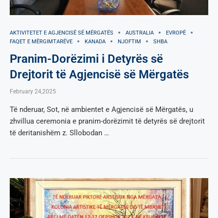
AKTIVITETET E AGJENCISË SË МËRGATËS
AUSTRALIA
EVROPË
FAQET E MËRGIMTARËVE
KANADA
NJOFTIM
SHBA
Pranim-Dorëzimi i Detyrës së
Drejtorit të Agjencisë së Mërgatës
February 24,2025
Të nderuar, Sot, në ambientet e Agjencisë së Mërgatës, u
zhvillua ceremonia e pranim-dorëzimit të detyrës së drejtorit
të deritanishëm z. Sllobodan …