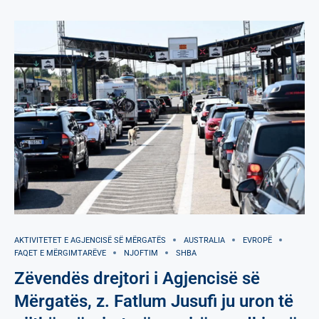
AKTIVITETET E AGJENCISË SË МËRGATËS
AUSTRALIA
EVROPË
FAQET E MËRGIMTARËVE
NJOFTIM
SHBA
Zëvendës drejtori i Agjencisë së
Mërgatës, z. Fatlum Jusufi ju uron të