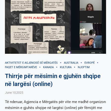
AKTIVITETET E AGJENCISË SË МËRGATËS
AUSTRALIA
EVROPË
FAQET E MËRGIMTARËVE
KANADA
KULTURA
NJOFTIM
Thirrje për mësimin e gjuhën shqipe
në largësi (online)
June 10,2025
Të nderuar, Agjencia e Mërgatës për vite me rradhë organizon
mësimin e gjuhës shqipe në largësi (online) për fëmijët me