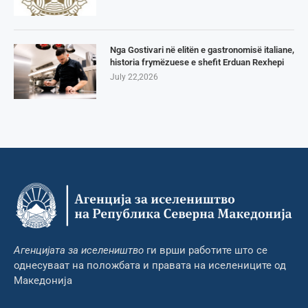
Nga Gostivari në elitën e gastronomisë italiane,
historia frymëzuese e shefit Erduan Rexhepi
July 22,2026
Агенцијата за иселеништво
ги врши работите што се
однесуваат на положбата и правата на иселениците од
Македонија