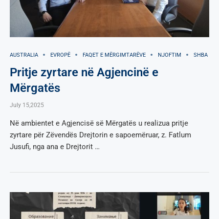
AUSTRALIA
EVROPË
FAQET E MËRGIMTARËVE
NJOFTIM
SHBA
Pritje zyrtare në Agjencinë e
Mërgatës
July 15,2025
Në ambientet e Agjencisë së Mërgatës u realizua pritje
zyrtare për Zëvendës Drejtorin e sapoemëruar, z. Fatlum
Jusufi, nga ana e Drejtorit …