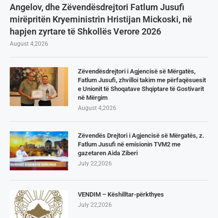
Angelov, dhe Zëvendësdrejtori Fatlum Jusufi
mirëpritën Kryeministrin Hristijan Mickoski, në
hapjen zyrtare të Shkollës Verore 2026
August 4,2026
Zëvendësdrejtori i Agjencisë së Mërgatës,
Fatlum Jusufi, zhvilloi takim me përfaqësuesit
e Unionit të Shoqatave Shqiptare të Gostivarit
në Mërgim
August 4,2026
Zëvendës Drejtori i Agjencisë së Mërgatës, z.
Fatlum Jusufi në emisionin TVM2 me
gazetaren Aida Ziberi
July 22,2026
VENDIM – Këshilltar-përkthyes
July 22,2026