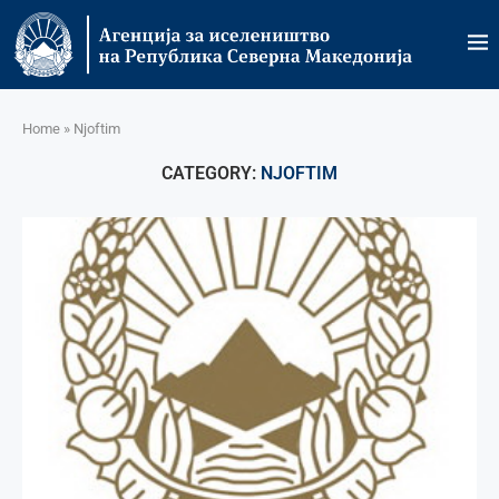
Home
»
Njoftim
CATEGORY:
NJOFTIM