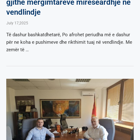
gjithë mërgimtarëve mirëseardhje në
vendlindje
July 17,2025
Të dashur bashkatdhetarë, Po afrohet periudha më e dashur
për ne koha e pushimeve dhe rikthimit tuaj në vendlindje. Me
zemër të …