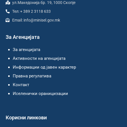
ул.Македонија бр. 19, 1000 Скопје
Тел: + 389 2 3118 633
Email: info@minisel.gov.mk
За Агенцијата
За агенцијата
Активности на агенцијата
Информации од јавен карактер
Правна регулатива
Контакт
Иселенички ораницизации
Корисни линкови