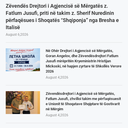
Zëvendës Drejtori i Agjencisë së Mërgatës z.
Fatlum Jusufi, priti në takim z. Sherif Nuredinin
përfaqësues i Shoqatës “Shqiponja” nga Bresha e
Italisë
August 6,2026
Në Ohër Drejtori i Agjencisë së Mërgatës,
Goran Angelov, dhe Zëvendësdrejtori Fatlum
Jusufi mirëpritën Kryeministrin Hristijan
Mickoski, në hapjen zyrtare të Shkollës Verore
2026
August 4,2026
Zëvendësdrejtori i Agjencisë së Mërgatës,
Fatlum Jusufi, zhvilloi takim me përfaqësuesit
e Unionit të Shoqatave Shqiptare të Gostivarit
në Mërgim
August 4,2026