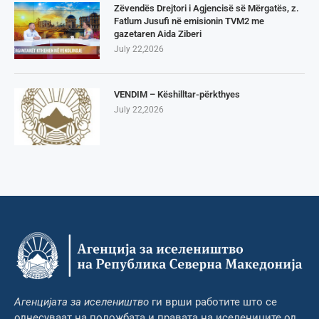
Zëvendës Drejtori i Agjencisë së Mërgatës, z.
Fatlum Jusufi në emisionin TVM2 me
gazetaren Aida Ziberi
July 22,2026
VENDIM – Këshilltar-përkthyes
July 22,2026
Агенцијата за иселеништво
ги врши работите што се
однесуваат на положбата и правата на иселениците од