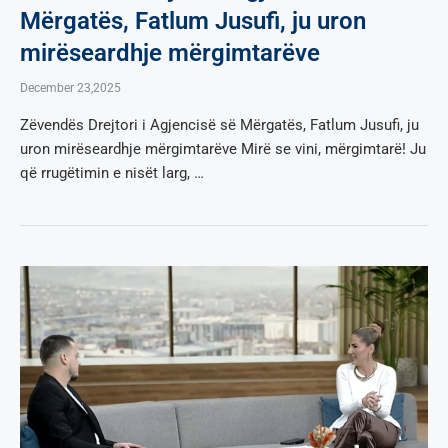
Mërgatës, Fatlum Jusufi, ju uron
mirëseardhje mërgimtarëve
December 23,2025
Zëvendës Drejtori i Agjencisë së Mërgatës, Fatlum Jusufi, ju
uron mirëseardhje mërgimtarëve Mirë se vini, mërgimtarë! Ju
që rrugëtimin e nisët larg, …