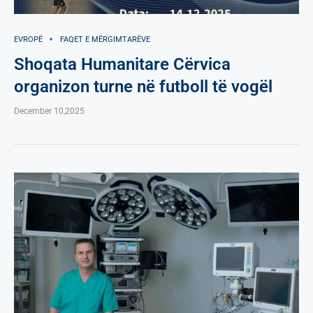
EVROPË
FAQET E MËRGIMTARËVE
Shoqata Humanitare Cërvica
organizon turne në futboll të vogël
December 10,2025