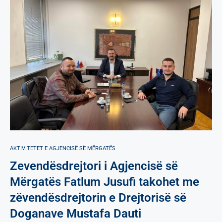
AKTIVITETET E AGJENCISË SË МËRGATËS
Zevendësdrejtori i Agjencisë së
Mërgatës Fatlum Jusufi takohet me
zëvendësdrejtorin e Drejtorisë së
Doganave Mustafa Dauti