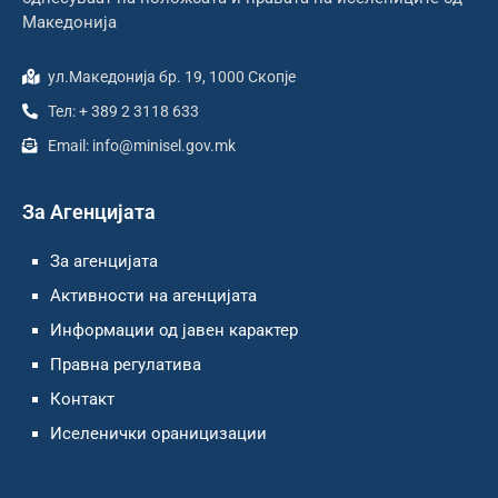
Македонија
ул.Македонија бр. 19, 1000 Скопје
Тел: + 389 2 3118 633
Email: info@minisel.gov.mk
За Агенцијата
За агенцијата
Активности на агенцијата
Информации од јавен карактер
Правна регулатива
Контакт
Иселенички ораницизации