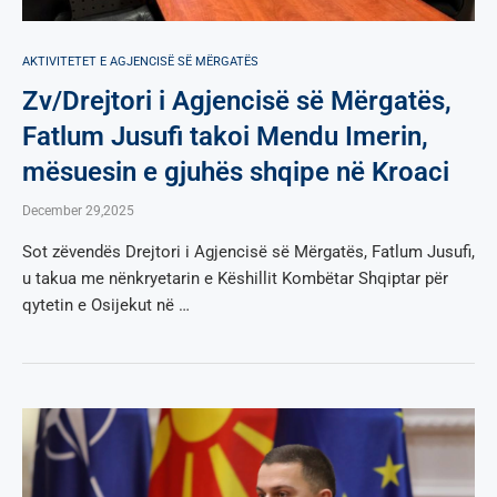
AKTIVITETET E AGJENCISË SË МËRGATËS
Zv/Drejtori i Agjencisë së Mërgatës,
Fatlum Jusufi takoi Mendu Imerin,
mësuesin e gjuhës shqipe në Kroaci
December 29,2025
Sot zëvendës Drejtori i Agjencisë së Mërgatës, Fatlum Jusufi,
u takua me nënkryetarin e Këshillit Kombëtar Shqiptar për
qytetin e Osijekut në …