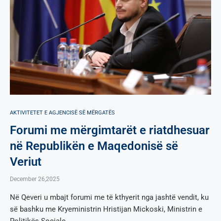
AKTIVITETET E AGJENCISË SË МËRGATËS
Forumi me mërgimtarët e riatdhesuar
në Republikën e Maqedonisë së
Veriut
December 26,2025
Në Qeveri u mbajt forumi me të kthyerit nga jashtë vendit, ku
së bashku me Kryeministrin Hristijan Mickoski, Ministrin e
Politikës Sociale, …