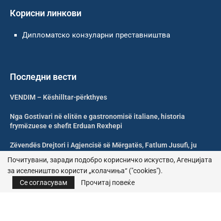
Корисни линкови
Дипломатско конзуларни преставништва
Последни вести
VENDIM – Këshilltar-përkthyes
Nga Gostivari në elitën e gastronomisë italiane, historia
frymëzuese e shefit Erduan Rexhepi
Zëvendës Drejtori i Agjencisë së Mërgatës, Fatlum Jusufi, ju
uron mirëseardhje mërgimtarëve
Почитувани, заради подобро корисничко искуство, Агенцијата
за иселеништво користи „колачиња“ ("cookies").
Shoqata Humanitare Tuhini Feston 10 Vjetorin e Themelimit
Се согласувам
Прочитај повеќе
© 2026 – Сите права се задржани | Агенција за иселеништво
Почитика за приватност
|
Политика за колачиња