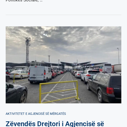
AKTIVITETET E AGJENCISË SË МËRGATËS
Zëvendës Drejtori i Agjencisë së