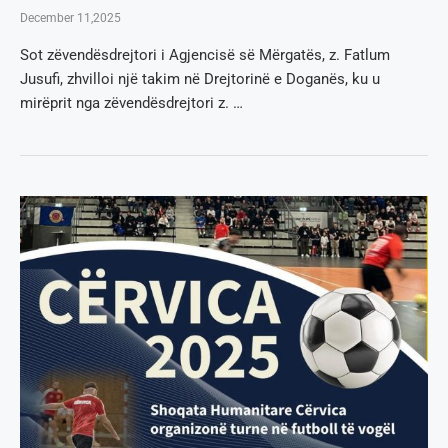
December 11,2025
Sot zëvendësdrejtori i Agjencisë së Mërgatës, z. Fatlum
Jusufi, zhvilloi një takim në Drejtorinë e Doganës, ku u
mirëprit nga zëvendësdrejtori z. …