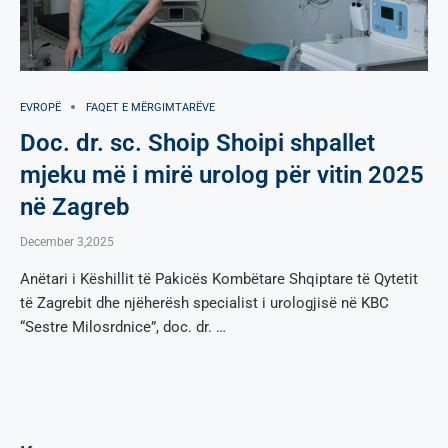
EVROPË
FAQET E MËRGIMTARËVE
Doc. dr. sc. Shoip Shoipi shpallet
mjeku më i mirë urolog për vitin 2025
në Zagreb
December 3,2025
Anëtari i Këshillit të Pakicës Kombëtare Shqiptare të Qytetit
të Zagrebit dhe njëherësh specialist i urologjisë në KBC
“Sestre Milosrdnice”, doc. dr. …