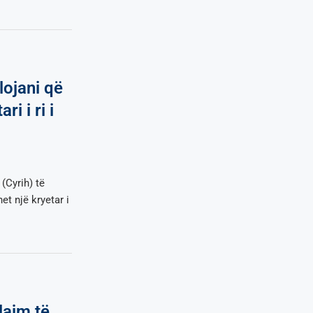
lojani që
i i ri i
(Cyrih) të
et një kryetar i
lajm të