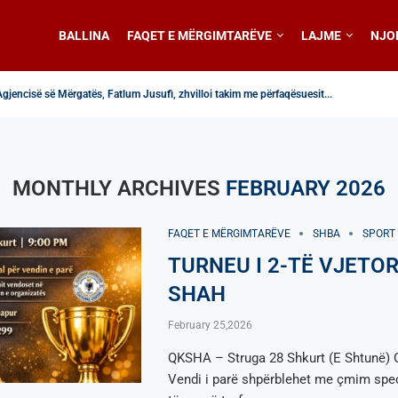
BALLINA
FAQET E MËRGIMTARËVE
LAJME
NJO
Agjencisë së Mërgatës, Fatlum Jusufi, zhvilloi takim me përfaqësuesit...
 Agjencisë së Mërgatës, z. Fatlum Jusufi në emisionin...
r-përkthyes
tën e gastronomisë italiane, historia frymëzuese e shefit...
 Agjencisë së Mërgatës, Fatlum Jusufi, ju uron mirëseardhje...
 Tuhini Feston 10 Vjetorin e Themelimit
et në Maqedoninë e Veriut nga mërgata shqiptare e...
me nr. 1/2026
uaj te shkollat iliriada
MONTHLY ARCHIVES
FEBRUARY 2026
FAQET E MËRGIMTARËVE
SHBA
SPORT
TURNEU I 2-TË VJETOR
SHAH
February 25,2026
QKSHA – Struga 28 Shkurt (E Shtunë) 
Vendi i parë shpërblehet me çmim speci