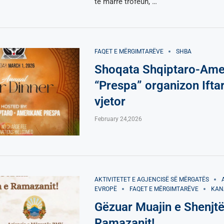
të marrë trofeun, …
FAQET E MËRGIMTARËVE
SHBA
Shoqata Shqiptaro-Ame
“Prespa” organizon Iftar
vjetor
February 24,2026
AKTIVITETET E AGJENCISË SË МËRGATËS
EVROPË
FAQET E MËRGIMTARËVE
KAN
Gëzuar Muajin e Shenjtë
Ramazanit!