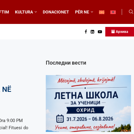
FTIM
KULTURA
DONACIONET
PËR NE
Архива
Последни вести
 NË
Ora 9:00 PM
al! Fituesi do