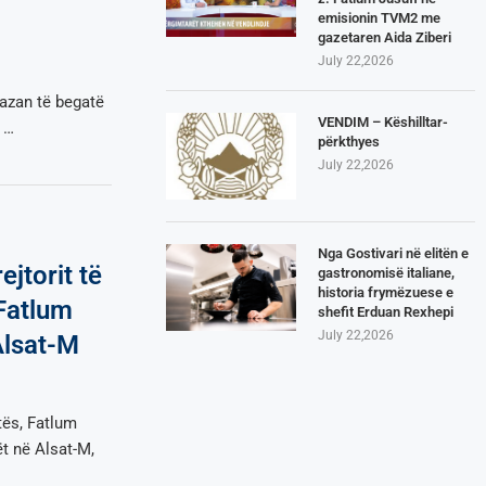
emisionin TVM2 me
gazetaren Aida Ziberi
July 22,2026
azan të begatë
VENDIM – Këshilltar-
 …
përkthyes
July 22,2026
Nga Gostivari në elitën e
ejtorit të
gastronomisë italiane,
historia frymëzuese e
Fatlum
shefit Erduan Rexhepi
July 22,2026
Alsat-M
tës, Fatlum
ët në Alsat-M,