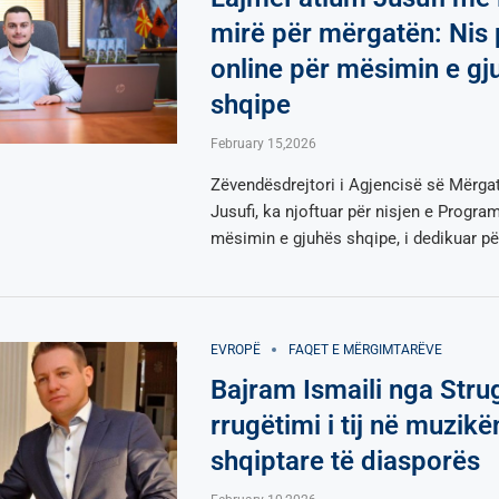
mirë për mërgatën: Nis
online për mësimin e gj
shqipe
February 15,2026
Zëvendësdrejtori i Agjencisë së Mërga
Jusufi, ka njoftuar për nisjen e Program
mësimin e gjuhës shqipe, i dedikuar pë
EVROPË
FAQET E MËRGIMTARËVE
Bajram Ismaili nga Stru
rrugëtimi i tij në muzikë
shqiptare të diasporës