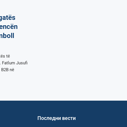
gatës
rencën
mboll
tës të
. Fatlum Jusufi
 B2B në
Последни вести