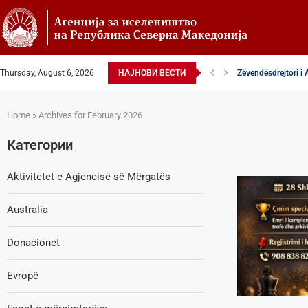
Thursday, August 6, 2026
НАЈНОВИ ВЕСТИ
Zëvendësdrejtori i 
Zëvendës Drejtori i
VENDIM – Këshillta
Nga Gostivari në eli
Zëvendës Drejtori i
Shoqata Humanitare
Donacion për spital
Shpallje e brendsh
Regjistrimi fëmijët t
Home
»
Archives for February 2026
Категории
Aktivitetet e Agjencisë së Мërgatës
Australia
Donacionet
Evropë