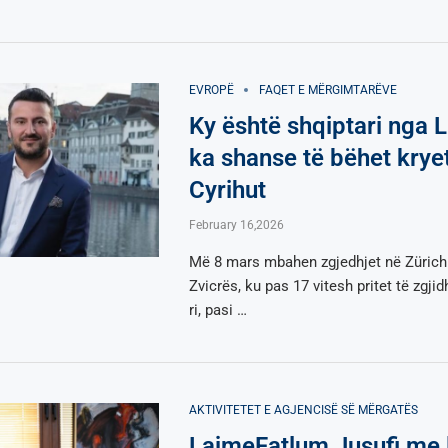
EVROPË
FAQET E MËRGIMTARËVE
Ky është shqiptari nga L
ka shanse të bëhet kryetar
Cyrihut
February 16,2026
Më 8 mars mbahen zgjedhjet në Zürich 
Zvicrës, ku pas 17 vitesh pritet të zgjidh
ri, pasi …
AKTIVITETET E AGJENCISË SË МËRGATËS
LajmeFatlum Jusufi me 