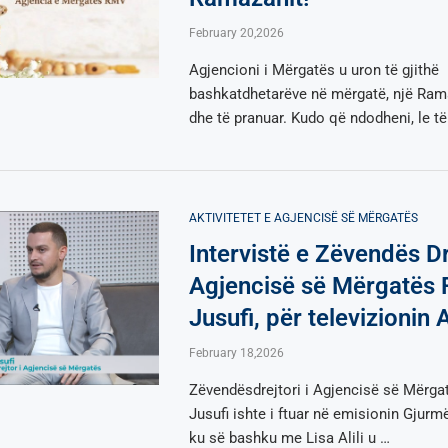
February 20,2026
Agjencioni i Mërgatës u uron të gjithë
bashkatdhetarëve në mërgatë, një Ram
dhe të pranuar. Kudo që ndodheni, le të
AKTIVITETET E AGJENCISË SË МËRGATËS
Intervistë e Zëvendës Dr
Agjencisë së Mërgatës 
Jusufi, për televizionin 
February 18,2026
Zëvendësdrejtori i Agjencisë së Mërga
Jusufi ishte i ftuar në emisionin Gjurm
ku së bashku me Lisa Alili u …