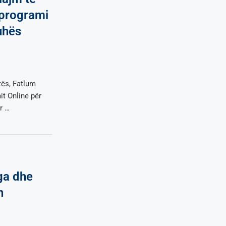
 programi
uhës
tës, Fatlum
it Online për
r …
ga dhe
n