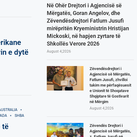
Në Ohër Drejtori i Agjencisë së
Mërgatës, Goran Angelov, dhe
Zëvendësdrejtori Fatlum Jusufi
mirëpritën Kryeministrin Hristijan
Mickoski, në hapjen zyrtare të
rikane
Shkollës Verore 2026
in e dytë
August 4,2026
Zëvendësdrejtori i
Agjencisë së Mërgatës,
Fatlum Jusufi, zhvilloi
takim me përfaqësuesit
e Unionit të Shoqatave
Shqiptare të Gostivarit
në Mërgim
August 4,2026
AUSTRALIA
ADA
SHBA
 të
Zëvendës Drejtori i
Agjencisë së Mërgatës,
z. Fatlum Jusufi në