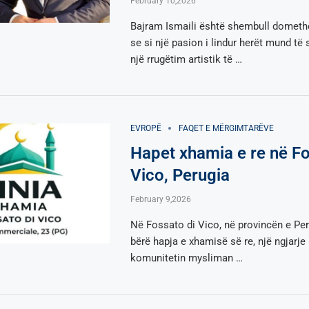
February 10,2026
Bajram Ismaili është shembull dometh
se si një pasion i lindur herët mund të
një rrugëtim artistik të …
EVROPË
FAQET E MËRGIMTARËVE
Hapet xhamia e re në Fo
Vico, Perugia
February 9,2026
Në Fossato di Vico, në provincën e Per
bërë hapja e xhamisë së re, një ngjarje
komunitetin mysliman …