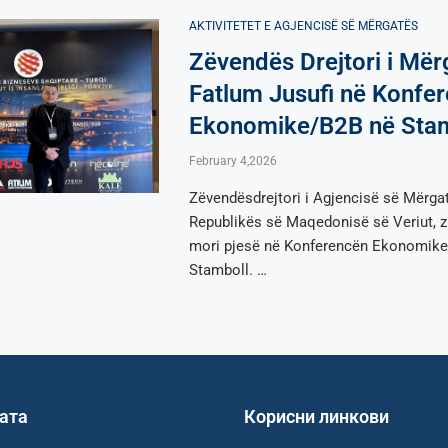
AKTIVITETET E AGJENCISË SË МËRGATËS
Zëvendës Drejtori i Mër
Fatlum Jusufi në Konfe
Ekonomike/B2B në Sta
February 4,2026
Zëvendësdrejtori i Agjencisë së Mërga
Republikës së Maqedonisë së Veriut, z
mori pjesë në Konferencën Ekonomike
Stamboll. …
јата
Корисни линкови