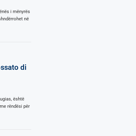
ënës i mënyrës
 shndërrohet në
ssato di
ugias, është
 me rëndësi për