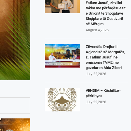
Fatlum Jusufi, zhvilloi
takim me përfaqësuesit
e Unionit të Shoqatave
Shqiptare të Gostivarit
në Mërgim
August 4,2026
Zëvendës Drejtori i
Agjencisë së Mërgatës,
z. Fatlum Jusufi në
emisionin TVM2 me
gazetaren Aida Ziberi
July 22,2026
VENDIM – Këshilltar-
përkthyes
July 22,2026