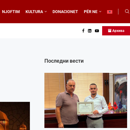
NJOFTIM
KULTURA
DONACIONET
PËR NE
Архива
Последни вести