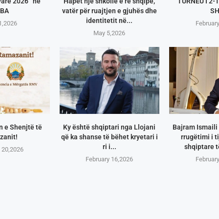
vare 2026” në
Hapet një shkollë e re shqipe,
TURNEU I 2-
BA
vatër për ruajtjen e gjuhës dhe
S
identitetit në...
1,2026
Februar
May 5,2026
 e Shenjtë të
Ky është shqiptari nga Llojani
Bajram Ismaili
anit!
që ka shanse të bëhet kryetari i
rrugëtimi i 
ri i...
shqiptare 
 20,2026
February 16,2026
Februar