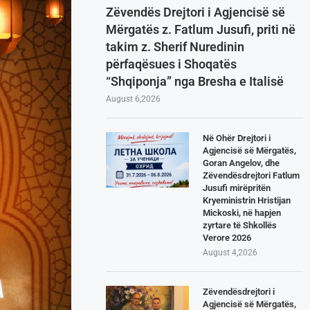
Zëvendës Drejtori i Agjencisë së
Mërgatës z. Fatlum Jusufi, priti në
takim z. Sherif Nuredinin
përfaqësues i Shoqatës
“Shqiponja” nga Bresha e Italisë
August 6,2026
Në Ohër Drejtori i
Agjencisë së Mërgatës,
Goran Angelov, dhe
Zëvendësdrejtori Fatlum
Jusufi mirëpritën
Kryeministrin Hristijan
Mickoski, në hapjen
zyrtare të Shkollës
Verore 2026
August 4,2026
Zëvendësdrejtori i
Agjencisë së Mërgatës,