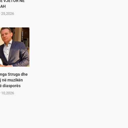
TË VJETOR NË
HAH
y 25,2026
 nga Struga dhe
tij në muzikën
të diasporës
y 10,2026