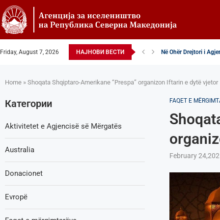
Në Ohër Drejtori i Agj
Friday, August 7, 2026
НАЈНОВИ ВЕСТИ
Zëvendësdrejtori i Agj
Zëvendës Drejtori i Ag
VENDIM – Këshilltar-p
Nga Gostivari në elitën
Zëvendës Drejtori i Ag
Shoqata Humanitare Tu
Donacion për spitalet 
Shpallje e brendshme 
Home
»
Shoqata Shqiptaro-Amerikane “Prespa” organizon Iftarin e dytë vjetor
FAQET E MËRGIM
Категории
Shoqata
Aktivitetet e Agjencisë së Мërgatës
organizo
Australia
February 24,202
Donacionet
Evropë