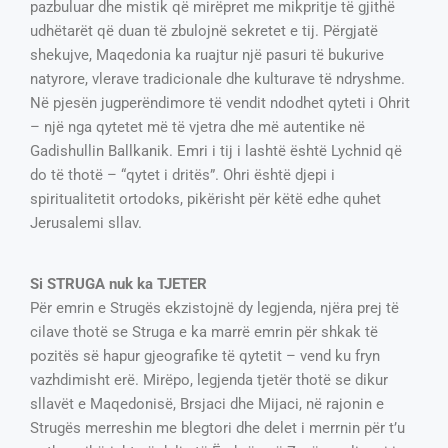
pazbuluar dhe mistik që mirëpret me mikpritje të gjithë
udhëtarët që duan të zbulojnë sekretet e tij. Përgjatë
shekujve, Maqedonia ka ruajtur një pasuri të bukurive
natyrore, vlerave tradicionale dhe kulturave të ndryshme.
Në pjesën jugperëndimore të vendit ndodhet qyteti i Ohrit
– një nga qytetet më të vjetra dhe më autentike në
Gadishullin Ballkanik. Emri i tij i lashtë është Lychnid që
do të thotë – “qytet i dritës”. Ohri është djepi i
spiritualitetit ortodoks, pikërisht për këtë edhe quhet
Jerusalemi sllav.
Si STRUGA nuk ka TJETER
Për emrin e Strugës ekzistojnë dy legjenda, njëra prej të
cilave thotë se Struga e ka marrë emrin për shkak të
pozitës së hapur gjeografike të qytetit – vend ku fryn
vazhdimisht erë. Mirëpo, legjenda tjetër thotë se dikur
sllavët e Maqedonisë, Brsjaci dhe Mijaci, në rajonin e
Strugës merreshin me blegtori dhe delet i merrnin për t’u