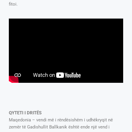
fitoi.
QYTETI I DRITËS
Maqedonia – vendi më i rëndësishëm i udhëkryqit në
zemër të Gadishullit Ballkanik është ende një vend i