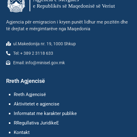
Agjencia për emigracion i kryen punët lidhur me pozitën dhe
të drejtat e mërgimtarëve nga Maqedonia
ul.Makedonija nr. 19, 1000 Shkup
Tel: + 389 2 3118 633
Email: info@minisel.gov.mk
Rreth Agjencisë
Rreth Agjencisë
Aktivitetet e agjencise
Informatat me karakter publike
RRegullativa JuridikeE
Kontakt