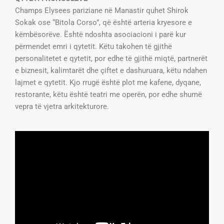
Champs Elysees pariziane në Manastir quhet Shirok
Sokak ose “Bitola Corso”, që është arteria kryesore e
këmbësorëve. Është ndoshta asociacioni i parë kur
përmendet emri i qytetit. Këtu takohen të gjithë
personalitetet e qytetit, por edhe të gjithë miqtë, partnerët
e biznesit, kalimtarët dhe çiftet e dashuruara, këtu ndahen
lajmet e qytetit. Kjo rrugë është plot me kafene, dyqane,
restorante, këtu është teatri me operën, por edhe shumë
vepra të vjetra arkitekturore.