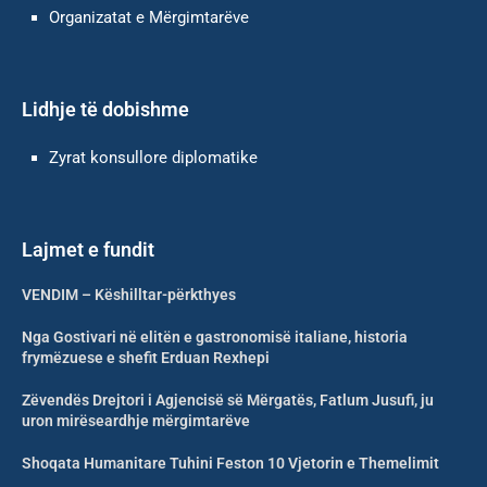
Оrganizatat e Mërgimtarëve
Lidhje të dobishme
Zyrat konsullore diplomatike
Lajmet e fundit
VENDIM – Këshilltar-përkthyes
Nga Gostivari në elitën e gastronomisë italiane, historia
frymëzuese e shefit Erduan Rexhepi
Zëvendës Drejtori i Agjencisë së Mërgatës, Fatlum Jusufi, ju
uron mirëseardhje mërgimtarëve
Shoqata Humanitare Tuhini Feston 10 Vjetorin e Themelimit