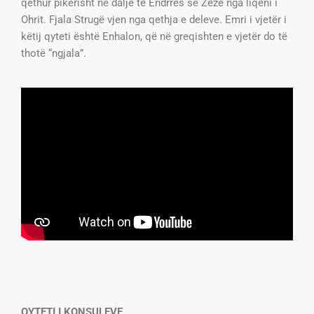
qethur pikërisht në dalje të Ëndrrës së Zezë nga liqeni i
Ohrit. Fjala Strugë vjen nga qethja e deleve. Emri i vjetër i
këtij qyteti është Enhalon, që në greqishten e vjetër do të
thotë “ngjala”.
QYTETI I KONSULEVE