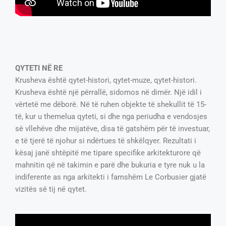
QYTETI NË RE
Krusheva është qytet-histori, qytet-muze, qytet-histori.
Krusheva është një përrallë, sidomos në dimër. Një idil i
vërtetë me dëborë. Në të ruhen objekte të shekullit të 15-
të, kur u themelua qyteti, si dhe nga periudha e vendosjes
së vllehëve dhe mijatëve, disa të gatshëm për të investuar,
e të tjerë të njohur si ndërtues të shkëlqyer. Rezultati i
kësaj janë shtëpitë me tipare specifike arkitekturore që
mahnitin që në takimin e parë dhe bukuria e tyre nuk u la
indiferente as nga arkitekti i famshëm Le Corbusier gjatë
vizitës së tij në qytet.