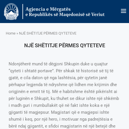
Home
»
NJË SHËTITJE PËRMES QYTETEVE
NJË SHËTITJE PËRMES QYTETEVE
Ndonjëherë mund të dëgjoni Shkupin duke u quajtur
“qyteti i shtatë portave”. Për shkak të historisë së tij të
gjatë, e cila daton që nga lashtësia, për qytetin janë
përhapur legjenda të ndryshme që lidhen me krijimin dhe
origjinën e emrit të tij. Më e habitshme është pikërisht ai
për luginën e Shkupit, ku thuhet se dikur ishte një shkëmb
i madh guri i rrumbullakët që në fakt ishte koka e një
gjiganti të magjepsur. Magjistari që e magjepsi ishte
shumë i keq, por një hero, i motivuar nga padrejtësia e
bërë ndaj gjigantit, e sfidoi magjistarin në një betejë dhe