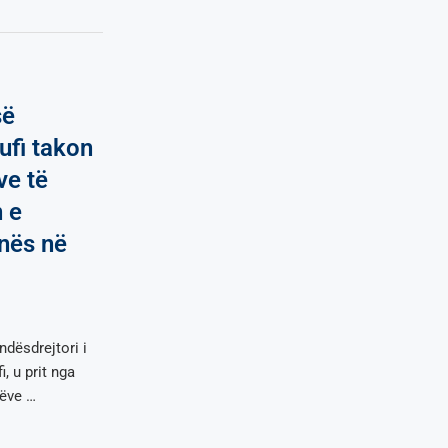
së
ufi takon
ve të
 e
nës në
ndësdrejtori i
, u prit nga
ëve …