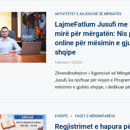
AKTIVITETET E AGJENCISË SË МËRGATËS
LajmeFatlum Jusufi me 
mirë për mërgatën: Nis
online për mësimin e gj
shqipe
February 15,2026
Zëvendësdrejtori i Agjencisë së Mërga
Jusufi, ka njoftuar për nisjen e Program
mësimin e gjuhës shqipe, i dedikuar pë
EVROPË
FAQET E MËRGIMTARËVE
Regjistrimet e hapura p