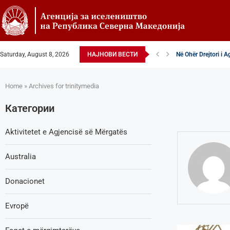
Saturday, August 8, 2026
НАЈНОВИ ВЕСТИ
Në Ohër Drejtori i 
Zëvendësdrejtori i A
Zëvendës Drejtori i
VENDIM – Këshillta
Nga Gostivari në eli
Zëvendës Drejtori i
Shoqata Humanitare
Donacion për spital
Shpallje e brendsh
Home
»
Archives for trinitymedia
Категории
Aktivitetet e Agjencisë së Мërgatës
Australia
Donacionet
Evropë