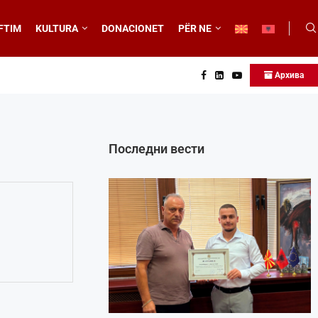
FTIM
KULTURA
DONACIONET
PËR NE
Архива
Последни вести