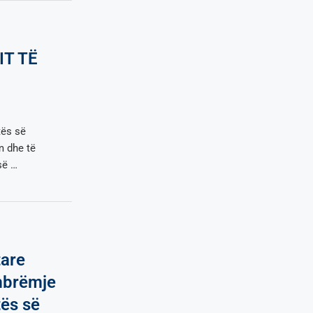
IT TË
tës së
m dhe të
së …
tare
mbrëmje
tës së