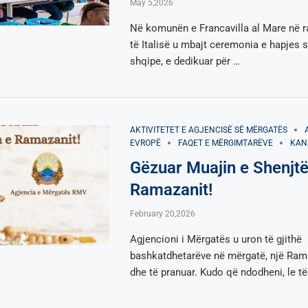
May 5,2026
Në komunën e Francavilla al Mare në r
të Italisë u mbajt ceremonia e hapjes 
shqipe, e dedikuar për …
AKTIVITETET E AGJENCISË SË МËRGATËS
EVROPË
FAQET E MËRGIMTARËVE
KAN
Gëzuar Muajin e Shenjtë
Ramazanit!
February 20,2026
Agjencioni i Mërgatës u uron të gjithë
bashkatdhetarëve në mërgatë, një Ram
dhe të pranuar. Kudo që ndodheni, le të