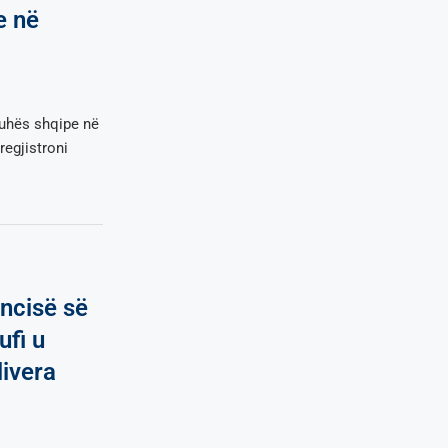
e në
juhës shqipe në
regjistroni
encisë së
ufi u
livera