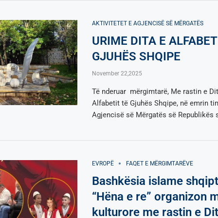
AKTIVITETET E AGJENCISË SË МËRGATËS
URIME DITA E ALFABET
GJUHËS SHQIPE
November 22,2025
Të nderuar mërgimtarë, Me rastin e Di
Alfabetit të Gjuhës Shqipe, në emrin ti
Agjencisë së Mërgatës së Republikës 
EVROPË
FAQET E MËRGIMTARËVE
Bashkësia islame shqip
“Hëna e re” organizon 
kulturore me rastin e Di