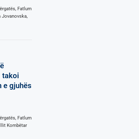
ërgatës, Fatlum
ra Jovanovska,
së
 takoi
 e gjuhës
ërgatës, Fatlum
illit Kombëtar