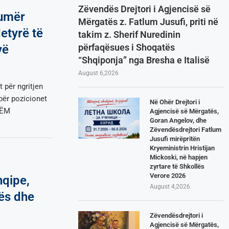
Zëvendës Drejtori i Agjencisë së
numër
Mërgatës z. Fatlum Jusufi, priti në
etyrë të
takim z. Sherif Nuredinin
përfaqësues i Shoqatës
vë
“Shqiponja” nga Bresha e Italisë
August 6,2026
 për ngritjen
për pozicionet
Në Ohër Drejtori i
HËM
Agjencisë së Mërgatës,
Goran Angelov, dhe
Zëvendësdrejtori Fatlum
Jusufi mirëpritën
Kryeministrin Hristijan
Mickoski, në hapjen
zyrtare të Shkollës
Verore 2026
hqipe,
August 4,2026
hës dhe
Zëvendësdrejtori i
Agjencisë së Mërgatës,