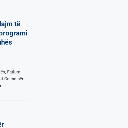
lajm të
 programi
uhës
tës, Fatlum
it Online për
r …
ër