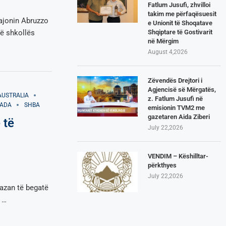
Fatlum Jusufi, zhvilloi
takim me përfaqësuesit
ajonin Abruzzo
e Unionit të Shoqatave
Shqiptare të Gostivarit
së shkollës
në Mërgim
August 4,2026
Zëvendës Drejtori i
Agjencisë së Mërgatës,
AUSTRALIA
z. Fatlum Jusufi në
ADA
SHBA
emisionin TVM2 me
gazetaren Aida Ziberi
 të
July 22,2026
VENDIM – Këshilltar-
përkthyes
July 22,2026
azan të begatë
 …