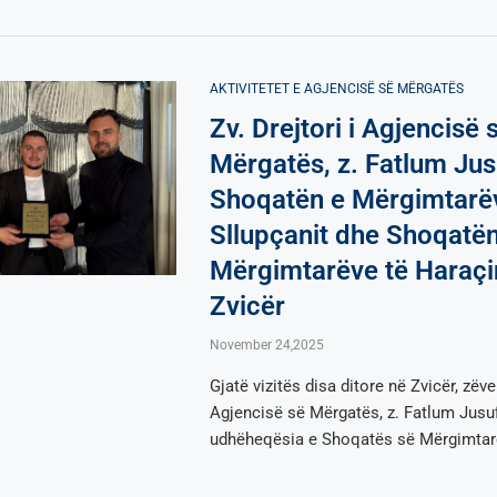
AKTIVITETET E AGJENCISË SË МËRGATËS
Zv. Drejtori i Agjencisë 
Mërgatës, z. Fatlum Jus
Shoqatën e Mërgimtarë
Sllupçanit dhe Shoqatën
Mërgimtarëve të Haraçi
Zvicër
November 24,2025
Gjatë vizitës disa ditore në Zvicër, zëve
Agjencisë së Mërgatës, z. Fatlum Jusufi
udhëheqësia e Shoqatës së Mërgimtar