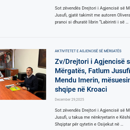
Sot zëvendës Drejtori i Agjencisë së M
Jusufi, gjatë takimit me autoren Olive
pranoi si dhuratë librin “Labirinti i së …
AKTIVITETET E AGJENCISË SË МËRGATËS
Zv/Drejtori i Agjencisë 
Mërgatës, Fatlum Jusufi
Mendu Imerin, mësuesin
shqipe në Kroaci
December 29,2025
Sot zëvendës Drejtori i Agjencisë së M
Jusufi, u takua me nënkryetarin e Kësh
Shqiptar për qytetin e Osijekut në …