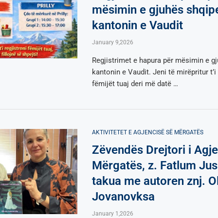
mësimin e gjuhës shqip
kantonin e Vaudit
January 9,2026
Regjistrimet e hapura për mësimin e g
kantonin e Vaudit. Jeni të mirëpritur t’i 
fëmijët tuaj deri më datë …
AKTIVITETET E AGJENCISË SË МËRGATËS
Zëvendës Drejtori i Agj
Mërgatës, z. Fatlum Jus
takua me autoren znj. O
Jovanovksa
January 1,2026