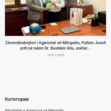
Zëvendësdrejtori i Agjencisë së Mërgatës, Fatlum Jusufi
priti në takim Dr. Bashkim Aliu, anëtar...
June 2,2026
Категории
Aktivitetet e Agjencisë së Мërgatës