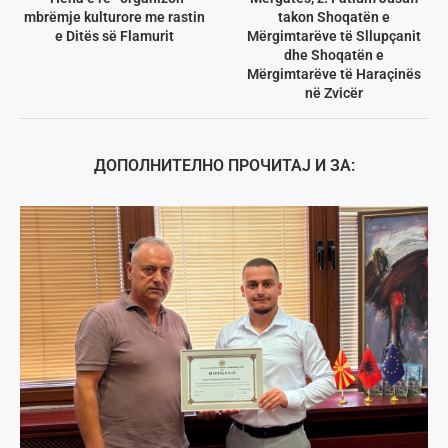
mbrëmje kulturore me rastin
takon Shoqatën e
e Ditës së Flamurit
Mërgimtarëve të Sllupçanit
dhe Shoqatën e
Mërgimtarëve të Haraçinës
në Zvicër
ДОПОЛНИТЕЛНО ПРОЧИТАЈ И ЗА: