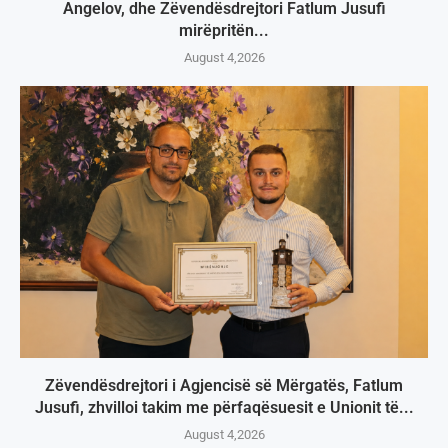
Angelov, dhe Zëvendësdrejtori Fatlum Jusufi
mirëpritën...
August 4,2026
Zëvendësdrejtori i Agjencisë së Mërgatës, Fatlum
Jusufi, zhvilloi takim me përfaqësuesit e Unionit të...
August 4,2026