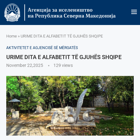
Home
»
URIME DITA E ALFABETIT TË GJUHËS SHQIPE
AKTIVITETET E AGJENCISË SË МËRGATËS
URIME DITA E ALFABETIT TË GJUHËS SHQIPE
November 22,2025
129
views