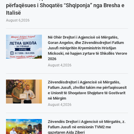
përfaqësues i Shoqatës “Shqiponja” nga Bresha e
Italisë
August 6,2026
Në Ohër Drejtori i Agjencisë së Mërgatës,
Goran Angelov, dhe Zëvendësdrejtori Fatlum
Jusufi mirëpritën Kryeministrin Hristijan
Mickoski, në hapjen zyrtare të Shkollës Verore
2026
August 4,2026
Zëvendësdrejtori i Agjencisë së Mërgatës,
Fatlum Jusufi, zhvilloi takim me përfaqësuesit
e Unionit të Shoqatave Shqiptare të Gostivarit
në Mërgim
August 4,2026
Zëvendës Drejtori i Agjencisë së Mërgatës, z.
Fatlum Jusufi në emisionin TVM2 me
gazetaren Aida Ziberi