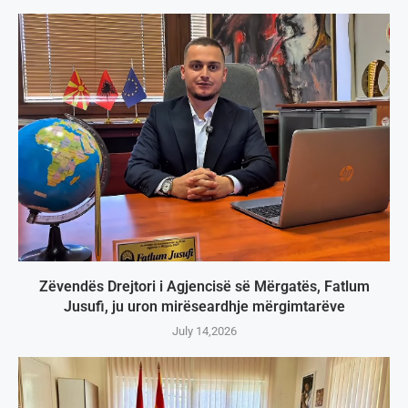
Zëvendës Drejtori i Agjencisë së Mërgatës, Fatlum
Jusufi, ju uron mirëseardhje mërgimtarëve
July 14,2026