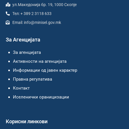
ул.Македонија бр. 19, 1000 Скопје
Тел: + 389 2 3118 633
Email: info@minisel.gov.mk
За Агенцијата
За агенцијата
Активности на агенцијата
Информации од јавен карактер
Правна регулатива
Контакт
Иселенички ораницизации
Корисни линкови