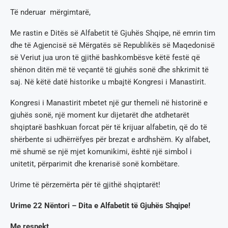
Të nderuar mërgimtarë,
Me rastin e Ditës së Alfabetit të Gjuhës Shqipe, në emrin tim
dhe të Agjencisë së Mërgatës së Republikës së Maqedonisë
së Veriut jua uron të gjithë bashkombësve këtë festë që
shënon ditën më të veçantë të gjuhës sonë dhe shkrimit të
saj. Në këtë datë historike u mbajtë Kongresi i Manastirit.
Kongresi i Manastirit mbetet një gur themeli në historinë e
gjuhës sonë, një moment kur dijetarët dhe atdhetarët
shqiptarë bashkuan forcat për të krijuar alfabetin, që do të
shërbente si udhërrëfyes për brezat e ardhshëm. Ky alfabet,
më shumë se një mjet komunikimi, është një simbol i
unitetit, përparimit dhe krenarisë sonë kombëtare.
Urime të përzemërta për të gjithë shqiptarët!
Urime 22 Nëntori – Dita e Alfabetit të Gjuhës Shqipe!
Me respekt,