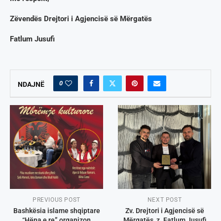
Z
ëvendës Drejtori i Agjencisë së Mërgatës
Fatlum Jusufi
0
NDAJNË
PREVIOUS POST
NEXT POST
Bashkësia islame shqiptare
Zv. Drejtori i Agjencisë së
“Hëna e re” organizon
Mërgatës, z. Fatlum Jusufi