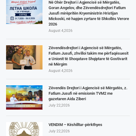
Në Ohër Drejtori i Agjencisë së Mërgatës,
Goran Angelov, dhe Zëvendësdrejtori Fatlum
Jusufi mirëpritën Kryeministrin Hristijan
Mickoski, në hapjen zyrtare të Shkollës Verore
2026
August 4,2026
Zëvendësdrejtori i Agjencisë së Mërgatës,
Fatlum Jusufi, zhvilloi takim me përfaqësuesit
e Unionit të Shoqatave Shqiptare të Gostivarit
në Mërgim
August 4,2026
Zëvendës Drejtori i Agjencisë së Mërgatës, z.
Fatlum Jusufi në emisionin TVM2 me
gazetaren Aida Ziberi
July 22,2026
VENDIM – Këshilltar-përkthyes
July 22,2026