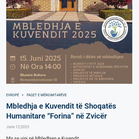
EVROPË
FAQET E MËRGIMTARËVE
Mbledhja e Kuvendit të Shoqatës
Humanitare “Forina” në Zvicër
June 12,2025
Mir se vini në Mbledhjen e Kuvendit.