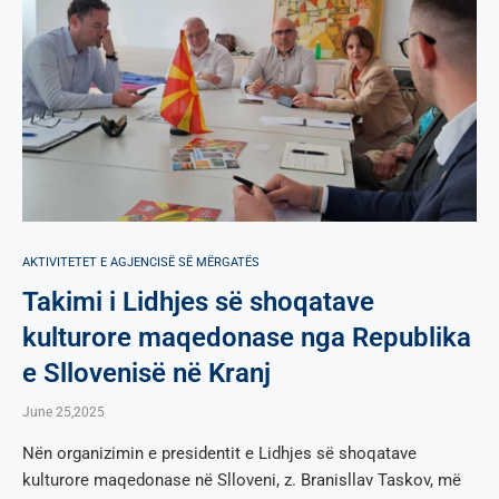
AKTIVITETET E AGJENCISË SË МËRGATËS
Takimi i Lidhjes së shoqatave
kulturore maqedonase nga Republika
e Sllovenisë në Kranj
June 25,2025
Nën organizimin e presidentit e Lidhjes së shoqatave
kulturore maqedonase në Slloveni, z. Branisllav Taskov, më