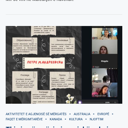
AKTIVITETET E AGJENCISË SË МËRGATËS
AUSTRALIA
EVROPË
FAQET E MËRGIMTARËVE
KANADA
KULTURA
NJOFTIM