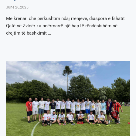
June 26,2025
Me krenari dhe përkushtim ndaj rrënjëve, diaspora e fshatit
Qafë në Zvicër ka ndërmarrë një hap të rëndësishëm në
drejtim të bashkimit …