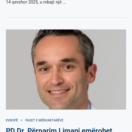
14 qershor 2025, u mbajt një …
EVROPË
FAQET E MËRGIMTARËVE
PD Dr. Përparim Limani emërohet