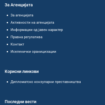
За Агенцијата
За агенцијата
Активности на агенцијата
Информации од јавен карактер
Правна регулатива
Контакт
Иселенички ораницизации
Корисни линкови
Дипломатско конзуларни преставништва
Последни вести