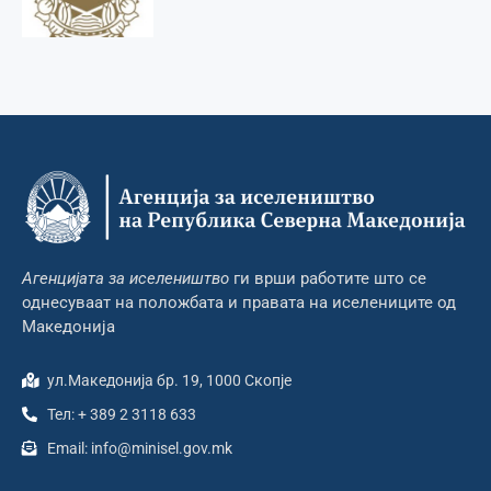
Агенцијата за иселеништво
ги врши работите што се
однесуваат на положбата и правата на иселениците од
Македонија
ул.Македонија бр. 19, 1000 Скопје
Тел: + 389 2 3118 633
Email: info@minisel.gov.mk