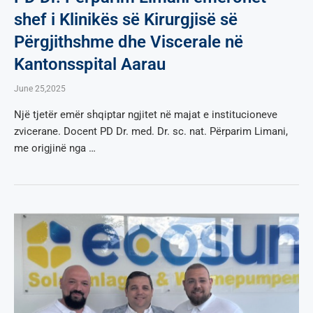
shef i Klinikës së Kirurgjisë së
Përgjithshme dhe Viscerale në
Kantonsspital Aarau
June 25,2025
Një tjetër emër shqiptar ngjitet në majat e institucioneve
zvicerane. Docent PD Dr. med. Dr. sc. nat. Përparim Limani,
me origjinë nga …