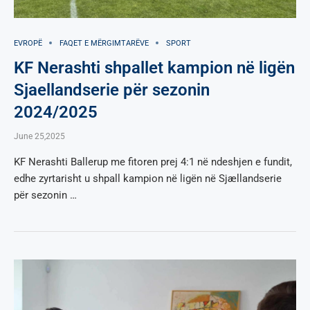
EVROPË
FAQET E MËRGIMTARËVE
SPORT
KF Nerashti shpallet kampion në ligën
Sjaellandserie për sezonin
2024/2025
June 25,2025
KF Nerashti Ballerup me fitoren prej 4:1 në ndeshjen e fundit,
edhe zyrtarisht u shpall kampion në ligën në Sjællandserie
për sezonin …