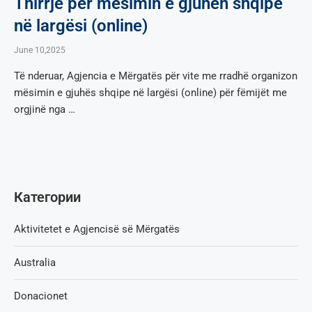
Thirrje për mësimin e gjuhën shqipe
në largësi (online)
June 10,2025
Të nderuar, Agjencia e Mërgatës për vite me rradhë organizon
mësimin e gjuhës shqipe në largësi (online) për fëmijët me
orgjinë nga …
Категории
Aktivitetet e Agjencisë së Мërgatës
Australia
Donacionet