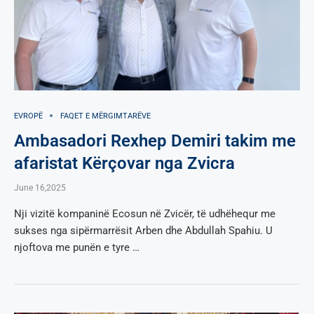
EVROPË
FAQET E MËRGIMTARËVE
Ambasadori Rexhep Demiri takim me
afaristat Kërçovar nga Zvicra
June 16,2025
Nji vizitë kompaninë Ecosun në Zvicër, të udhëhequr me
sukses nga sipërmarrësit Arben dhe Abdullah Spahiu. U
njoftova me punën e tyre …