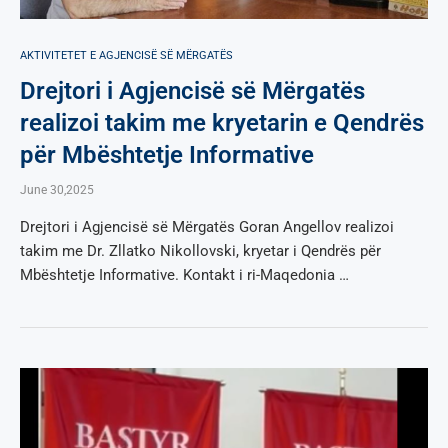
AKTIVITETET E AGJENCISË SË МËRGATËS
Drejtori i Agjencisë së Mërgatës
realizoi takim me kryetarin e Qendrës
për Mbështetje Informative
June 30,2025
Drejtori i Agjencisë së Mërgatës Goran Angellov realizoi
takim me Dr. Zllatko Nikollovski, kryetar i Qendrës për
Mbështetje Informative. Kontakt i ri-Maqedonia …