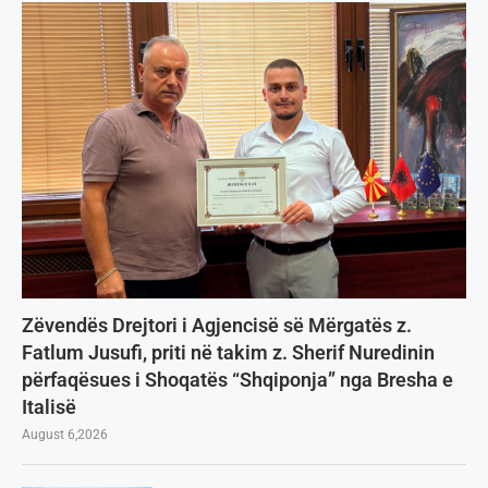
Zëvendës Drejtori i Agjencisë së Mërgatës z.
Fatlum Jusufi, priti në takim z. Sherif Nuredinin
përfaqësues i Shoqatës “Shqiponja” nga Bresha e
Italisë
August 6,2026