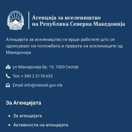
Агенцијата за иселеништво
ги врши работите што се
однесуваат на положбата и правата на иселениците од
Македонија
ул.Македонија бр. 19, 1000 Скопје
Тел: + 389 2 3118 633
Email: info@minisel.gov.mk
За Агенцијата
За агенцијата
Активности на агенцијата