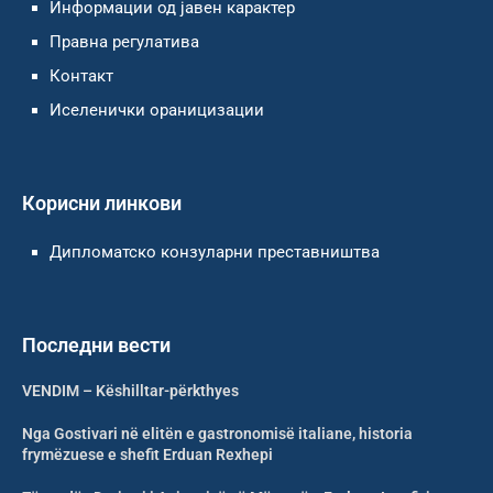
Информации од јавен карактер
Правна регулатива
Контакт
Иселенички ораницизации
Корисни линкови
Дипломатско конзуларни преставништва
Последни вести
VENDIM – Këshilltar-përkthyes
Nga Gostivari në elitën e gastronomisë italiane, historia
frymëzuese e shefit Erduan Rexhepi