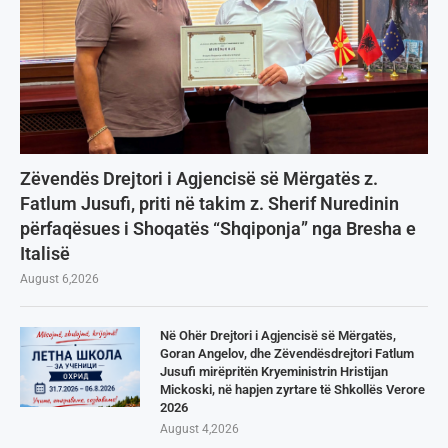
Zëvendës Drejtori i Agjencisë së Mërgatës z.
Fatlum Jusufi, priti në takim z. Sherif Nuredinin
përfaqësues i Shoqatës “Shqiponja” nga Bresha e
Italisë
August 6,2026
Në Ohër Drejtori i Agjencisë së Mërgatës,
Goran Angelov, dhe Zëvendësdrejtori Fatlum
Jusufi mirëpritën Kryeministrin Hristijan
Mickoski, në hapjen zyrtare të Shkollës Verore
2026
August 4,2026