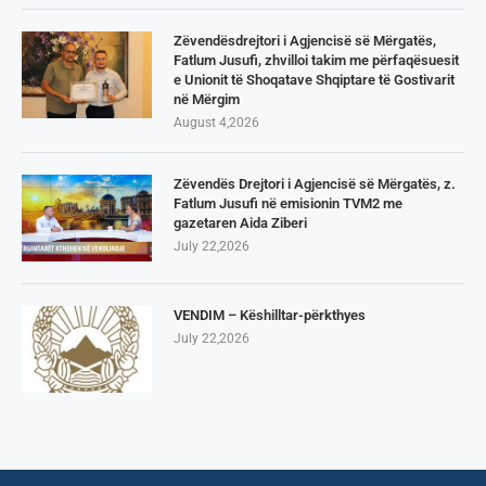
Zëvendësdrejtori i Agjencisë së Mërgatës,
Fatlum Jusufi, zhvilloi takim me përfaqësuesit
e Unionit të Shoqatave Shqiptare të Gostivarit
në Mërgim
August 4,2026
Zëvendës Drejtori i Agjencisë së Mërgatës, z.
Fatlum Jusufi në emisionin TVM2 me
gazetaren Aida Ziberi
July 22,2026
VENDIM – Këshilltar-përkthyes
July 22,2026