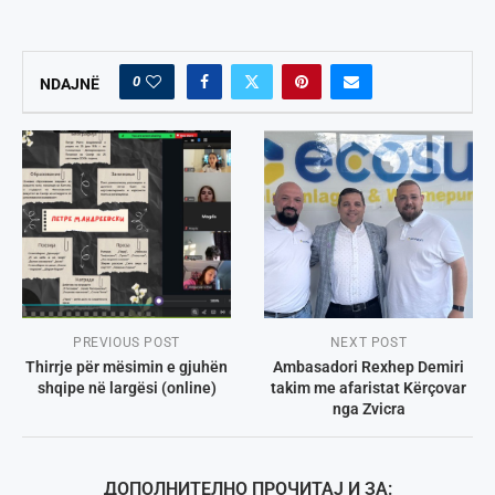
0
NDAJNË
PREVIOUS POST
NEXT POST
Thirrje për mësimin e gjuhën
Ambasadori Rexhep Demiri
shqipe në largësi (online)
takim me afaristat Kërçovar
nga Zvicra
ДОПОЛНИТЕЛНО ПРОЧИТАЈ И ЗА: