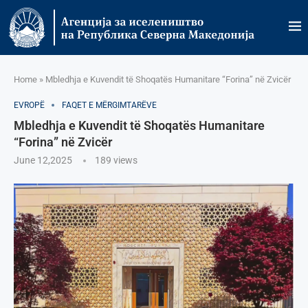
Home
»
Mbledhja e Kuvendit të Shoqatës Humanitare “Forina” në Zvicër
EVROPË
FAQET E MËRGIMTARËVE
Mbledhja e Kuvendit të Shoqatës Humanitare
“Forina” në Zvicër
June 12,2025
189
views