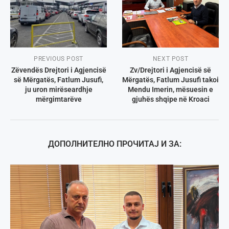
PREVIOUS POST
NEXT POST
Zëvendës Drejtori i Agjencisë
Zv/Drejtori i Agjencisë së
së Mërgatës, Fatlum Jusufi,
Mërgatës, Fatlum Jusufi takoi
ju uron mirëseardhje
Mendu Imerin, mësuesin e
mërgimtarëve
gjuhës shqipe në Kroaci
ДОПОЛНИТЕЛНО ПРОЧИТАЈ И ЗА: