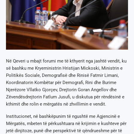
Në Qeveri u mbajt forumi me të kthyerit nga jashtë vendit, ku
së bashku me Kryeministrin Hristijan Mickoski, Ministrin e
Politikës Sociale, Demografisë dhe Rinisë Fatmir Limani,
Koordinatorin Kombëtar për Demografi, Rini dhe Burime
Njerëzore Vllatko Gjorçev, Drejtorin Goran Angellov dhe
Zëvendësdrejtorin Fatlum Jusufi, u diskutua për rëndësinë e
kthimit dhe rolin e mërgatës në zhvillimin e vendit.
Institucionet, në bashkëpunim të ngushtë me Agjencinë e
Mërgatës, mbeten të përkushtuara në krijimin e kushteve për
jetë dinjitoze, punë dhe perspektivë të qëndrueshme për të