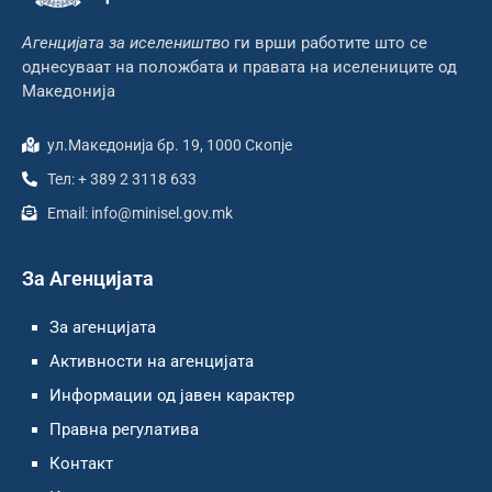
Агенцијата за иселеништво
ги врши работите што се
однесуваат на положбата и правата на иселениците од
Македонија
ул.Македонија бр. 19, 1000 Скопје
Тел: + 389 2 3118 633
Email: info@minisel.gov.mk
За Агенцијата
За агенцијата
Активности на агенцијата
Информации од јавен карактер
Правна регулатива
Контакт