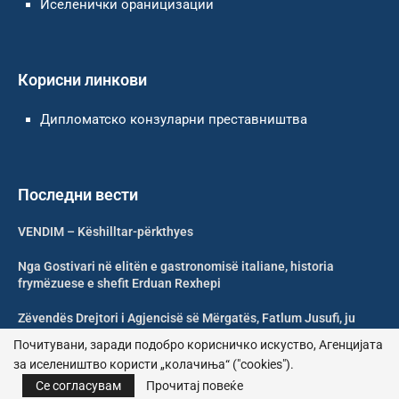
Иселенички ораницизации
Корисни линкови
Дипломатско конзуларни преставништва
Последни вести
VENDIM – Këshilltar-përkthyes
Nga Gostivari në elitën e gastronomisë italiane, historia
frymëzuese e shefit Erduan Rexhepi
Zëvendës Drejtori i Agjencisë së Mërgatës, Fatlum Jusufi, ju
uron mirëseardhje mërgimtarëve
Почитувани, заради подобро корисничко искуство, Агенцијата
за иселеништво користи „колачиња“ ("cookies").
Shoqata Humanitare Tuhini Feston 10 Vjetorin e Themelimit
Се согласувам
Прочитај повеќе