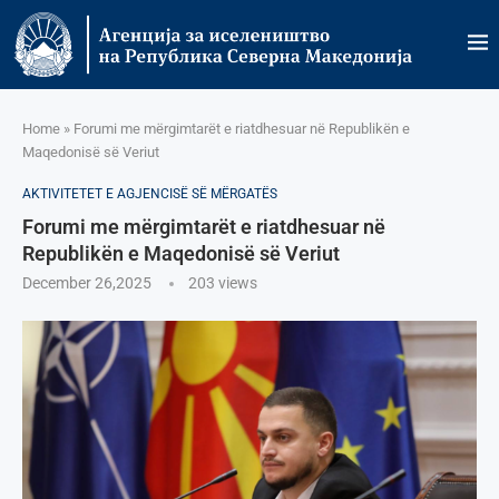
Home
»
Forumi me mërgimtarët e riatdhesuar në Republikën e
Maqedonisë së Veriut
AKTIVITETET E AGJENCISË SË МËRGATËS
Forumi me mërgimtarët e riatdhesuar në
Republikën e Maqedonisë së Veriut
December 26,2025
203
views