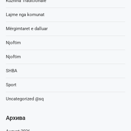
Kuzhina Tradicionale
Lajme nga komunat
Mërgimtaret e dalluar
Njoftim
Njoftim
SHBA
Sport
Uncategorized @sq
Архива