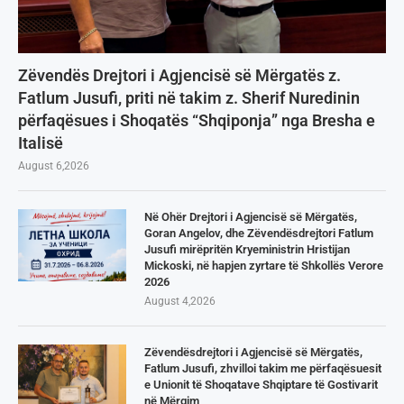
Zëvendës Drejtori i Agjencisë së Mërgatës z.
Fatlum Jusufi, priti në takim z. Sherif Nuredinin
përfaqësues i Shoqatës “Shqiponja” nga Bresha e
Italisë
August 6,2026
Në Ohër Drejtori i Agjencisë së Mërgatës,
Goran Angelov, dhe Zëvendësdrejtori Fatlum
Jusufi mirëpritën Kryeministrin Hristijan
Mickoski, në hapjen zyrtare të Shkollës Verore
2026
August 4,2026
Zëvendësdrejtori i Agjencisë së Mërgatës,
Fatlum Jusufi, zhvilloi takim me përfaqësuesit
e Unionit të Shoqatave Shqiptare të Gostivarit
në Mërgim