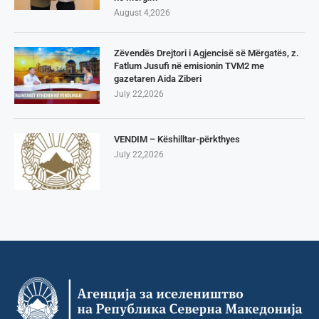
August 4,2026
Zëvendës Drejtori i Agjencisë së Mërgatës, z.
Fatlum Jusufi në emisionin TVM2 me
gazetaren Aida Ziberi
July 22,2026
VENDIM – Këshilltar-përkthyes
July 22,2026