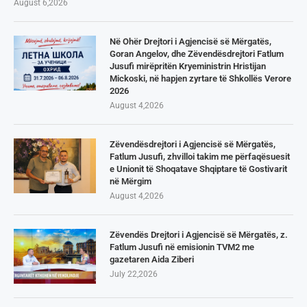
August 6,2026
Në Ohër Drejtori i Agjencisë së Mërgatës,
Goran Angelov, dhe Zëvendësdrejtori Fatlum
Jusufi mirëpritën Kryeministrin Hristijan
Mickoski, në hapjen zyrtare të Shkollës Verore
2026
August 4,2026
Zëvendësdrejtori i Agjencisë së Mërgatës,
Fatlum Jusufi, zhvilloi takim me përfaqësuesit
e Unionit të Shoqatave Shqiptare të Gostivarit
në Mërgim
August 4,2026
Zëvendës Drejtori i Agjencisë së Mërgatës, z.
Fatlum Jusufi në emisionin TVM2 me
gazetaren Aida Ziberi
July 22,2026