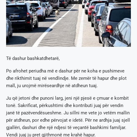
Të dashur bashkatdhetarë,
Po afrohet periudha më e dashur për ne koha e pushimeve
dhe rikthimit tuaj në vendlindje. Me zemër të hapur dhe plot
mall, ju urojmë mirëseardhje në atdheun tuaj.
Ju që jetoni dhe punoni larg, jeni një pjesë e çmuar e kombit
tonë. Sakrificat, përkushtimi dhe kontributi juaj për vendin
janë të pazëvendësueshme. Ju sillni me vete jo vetëm mallin
për atdheun, por edhe përvojat e idetë. Për ne ardhja juaj sjell
gjallëri, dashuri dhe një ndjesi të veçantë bashkimi familjar.
Vendi juaj ju pret gjithmonë me krahë hapur.