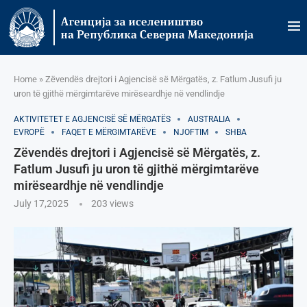
Home
»
Zëvendës drejtori i Agjencisë së Mërgatës, z. Fatlum Jusufi ju
uron të gjithë mërgimtarëve mirëseardhje në vendlindje
AKTIVITETET E AGJENCISË SË МËRGATËS
AUSTRALIA
EVROPË
FAQET E MËRGIMTARËVE
NJOFTIM
SHBA
Zëvendës drejtori i Agjencisë së Mërgatës, z.
Fatlum Jusufi ju uron të gjithë mërgimtarëve
mirëseardhje në vendlindje
July 17,2025
203
views