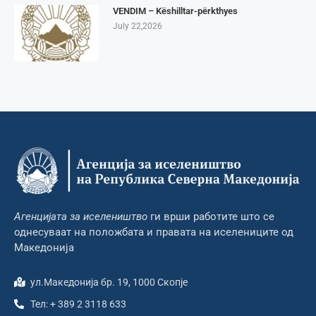
VENDIM – Këshilltar-përkthyes
July 22,2026
Агенцијата за иселеништво
ги врши работите што се
однесуваат на положбата и правата на иселениците од
Македонија
ул.Македонија бр. 19, 1000 Скопје
Тел: + 389 2 3118 633