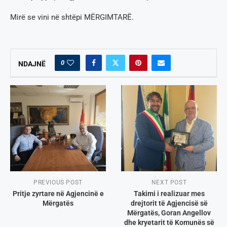
Mirë se vini në shtëpi MËRGIMTARË.
0
NDAJNË
PREVIOUS POST
NEXT POST
Pritje zyrtare në Agjencinë e
Takimi i realizuar mes
Mërgatës
drejtorit të Agjencisë së
Mërgatës, Goran Angellov
dhe kryetarit të Komunës së