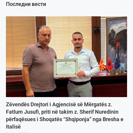
Последни вести
Zëvendës Drejtori i Agjencisë së Mërgatës z.
Fatlum Jusufi, priti në takim z. Sherif Nuredinin
përfaqësues i Shoqatës “Shqiponja” nga Bresha e
Italisë