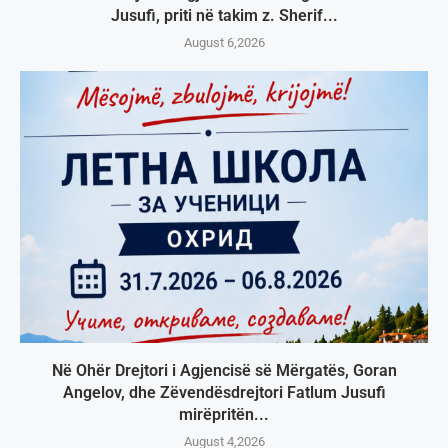
Jusufi, priti në takim z. Sherif...
August 6,2026
Në Ohër Drejtori i Agjencisë së Mërgatës, Goran
Angelov, dhe Zëvendësdrejtori Fatlum Jusufi
mirëpritën...
August 4,2026