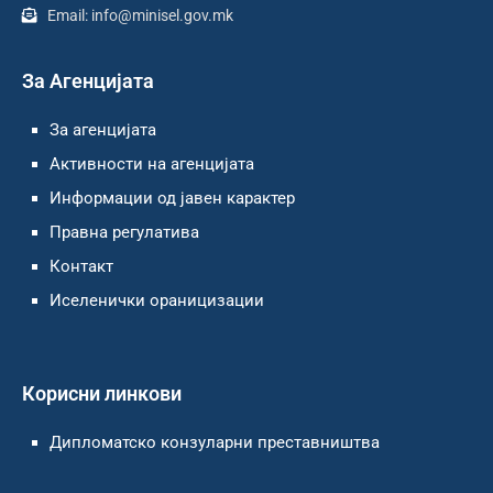
Email: info@minisel.gov.mk
За Агенцијата
За агенцијата
Активности на агенцијата
Информации од јавен карактер
Правна регулатива
Контакт
Иселенички ораницизации
Корисни линкови
Дипломатско конзуларни преставништва