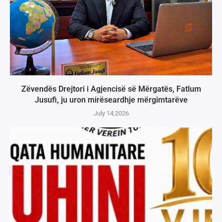
Zëvendës Drejtori i Agjencisë së Mërgatës, Fatlum
Jusufi, ju uron mirëseardhje mërgimtarëve
July 14,2026