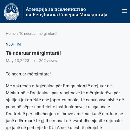
Home
»
Të nderuar mërgimtarë!
NJOFTIM
Të nderuar mërgimtarë!
May 10,2023
262
views
Të nderuar mërgimtarë!
Me shkresën e Agjencisë për Emigracion të drejtuar në
Ministrinë e Drejtësisë, pas reagimeve të mërgimtarëve për
sjelljen jokorrekte dhe joprofesionalet të nëpunsave civile që
punojnë nëpër sportelet e institucioneve, ku nga ana e
Drejtorisë për udhëheqjen e librave amë, na kanë njoftuar se
janë ndërrmarë të gjithë masat në zyrat dhe njësitë rajonale
që janë në përbërje të DULA-së, ku është përcjellë