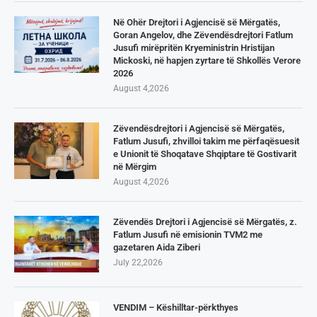
Në Ohër Drejtori i Agjencisë së Mërgatës,
Goran Angelov, dhe Zëvendësdrejtori Fatlum
Jusufi mirëpritën Kryeministrin Hristijan
Mickoski, në hapjen zyrtare të Shkollës Verore
2026
August 4,2026
Zëvendësdrejtori i Agjencisë së Mërgatës,
Fatlum Jusufi, zhvilloi takim me përfaqësuesit
e Unionit të Shoqatave Shqiptare të Gostivarit
në Mërgim
August 4,2026
Zëvendës Drejtori i Agjencisë së Mërgatës, z.
Fatlum Jusufi në emisionin TVM2 me
gazetaren Aida Ziberi
July 22,2026
VENDIM – Këshilltar-përkthyes