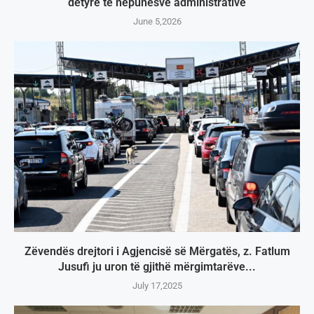
detyrë të nëpunësve administrativë
June 5,2026
Zëvendës drejtori i Agjencisë së Mërgatës, z. Fatlum
Jusufi ju uron të gjithë mërgimtarëve...
July 17,2025