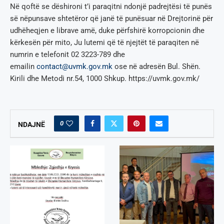
Në qoftë se dëshironi t
’i
paraqitni ndonjë padrejtësi të punës
së nëpunsave shtetëror që janë të punësuar në Drejtorinë për
udhëheqjen e librave amë, duke përfshirë korropcionin dhe
kërkesën për mito, Ju lutemi që të njejtët të paraqiten në
numrin e telefonit 02 3223-789 dhe
emailin
contact@uvmk.gov.mk
ose në adresën Bul. Shën.
Kirili dhe Metodi nr.54, 1000 Shkup. https://uvmk.gov.mk/
0
NDAJNË