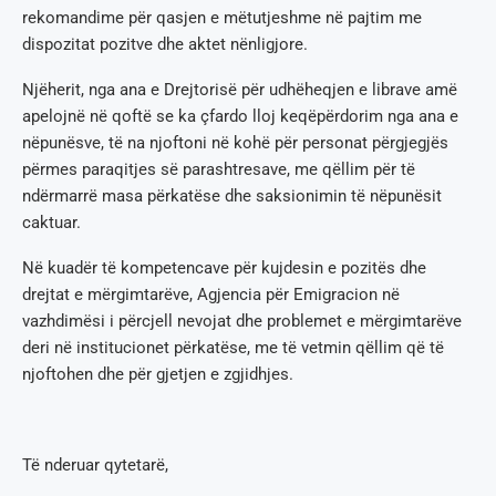
rekomandime për qasjen e mëtutjeshme në pajtim me
dispozitat pozitve dhe aktet nënligjore.
Njëherit, nga ana e Drejtorisë për udhëheqjen e librave amë
apelojnë në qoftë se ka çfardo lloj keqëpërdorim nga ana e
nëpunësve, të na njoftoni në kohë për personat përgjegjës
përmes paraqitjes së parashtresave, me qëllim për të
ndërmarrë masa përkatëse dhe saksionimin të nëpunësit
caktuar.
Në kuadër të kompetencave për kujdesin e pozitës dhe
drejtat e mërgimtarëve, Agjencia për Emigracion në
vazhdimësi i përcjell nevojat dhe problemet e mërgimtarëve
deri në institucionet përkatëse, me të vetmin qëllim që të
njoftohen dhe për gjetjen e zgjidhjes.
Të nderuar qytetarë,