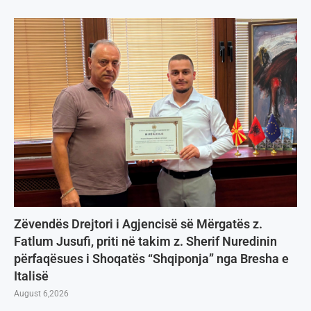
Zëvendës Drejtori i Agjencisë së Mërgatës z.
Fatlum Jusufi, priti në takim z. Sherif Nuredinin
përfaqësues i Shoqatës “Shqiponja” nga Bresha e
Italisë
August 6,2026