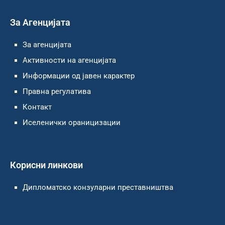
За Агенцијата
За агенцијата
Активности на агенцијата
Информации од јавен карактер
Правна регулатива
Контакт
Иселенички ораницизации
Корисни линкови
Дипломатско конзуларни преставништва