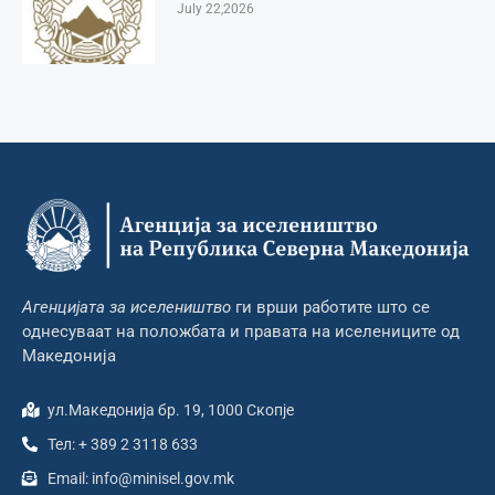
July 22,2026
Агенцијата за иселеништво
ги врши работите што се
однесуваат на положбата и правата на иселениците од
Македонија
ул.Македонија бр. 19, 1000 Скопје
Тел: + 389 2 3118 633
Email: info@minisel.gov.mk