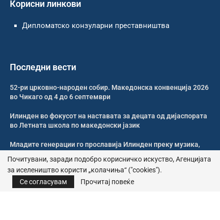
Корисни линкови
Дипломатско конзуларни преставништва
Последни вести
52-ри црковно-народен собир. Македонска конвенција 2026
во Чикаго од 4 до 6 септември
Илинден во фокусот на наставата за децата од дијаспората
во Летната школа по македонски јазик
Младите генерации го прославија Илинден преку музика,
оро и македонската традиција
Почитувани, заради подобро корисничко искуство, Агенцијата
за иселеништво користи „колачиња“ ("cookies").
Свечено и молитвено одбележан Илинден во Џилонг
Се согласувам
Прочитај повеќе
© 2026 – Сите права се задржани | Агенција за иселеништво
Почитика за приватност
|
Политика за колачиња