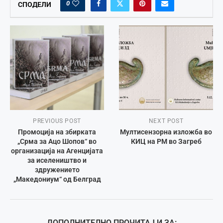
0
СПОДЕЛИ
PREVIOUS POST
NEXT POST
Промоција на збирката
Мултисензорна изложба во
„Срма за Ацо Шопов“ во
КИЦ на РМ во Загреб
организација на Агенцијата
за иселеништво и
здружението
„Македониум“ од Белград
ДОПОЛНИТЕЛНО ПРОЧИТАЈ И ЗА: