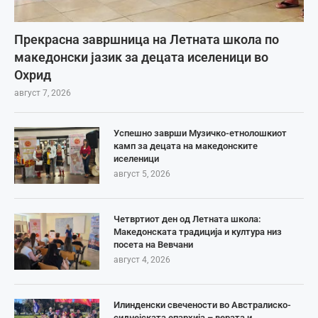
Прекрасна завршница на Летната школа по
македонски јазик за децата иселеници во
Охрид
август 7, 2026
Успешно заврши Музичко-етнолошкиот
камп за децата на македонските
иселеници
август 5, 2026
Четвртиот ден од Летната школа:
Македонската традиција и култура низ
посета на Вевчани
август 4, 2026
Илинденски свечености во Австралиско-
сиднејската епархија – верата и