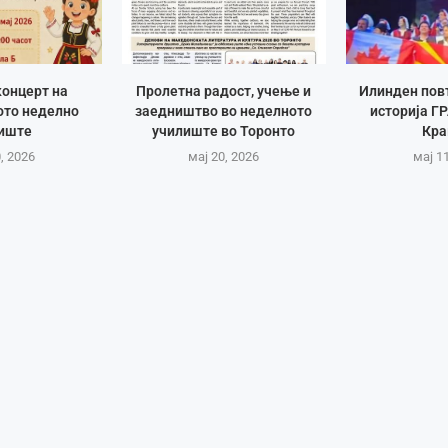
онцерт на
Пролетна радост, учење и
Илинден пов
то неделно
заедништво во неделното
историја Г
иште
училиште во Торонто
Кра
, 2026
мај 20, 2026
мај 1