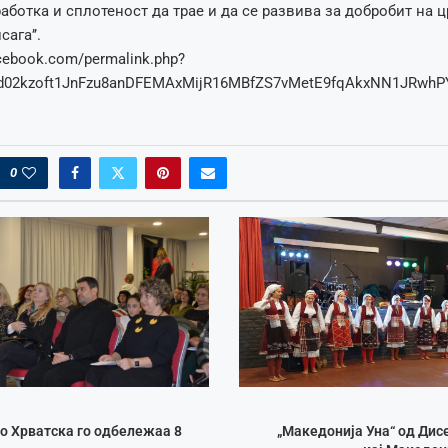
аботка и сплотеност да трае и да се развива за добробит на ц
ага’’.
acebook.com/permalink.php?
fbid02kzoft1JnFzu8anDFEMAxMijR16MBfZS7vMetE9fqAkxNN1JRwh
0
о Хрватска го одбележаа 8
„Македонија Уна“ од Дис