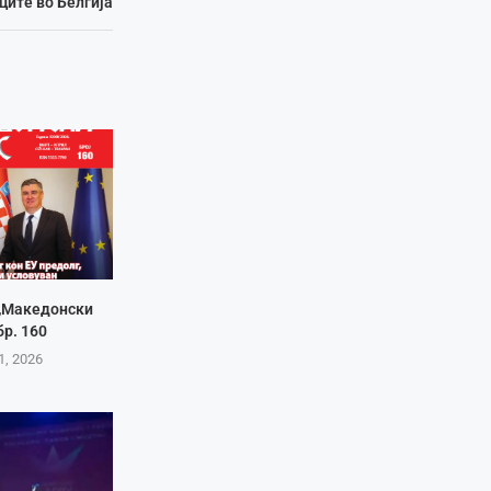
ците во Белгија
 „Македонски
бр. 160
1, 2026