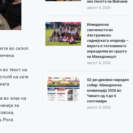
низ посета на Вевчани
август 4, 2026
Илинденски
свечености во
Австралиско-
сиднејската епархија –
верата и татковината
боти во склоп
неразделни во срцето
вечена
на Македонецот
август 4, 2026
 во текот на
столб на сите
52-ри црковно-народен
ската
собир. Македонска
конвенција 2026 во
Чикаго од 4 до 6
а во знак на
септември
нанија за
август 4, 2026
ковска,
, Роса