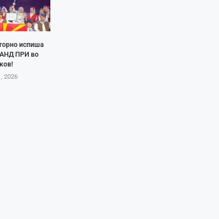
торно испиша
РАНД ПРИ во
ков!
1, 2026