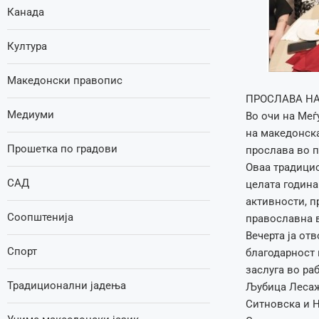
Канада
Култура
Македонски правопис
ПРОСЛАВА НА
Медиуми
Во очи на Меѓ
на македонска
Прошетка по градови
прослава во п
Оваа традицио
САД
целата година
активности, п
Соопштенија
православна в
Вечерта ја от
Спорт
благодарност 
заслуга во ра
Традиционални јадења
Љубица Лесаж,
Ситновска и 