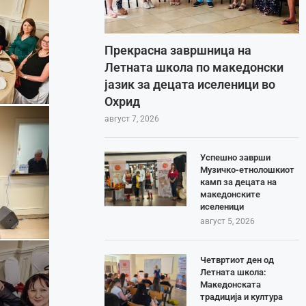
Прекрасна завршница на
Летната школа по македонски
јазик за децата иселеници во
Охрид
август 7, 2026
Успешно заврши
Музичко-етнолошкиот
камп за децата на
македонските
иселеници
август 5, 2026
Четвртиот ден од
Летната школа:
Македонската
традиција и култура