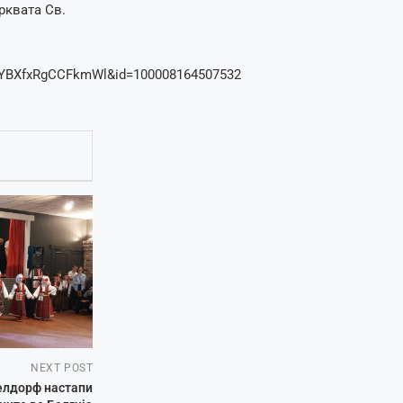
рквата Св.
PYBXfxRgCCFkmWl&id=100008164507532
NEXT POST
елдорф настапи