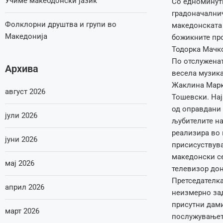
Учиме макеодонски јазик
Со едноминут
градоначалнич
Фолклорни друштва и групи во
македонската 
Македонија
божикните про
Тодорка Мачко
По отслуженат
Архива
весела музика
Жаклина Марко
август 2026
Тошевски. Нај
од оправдани 
јули 2026
љубителите на
реализира во 
јуни 2026
присисуствува
македонски се
мај 2026
телевизор до
Претседателка
април 2026
неизмерно зад
присутни дами,
март 2026
послужувањето