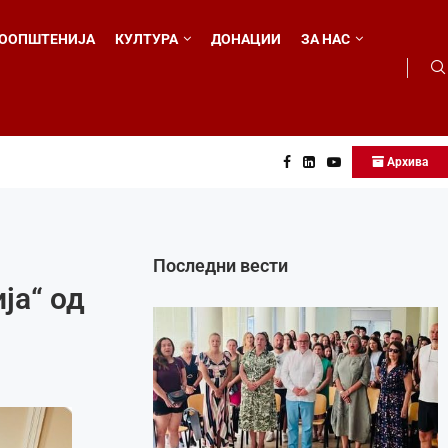
ООПШТЕНИЈА
КУЛТУРА
ДОНАЦИИ
ЗА НАС
Архива
о...
Последни вести
ја“ од