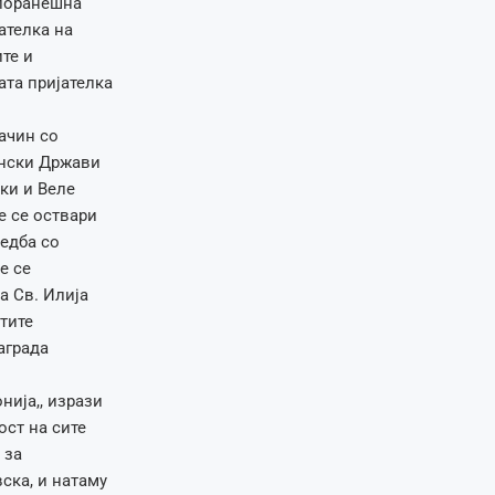
 поранешна
ателка на
те и
ата пријателка
ачин со
ански Држави
ки и Веле
е се оствари
едба со
е се
а Св. Илија
тите
аграда
нија,, изрази
ост на сите
 за
ска, и натаму