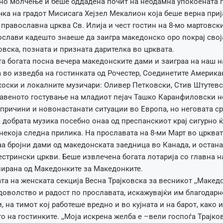
но молчење и беше оддадена почит на неодамна упокоената
ка на градот Мисисага Хејзел Мекалион која беше верна приј
православна црква Св. Илија и чест гостин на 8-мо мартовски
слави кадешто знаеше да заигра македонско оро покрај свој
вска, позната и призната дарителка во црквата.
а богата посна вечера македонските дами и заиграа на наш н
 во изведба на гостинката од Рочестер, Соединетите Америк
ски и локалните музичари: Оливер Петковски, Стив Штутевс
авеното гостување на младиот пејач Ташко Каранфиловски н
причини и новонастанати ситуации во Европа, но неговата ср
 добрата музика посебно онаа од преспанскиот крај сигурно ќ
некоја следна прилика. На прославата на 8-ми Март во цркват
а бројни дами од македонската заедница во Канада, и остана
стрински цркви. Беше извлечена богата лотарија со главна н
нирана од Македонките за Македонките.
та на женската секција Весна Трајковска за весникот ,,Македо
оволство и радост по прославата, искажувајќи им благодарн
 на тимот кој работеше вредно и во кујната и на барот, како и
 на гостинките. ,,Моја искрена желба е –вели госпоѓа Трајков