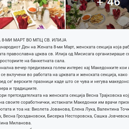
 8-МИ МАРТ ВО МПЦ СВ. ИЛИЈА
ународиот Ден на Жената 8-ми Март, женската секција која ра
та православна црква св. Илија од Мисисага организираше с
росториите на банкетната сала.
нална вечер предизвика голем интерес кај Македонките кои и
 се вклучени во работата на црквата и женската секција, како 
ред се’ верските празници каде што се чува и негува македон
ера и традициите.
вори претседателката на женската секција Весна Трајковска кој
на своите соработнички, истакнати Македонки им врачи приз
ботата и тоа на: Виолета Јованова, Елена Лука, Валентина Точ
 Весна Гроздановски, Бисерка Несторовска, Сашка Јовчевска
Нина Миланова.