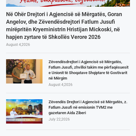
Në Ohër Drejtori i Agjencisë së Mërgatës, Goran
Angelov, dhe Zëvendësdrejtori Fatlum Jusufi
mirëpritën Kryeministrin Hristijan Mickoski, në
hapjen zyrtare të Shkollës Verore 2026
August 4,2026
Zëvendësdrejtori i Agjencisë së Mërgatës,
Fatlum Jusufi, zhvilloi takim me përfaqësuesit
e Unionit të Shoqatave Shqiptare të Gostivarit
në Mërgim
August 4,2026
Zëvendës Drejtori i Agjencisë së Mërgatës, z.
Fatlum Jusufi në emisionin TVM2 me
gazetaren Aida Ziberi
July 22,2026