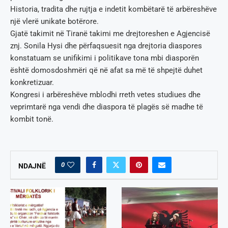
Historia, tradita dhe rujtja e indetit kombëtarë të arbëreshëve
një vlerë unikate botërore.
Gjatë takimit në Tiranë takimi me drejtoreshen e Agjencisë
znj. Sonila Hysi dhe përfaqsuesit nga drejtoria diaspores
konstatuam se unifikimi i politikave tona mbi diasporën
është domosdoshmëri që në afat sa më të shpejtë duhet
konkretizuar.
Kongresi i arbëreshëve mblodhi rreth vetes studiues dhe
veprimtarë nga vendi dhe diaspora të plagës së madhe të
kombit tonë.
0
NDAJNË