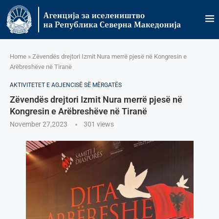
Home
»
Zëvendës drejtori Izmit Nura merrë pjesë në Kongresin e
Arëbreshëve në Tiranë
AKTIVITETET E AGJENCISË SË МËRGATËS
Zëvendës drejtori Izmit Nura merrë pjesë në
Kongresin e Arëbreshëve në Tiranë
November 27,2023
301
views