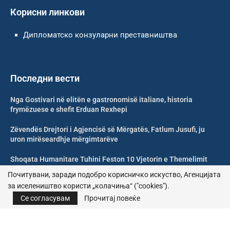
Корисни линкови
Дипломатско конзуларни преставништва
Последни вести
Nga Gostivari në elitën e gastronomisë italiane, historia
frymëzuese e shefit Erduan Rexhepi
Zëvendës Drejtori i Agjencisë së Mërgatës, Fatlum Jusufi, ju
uron mirëseardhje mërgimtarëve
Shoqata Humanitare Tuhini Feston 10 Vjetorin e Themelimit
Почитувани, заради подобро корисничко искуство, Агенцијата
Donacion për spitalet në Maqedoninë e Veriut nga mërgata
за иселеништво користи „колачиња“ ("cookies").
shqiptare e Cyrihut
Се согласувам
Прочитај повеќе
© 2026 – Сите права се задржани | Агенција за иселеништво