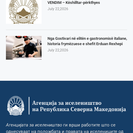
VENDIM – Këshilltar-përkthyes
July 22,2026
Nga Gostivari në elitën e gastronomisë italiane,
historia frymëzuese e shefit Erduan Rexhepi
July 22,2026
Агенцијата за иселеништво
ги врши работите што се
однесуваат на положбата и правата на иселениците од