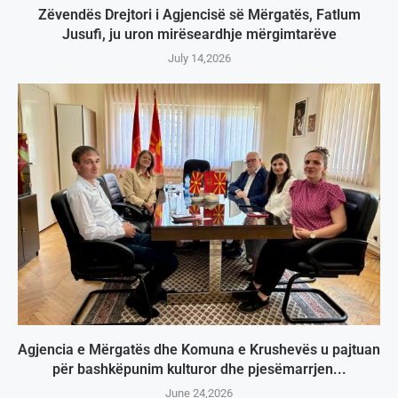
Zëvendës Drejtori i Agjencisë së Mërgatës, Fatlum
Jusufi, ju uron mirëseardhje mërgimtarëve
July 14,2026
Agjencia e Mërgatës dhe Komuna e Krushevës u pajtuan
për bashkëpunim kulturor dhe pjesëmarrjen...
June 24,2026