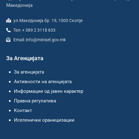
Македонија
ул.Македонија бр. 19, 1000 Скопје
Тел: + 389 2 3118 633
Email: info@minisel.gov.mk
За Агенцијата
За агенцијата
Активности на агенцијата
Информации од јавен карактер
Правна регулатива
Контакт
Иселенички ораницизации