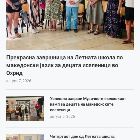
Прекрасна завршница на Летната школа по
македонски јазик за децата иселеници во
Охрид
август 7, 2026
Успешно заврши Музичко-етнолошкиот
камп за децата на македонските
иселеници
август 5, 2026
Четвртиот ден од Летната школа: