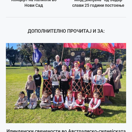
Нови Сад
слави 25 години постоење
ДОПОЛНИТЕЛНО ПРОЧИТАЈ И ЗА:
Илинденски свечености во Австралиско-сиднејската