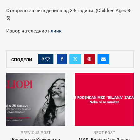
Oтворено за сите дечина од 3-5 години. (Children Ages 3-
5)
Извор на следниот
линк
0
СПОДЕЛИ
PREVIOUS POST
NEXT POST
Концерт на Калиопи во
МКД „Билјана” од Задар