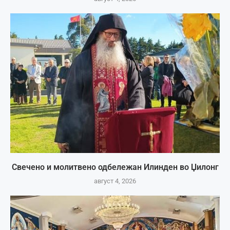
Свечено и молитвено одбележан Илинден во Џилонг
август 4, 2026