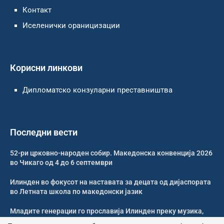
Контакт
Иселенички ораницизации
Корисни линкови
Дипломатско конзуларни преставништва
Последни вести
52-ри црковно-народен собир. Македонска конвенција 2026
во Чикаго од 4 до 6 септември
Илинден во фокусот на наставата за децата од дијаспората
во Летната школа по македонски јазик
Младите генерации го прославија Илинден преку музика,
оро и македонската традиција