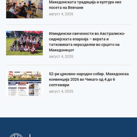
Македонската традиција и култура низ
посета на Вевчани
август 4, 2026
Илинденски свечености во Австралиско-
сиднејската епархија – верата и
татковината неразделни во срцето на
Македонецот
август 4, 2026
52-ри црковно-народен собир. Македонска
конвенција 2026 во Чикаго од 4 до 6
септември
август 4, 2026