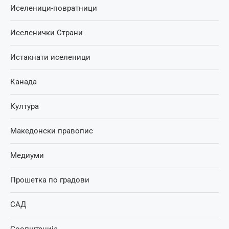
Иселеници-повратници
Иселенички Страни
Истакнати иселеници
Канада
Култура
Македонски правопис
Медиуми
Прошетка по градови
САД