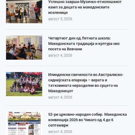
Успешно заврши Музичко-етнолошкиот
камп за децата на македонските
иселеници
август 5, 2026
Четвртиот ден од Летната школа:
Македонската традиција и култура низ
посета на Вевчани
август 4, 2026
Илинденски свечености во Австралиско-
сиднејската епархија – верата и
татковината неразделни во срцето на
Македонецот
август 4, 2026
52-ри црковно-народен собир. Македонска
конвенција 2026 во Чикаго од 4 до 6
септември
август 4, 2026