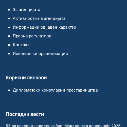
За агенцијата
Активности на агенцијата
Информации од јавен карактер
Правна регулатива
Контакт
Иселенички ораницизации
Корисни линкови
Дипломатско конзуларни преставништва
Последни вести
52-ри црковно-народен собир. Македонска конвенција 2026