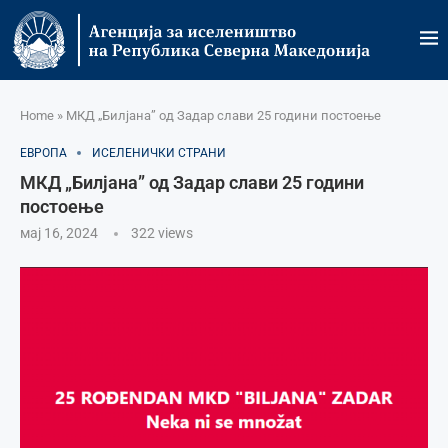
Home
»
МКД „Билјана” од Задар слави 25 години постоење
ЕВРОПА
ИСЕЛЕНИЧКИ СТРАНИ
МКД „Билјана” од Задар слави 25 години
постоење
мај 16, 2024
322
views