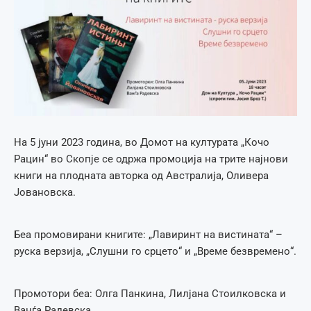
На 5 јуни 2023 година, во Домот на културата „Кочо
Рацин“ во Скопје се одржа промоција на трите најнови
книги на плодната авторка од Австралија, Оливера
Јовановска.
Беа промовирани книгите: „Лавиринт на вистината“ –
руска верзија, „Слушни го срцето“ и „Време безвремено“.
Промотори беа: Олга Панкина, Лилјана Стоилковска и
Ванѓа Радевска.