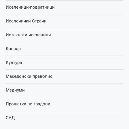
Иселеници-повратници
Иселенички Страни
Истакнати иселеници
Канада
Култура
Македонски правопис
Медиуми
Прошетка по градови
САД