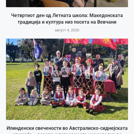
Четвртиот ден од Летната школа: Македонската
традиција и култура низ посета на Вевчани
август 4, 2026
Илинденски свечености во Австралиско-сиднејската