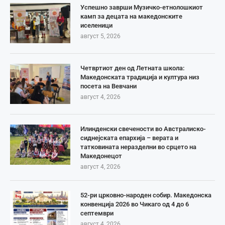
Успешно заврши Музичко-етнолошкиот
камп за децата на македонските
иселеници
август 5, 2026
Четвртиот ден од Летната школа:
Македонската традиција и култура низ
посета на Вевчани
август 4, 2026
Илинденски свечености во Австралиско-
сиднејската епархија – верата и
татковината неразделни во срцето на
Македонецот
август 4, 2026
52-ри црковно-народен собир. Македонска
конвенција 2026 во Чикаго од 4 до 6
септември
август 4, 2026