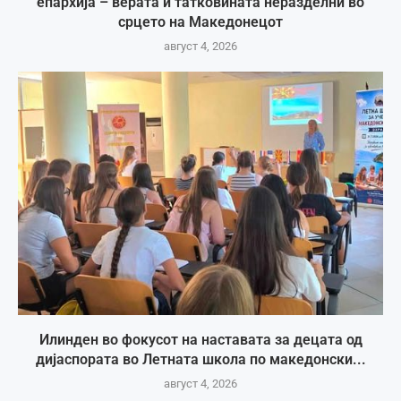
епархија – верата и татковината неразделни во
срцето на Македонецот
август 4, 2026
Илинден во фокусот на наставата за децата од
дијаспората во Летната школа по македонски...
август 4, 2026