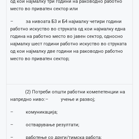
од кои најмалку три години на раководно работно
место во приватен сектор или
– за нивоата Б3 и Б4 најмалку четири години
работно искуство во струката од кои најмалку една
година на работно место во јавен сектор, односно
најмалку шест години работно искуство во струката
од кои најмалку две години на раководно работно
место во приватен сектор;
(2) Потреби општи работни комепетенции на
напредно ниво:– учење и развој;
– комуникација;
– остварување резултати;
– работење со други/тимска работа;