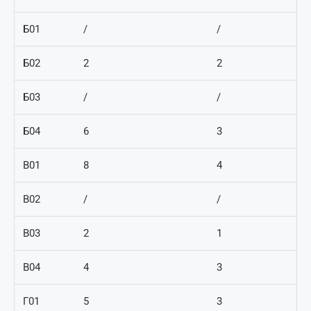
Б01
/
/
Б02
2
2
Б03
/
/
Б04
6
3
В01
8
4
В02
/
/
В03
2
1
В04
4
3
Г01
5
3