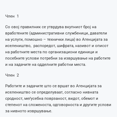
Член 1
Со овој правилник се утврдува вкупниот број на
вработените (административни службеници, даватели
на услуги, помошно – технички лица) во Агенцијата за
иселеништво, распоредот, шифрата, називот и описот
на работните места по организациони единици и
посебните услови потребни за извршување на работите
и на задачите на одделните работни места.
Член 2
Работите и задачите што се вршат во Агенцијата за
иселеништво се определуваат, согласно нивната
сродност, меѓусебна поврзаност, видот, обемот и
степенот на сложеноста, одговорноста и другите услови
за нивното извршување.