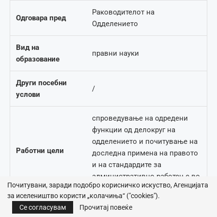
Раководителот на
Одговара пред
Одделението
Вид на
правни науки
образование
Други посебни
/
услови
спроведување на одредени
функции од делокруг на
одделението и почитување на
Работни цели
доследна примена на правото
и на стандардите за
административно работење во
Почитувани, заради подобро корисничко искуство, Агенцијата
рамките на одделението,
за иселеништво користи „колачиња“ ("cookies").
самостојно извршување на
Се согласувам
Прочитај повеќе
сложени работи во