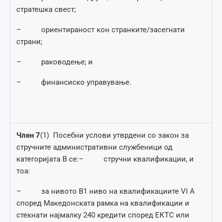
стратешка свест;
– ориентираност кон странките/засегнати
страни;
– раководење; и
– финансиско управување.
Член
7
(1) Посебни услови утврдени со закон за
стручните административни службеници од
категоријата В се:– стручни квалификации, и
тоа:
– за нивото В1 ниво на квалификациите VI А
според Македонската рамка на квалификации и
стекнати најмалку 240 кредити според ЕКТС или