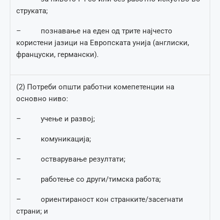
струката;
– познавање на еден од трите најчесто
користени јазици на Европската унија (англиски,
француски, германски).
(2) Потреби општи работни комепетенции на
основно ниво:
– учење и развој;
– комуникација;
– остварување резултати;
– работење со други/тимска работа;
– ориентираност кон странките/засегнати
страни; и