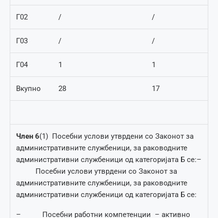
Г02
/
/
Г03
/
/
Г04
1
1
Вкупно
28
17
Член
6
(1) Посебни услови утврдени со Законот за
административните службеници, за раководните
административни службеници од категоријата Б се:–
Посебни услови утврдени со Законот за
административните службеници, за раководните
административни службеници од категоријата Б се:
– Посебни работни компетенции – активно