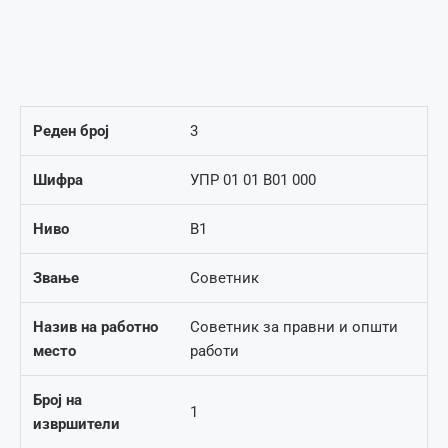
Реден број
3
Шифра
УПР 01 01 В01 000
Ниво
В1
Звање
Советник
Назив на работно
Советник за правни и општи
место
работи
Број на
1
извршители