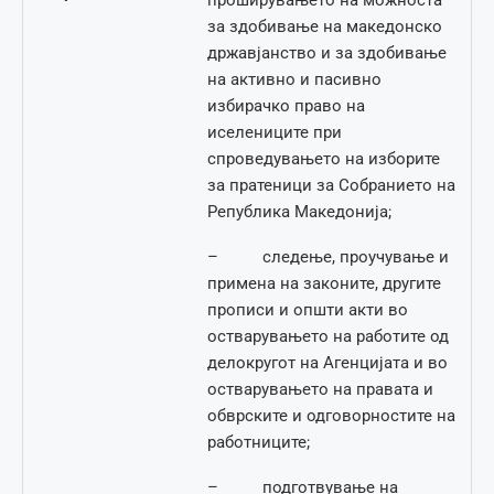
проширувањето на можноста
за здобивање на македонско
државјанство и за здобивање
на активно и пасивно
избирачко право на
иселениците при
спроведувањето на изборите
за пратеници за Собранието на
Република Македонија;
– следење, проучување и
примена на законите, другите
прописи и општи акти во
остварувањето на работите од
делокругот на Агенцијата и во
остварувањето на правата и
обврските и одговорностите на
работниците;
– подготвување на