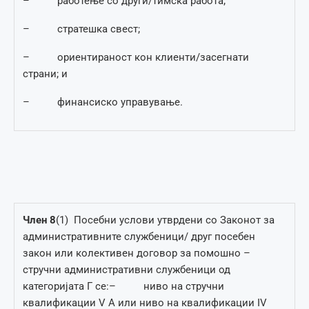
– работење со други/тимска работа;
– стратешка свест;
– ориентираност кон клиенти/засегнати
страни; и
– финансиско управување.
Член
8
(1) Посебни услови утврдени со Законот за
административните службеници/ друг посебен
закон или колективен договор за помошно –
стручни административни службеници од
категоријата Г се:– ниво на стручни
квалификации V А или ниво на квалификации IV