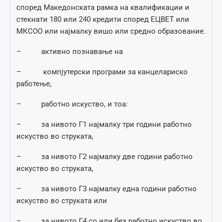
според Македонската рамка на квалификации и
стекнати 180 или 240 кредити според ЕЦВЕТ или
МКСОО или најмалку вишо или средно образование.
– активно познавање на
– компјутерски програми за канцелариско
работење,
– работно искуство, и тоа:
– за нивото Г1 најмалку три години работно
искуство во струката,
– за нивото Г2 најмалку две години работно
искуство во струката,
– за нивото Г3 најмалку една години работно
искуство во струката или
– за нивото Г4 со или без работно искуство во