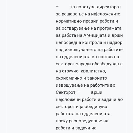
– го советува директорот
за решавање на најсложените
нормативно-правни работи и
за остварување на програмата
за работа на Агенцијата и врши
непосредна контрола и надзор
над извршувањето на работите
на одделенијата во состав на
секторот заради обезбедување
на стручно, квалитетно,
економично и законито
извршување на работите во
Секторот;– врши
најсложени работи и задачи во
секторот и ја обединува
работата на одделенијата
преку распоредување на
работи и задачи на