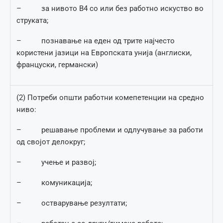
– за нивото В4 со или без работно искуство во
струката;
– познавање на еден од трите најчесто
користени јазици на Европската унија (англиски,
француски, германски)
(2) Потреби општи работни комепетенции на средно
ниво:
– решавање проблеми и одлучување за работи
од својот делокруг;
– учење и развој;
– комуникација;
– остварување резултати;