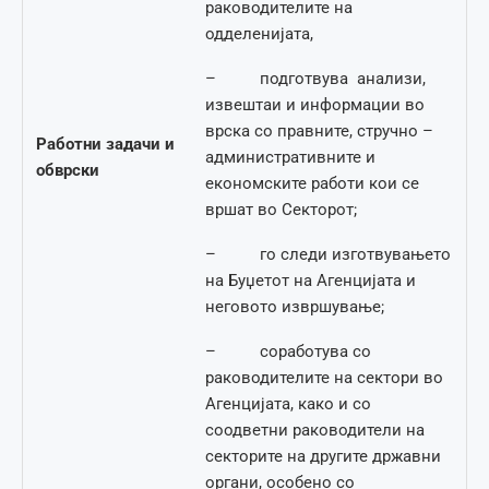
раководителите на
одделенијата,
– подготвува анализи,
извештаи и информации во
врска со правните, стручно –
Работни задачи и
административните и
обврски
економските работи кои се
вршат во Секторот;
– го следи изготвувањето
на Буџетот на Агенцијата и
неговото извршување;
– соработува со
раководителите на сектори во
Агенцијата, како и со
соодветни раководители на
секторите на другите државни
органи, особено со