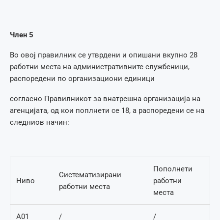
Член 5
Во овој правилник се утврдени и опишани вкупно 28
работни места на административните службеници,
распоредени по организациони единици
согласно Правилникот за внатрешна организација на
агенцијата, од кои поплнети се 18, а распоредени се на
следниов начин:
Пополнети
Систематизирани
Ниво
работни
работни места
места
А01
/
/