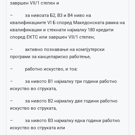
завршен VII/1 степен и
– за нивоата Б2, В3 и В4 ниво на
квалификациите VI Б според Македонската рамка на
квалификации и стекнати најмалку 180 кредити
според ЕКТС или завршен VII/1 степен;
– активно познавање на компјутерски
програми за канцелариско работење,
– работно искуство, и тоа:
– за нивото В1 најмалку три години работно
искуство во струката,
– за нивото В2 најмалку две години работно
искуство во струката,
– за нивото В3 најмалку една години работно
искуство во струката или