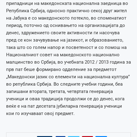
припадници на македонската национална заедница во
Република Србија, односно практично секој друг жител
на Јабука е со македонското потекло, во споменатиот
период, поточно од оснивањето на организацијата до
денес, здружението своите активности ги насочува
пред се кон зачувување на јазикот, и образованието,
така што со голем напор и посветеност и со помош на
Националниот совет на македонското национално
малцинство во Србија, во учебната 2012 / 2013 година за
прв пат беше формирано одделение за предметот
„Македонски јазик со елементи на национална култура”
во република Србија. Во следните учебни години, беа
запишани втората, третата, четвртата генерација
ученици и оваа традиција продолжи се до денес, кога
веќе е на пат десетата јубиларна генерација ученици
кои го изучаваат овој предмет.