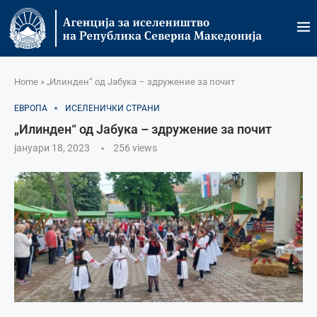
Home
»
„Илинден“ од Јабука – здружение за почит
ЕВРОПА
ИСЕЛЕНИЧКИ СТРАНИ
„Илинден“ од Јабука – здружение за почит
јануари 18, 2023
256
views