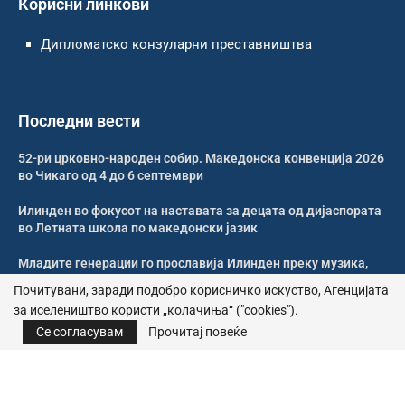
Корисни линкови
Дипломатско конзуларни преставништва
Последни вести
52-ри црковно-народен собир. Македонска конвенција 2026
во Чикаго од 4 до 6 септември
Илинден во фокусот на наставата за децата од дијаспората
во Летната школа по македонски јазик
Младите генерации го прославија Илинден преку музика,
оро и македонската традиција
Почитувани, заради подобро корисничко искуство, Агенцијата
за иселеништво користи „колачиња“ ("cookies").
Свечено и молитвено одбележан Илинден во Џилонг
Се согласувам
Прочитај повеќе
© 2026 – Сите права се задржани | Агенција за иселеништво
Почитика за приватност
|
Политика за колачиња