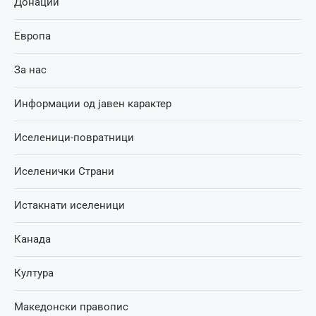
Донации
Европа
За нас
Информации од јавен карактер
Иселеници-повратници
Иселенички Страни
Истакнати иселеници
Канада
Култура
Македонски правопис