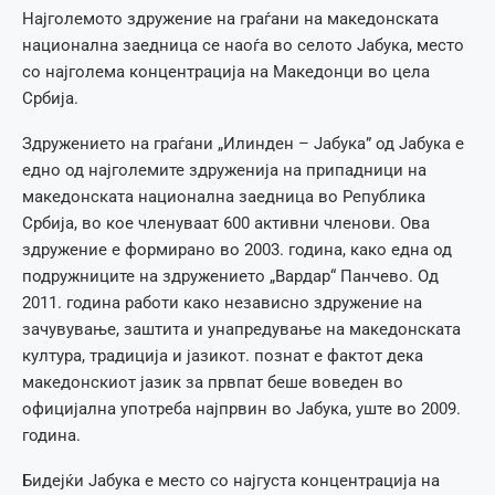
Најголемото здружение на граѓани на македонската
национална заедница се наоѓа во селото Јабука, место
со најголема концентрација на Македонци во цела
Србија.
Здружението на граѓани „Илинден – Јабука” од Јабука е
едно од најголемите здруженија на припадници на
македонската национална заедница во Република
Србија, во кое членуваат 600 активни членови. Ова
здружение е формирано во 2003. година, како една од
подружниците на здружението „Вардар“ Панчево. Од
2011. година работи како независно здружение на
зачувување, заштита и унапредување на македонската
култура, традиција и јазикот. познат е фактот дека
македонскиот јазик за првпат беше воведен во
официјална употреба најпрвин во Јабука, уште во 2009.
година.
Бидејќи Јабука е место со најгуста концентрација на