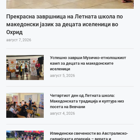
Прекрасна завршница на Летната школа по
македонски јазик за децата иселеници во
Охрид
август 7, 2026
Успешно заврши Музичко-етнолошкиот
камп за децата на македонските
иселеници
август 5, 2026
Четвртиот ден од Летната школа:
Македонската традиција и култура низ
посета на Вевчани
август 4, 2026
Илинденски свечености во Австралиско-
сиднејската епархија – верата и