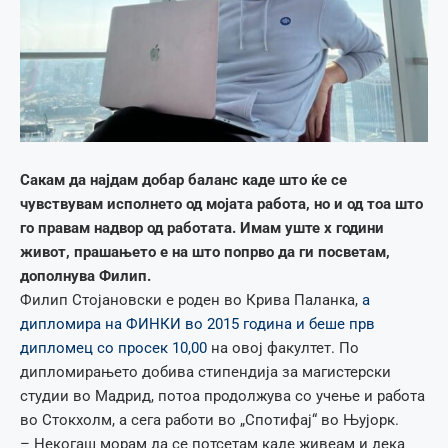
Сакам да најдам добар баланс каде што ќе се
чувствувам исполнето од мојата работа, но и од тоа што
го правам надвор од работата. Имам уште х години
живот, прашањето е на што попрво да ги посветам,
дополнува Филип.
Филип Стојановски е роден во Крива Паланка,
а
дипломира на ФИНКИ во 2015 година и беше прв
дипломец со просек 10,00
на овој факултет. По
дипломирањето добива стипендија за магистерски
студии во Мадрид, потоа продолжува со учење и работа
во Стокхолм, а сега работи во „Спотифај“ во Њујорк.
– Некогаш морам да се потсетам каде живеам и дека