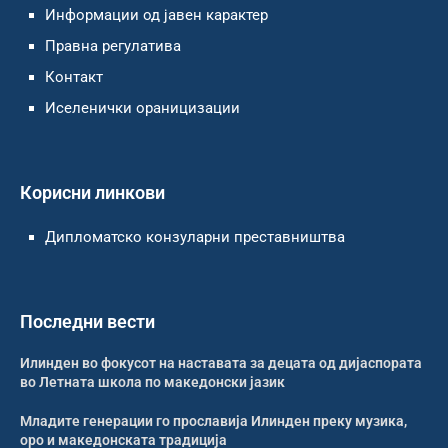
Информации од јавен карактер
Правна регулатива
Контакт
Иселенички ораницизации
Корисни линкови
Дипломатско конзуларни преставништва
Последни вести
Илинден во фокусот на наставата за децата од дијаспората
во Летната школа по македонски јазик
Младите генерации го прославија Илинден преку музика,
оро и македонската традиција