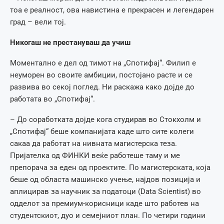
тоа е реалност, ова навистина е прекрасен и легендарен
град – вели тој.
Никогаш не престануваш да учиш
Моментално е дел од тимот на „Спотифај“. Филип е
неуморен во своите амбиции, постојано расте и се
развива во секој поглед. Ни раскажа како дојде до
работата во „Спотифај“.
– До соработката дојде кога студирав во Стокхолм и
„Спотифај“ беше компанијата каде што сите колеги
сакаа да работат на нивната магистерска теза.
Пријателка од ФИНКИ веќе работеше таму и ме
препорача за еден од проектите. По магистерската, која
беше од областа машинско учење, најдов позиција и
аплицирав за научник за податоци (Data Scientist) во
одделот за премиум-корисници каде што работев на
студентскиот, дуо и семејниот план. По четири години