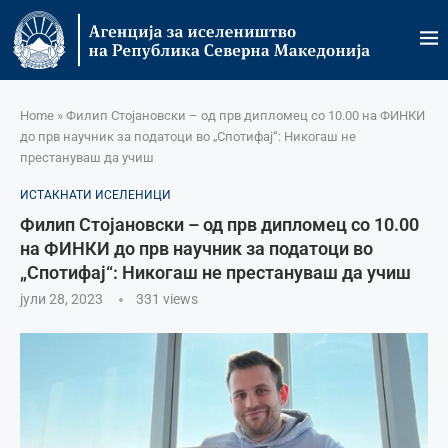
Home
»
Филип Стојановски – од прв дипломец со 10.00 на ФИНКИ
до прв научник за податоци во „Спотифај“: Никогаш не
престануваш да учиш
ИСТАКНАТИ ИСЕЛЕНИЦИ
Филип Стојановски – од прв дипломец со 10.00
на ФИНКИ до прв научник за податоци во
„Спотифај“: Никогаш не престануваш да учиш
јули 28, 2023
331
views