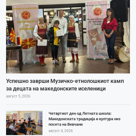
Успешно заврши Музичко-етнолошкиот камп
за децата на македонските иселеници
август 5, 2026
Четвртиот ден од Летната школа:
Македонската традиција и култура низ
посета на Вевчани
август 4, 2026