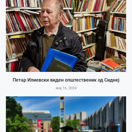
Петар Илиевски виден општественик од Сиднеј
мај 16, 2024