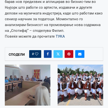
барав нов предизвик и аплицирав во бизнис-тим во
Њујорк што работи со артисти, издавачи и другите
делови на музичката индустрија, каде што работам како
сениор научник за податоци. Моментално го
анализирам бизнисот на промовирање нова содржина
на „Спотифај“ – споделува Филип.
Повеќе можете да прочитате
ТУКА
0
СПОДЕЛИ