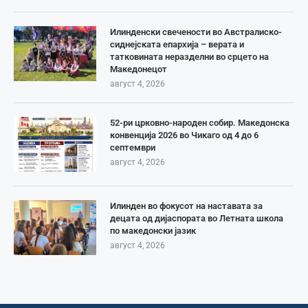
Илинденски свечености во Австралиско-
сиднејската епархија – верата и
татковината неразделни во срцето на
Македонецот
август 4, 2026
52-ри црковно-народен собир. Македонска
конвенција 2026 во Чикаго од 4 до 6
септември
август 4, 2026
Илинден во фокусот на наставата за
децата од дијаспората во Летната школа
по македонски јазик
август 4, 2026